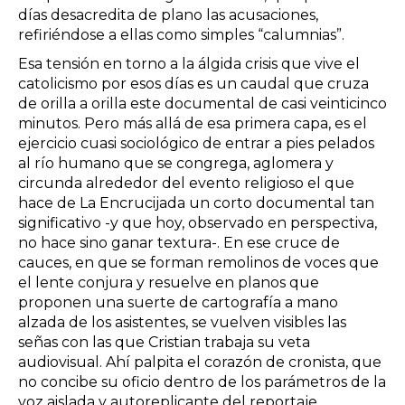
días desacredita de plano las acusaciones,
refiriéndose a ellas como simples “calumnias”.
Esa tensión en torno a la álgida crisis que vive el
catolicismo por esos días es un caudal que cruza
de orilla a orilla este documental de casi veinticinco
minutos. Pero más allá de esa primera capa, es el
ejercicio cuasi sociológico de entrar a pies pelados
al río humano que se congrega, aglomera y
circunda alrededor del evento religioso el que
hace de La Encrucijada un corto documental tan
significativo -y que hoy, observado en perspectiva,
no hace sino ganar textura-. En ese cruce de
cauces, en que se forman remolinos de voces que
el lente conjura y resuelve en planos que
proponen una suerte de cartografía a mano
alzada de los asistentes, se vuelven visibles las
señas con las que Cristian trabaja su veta
audiovisual. Ahí palpita el corazón de cronista, que
no concibe su oficio dentro de los parámetros de la
voz aislada y autoreplicante del reportaje