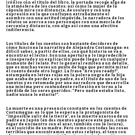
irónico con el título del libro, la portada recoge algo de
la atmósfera de los cuentos: así como la mujer de la
cápsula mira con distancia, de soslayo y con una
expresión en la que confluyen extrañamente el
asombro con una actitud impávida, la narradora de los
relatos se acerca a sus personajes con una mezcla de
cercanía y distancia, con algo así como una afectiva
indiferencia.
Los títulos de los cuentos son bastante decidores de
cómo funciona la narrativa de Alejandra Costamagna: es
difícil saber, a partir de ellos, con qué historia se va a
encontrar el lector. Son una apertura a lo impredecible
e inesperado y su explicación puede llegar en cualquier
momento del relato. Por lo general remiten a un detalle,
que es muchas veces un punto de fuga que permite mirar
el cuento desde otro lugar. La frase “Are you ready?”,
estampada en letras rojas en la polera negra de la hija
que acaba de perder a su padre, es el título de uno de los
cuentos y es retomada por una narradora que desarrolla
una mínima pero contundente reflexión en torno a la
pérdida de los seres queridos: “Pero nadie estaba listo,
nadie nunca lo estaría?”.
La muerte es una presencia constante en los cuentos de
Costamagna: es lo que le espera a la protagonista de
“Imposible salir de la tierra”, es la muerte azarosa de su
padre en Japón (en dos cuentos aparece este país, como
lugar de encuentro con el azar, también con la locura),
es el suicidio de su madre. Pero como con todas las cosas
terribles que encontramos en estos relatos, el tono con