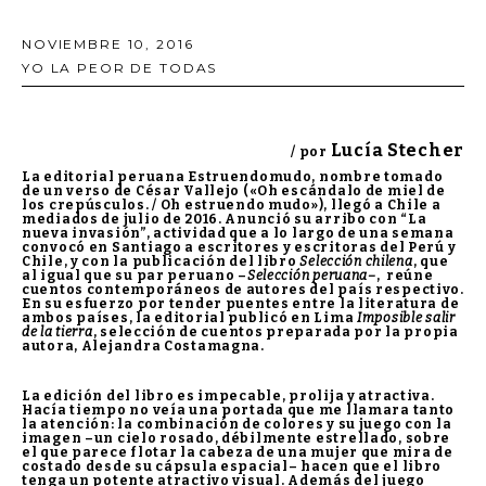
NOVIEMBRE 10, 2016
YO LA PEOR DE TODAS
Lucía Stecher
/ por
La editorial peruana Estruendomudo, nombre tomado
de un verso de César Vallejo («Oh escándalo de miel de
los crepúsculos. / Oh estruendo mudo»), llegó a Chile a
mediados de julio de 2016. Anunció su arribo con “La
nueva invasión”, actividad que a lo largo de una semana
convocó en Santiago a escritores y escritoras del Perú y
Chile, y con la publicación del libro
Selección chilena
, que
al igual que su par peruano –
Selección peruana–
, reúne
cuentos contemporáneos de autores del país respectivo.
En su esfuerzo por tender puentes entre la literatura de
ambos países, la editorial publicó en Lima
Imposible salir
de la tierra
, selección de cuentos preparada por la propia
autora, Alejandra Costamagna.
La edición del libro es impecable, prolija y atractiva.
Hacía tiempo no veía una portada que me llamara tanto
la atención: la combinación de colores y su juego con la
imagen –un cielo rosado, débilmente estrellado, sobre
el que parece flotar la cabeza de una mujer que mira de
costado desde su cápsula espacial– hacen que el libro
tenga un potente atractivo visual. Además del juego