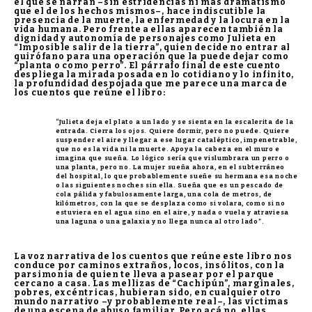
el que se narran –sin estridencias ni más dramatismo
que el de los hechos mismos–, hace indiscutible la
presencia de la muerte, la enfermedad y la locura en la
vida humana. Pero frente a ellas aparecen también la
dignidad y autonomía de personajes como Julieta en
“Imposible salir de la tierra”, quien decide no entrar al
quirófano para una operación que la puede dejar como
“planta o como perro”. El párrafo final de este cuento
despliega la mirada posada en lo cotidiano y lo infinito,
la profundidad despojada que me parece una marca de
los cuentos que reúne el libro:
“Julieta deja el plato a un lado y se sienta en la escalerita de la
entrada. Cierra los ojos. Quiere dormir, pero no puede. Quiere
suspender el aire y llegar a ese lugar cataléptico, impenetrable,
que no es la vida ni la muerte. Apoya la cabeza en el muro e
imagina que sueña. Lo lógico sería que vislumbrara un perro o
una planta, pero no. La mujer sueña ahora, en el subterráneo
del hospital, lo que probablemente sueñe su hermana esa noche
o las siguientes noches sin ella. Sueña que es un pescado de
cola pálida y fabulosamente larga, una cola de metros, de
kilómetros, con la que se desplaza como si volara, como si no
estuviera en el agua sino en el aire, y nada o vuela y atraviesa
una laguna o una galaxia y no llega nunca al otro lado”.
La voz narrativa de los cuentos que reúne este libro nos
conduce por caminos extraños, locos, insólitos, con la
parsimonia de quien te lleva a pasear por el parque
cercano a casa. Las mellizas de “Cachipún”, marginales,
pobres, excéntricas, hubieran sido, en cualquier otro
mundo narrativo –y probablemente real–, las víctimas
de una escena de abuso familiar. Pero acá no, ellas