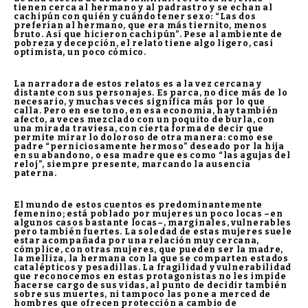
tienen cerca al hermano y al padrastro y se echan al
cachipún con quién y cuándo tener sexo: “Las dos
preferían al hermano, que era más tiernito, menos
bruto. Así que hicieron cachipún”. Pese al ambiente de
pobreza y decepción, el relato tiene algo ligero, casi
optimista, un poco cómico.
La narradora de estos relatos es a la vez cercana y
distante con sus personajes. Es parca, no dice más de lo
necesario, y muchas veces significa más por lo que
calla. Pero en ese tono, en esa economía, hay también
afecto, a veces mezclado con un poquito de burla, con
una mirada traviesa, con cierta forma de decir que
permite mirar lo doloroso de otra manera: como ese
padre “perniciosamente hermoso” deseado por la hija
en su abandono, o esa madre que es como “las agujas del
reloj”, siempre presente, marcando la ausencia
paterna.
El mundo de estos cuentos es predominantemente
femenino; está poblado por mujeres un poco locas –en
algunos casos bastante locas–, marginales, vulnerables
pero también fuertes. La soledad de estas mujeres suele
estar acompañada por una relación muy cercana,
cómplice, con otras mujeres, que pueden ser la madre,
la melliza, la hermana con la que se comparten estados
catalépticos y pesadillas. La fragilidad y vulnerabilidad
que reconocemos en estas protagonistas no les impide
hacerse cargo de sus vidas, al punto de decidir también
sobre sus muertes, ni tampoco las pone a merced de
hombres que ofrecen protección a cambio de