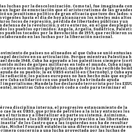
 las luchas por la descolonización. Como tal, fue imaginada co
a un lugar de enunciación que el aristocratismo de las grande
ó un jesuitismo político de gran eficacia que tuvo dos lados: 
n vigentes hasta el día de hoy alcanzaron los niveles más altos
uros focos de represión, pérdida de libertades públicas y un
 defensa de la revolución; y otro externo, en el que desplegó 
os los pueblos oprimidos: Angola, Argelia, Sudáfrica, Palesti
os pueblos tocados por la Revolución de 1959, que recibieron s
 colaborando en las luchas por la liberación nacional.
ovimiento de países no alineados al que Cuba se unió entusias
 papel decisivo en su articulación. Porque mientras Palestina 
el desde 1948, Cuba ha apoyado a los palestinos siempre (cor
omovido miles de golpes militares en todo el mundo, Cuba ning
n contra esos mismos golpistas); cuando Siria ha recibido bom
n ayuda de su pueblo; la ex URSS estalló en Chernobyl, y Cuba ay
or la radiación; los países europeos no han hecho más que explo
pero Cuba solidarizó con sus pueblos y ha brindado ayuda
el imperialismo; Mandela fue declarado terrorista por los EEU
ente), mientras Cuba colaboró codo a codo para terminar el
 férrea disciplina interna, el progresivo estancamiento de la
cae la ex URSS, que priva de petróleo a la isla y entonces los
n el turismo y a liberalizar en parte su sistema. Asimismo,
e violaciones a los DDHH y explícita privación a las libertades
inastía” de los Castro que a las izquierdas nos ha de resultar
stas, Michel Foucault establecía una diferencia interesante en
a primera concernía a una lucha proyectada por las luchas de