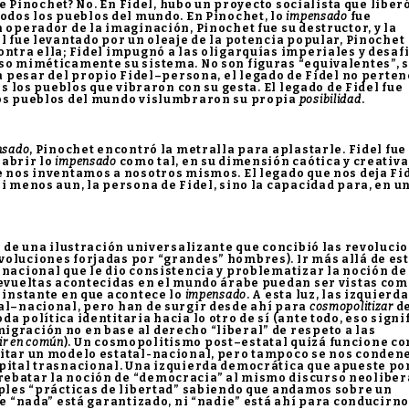
e Pinochet? No. En Fidel, hubo un proyecto socialista que liber
odos los pueblos del mundo. En Pinochet, lo
impensado
fue
 operador de la imaginación, Pinochet fue su destructor, y la
l fue levantado por un oleaje de la potencia popular, Pinochet
ontra ella; Fidel impugnó a las oligarquías imperiales y desafi
uso miméticamente su sistema. No son figuras “equivalentes”, 
a pesar del propio Fidel–persona, el legado de Fidel no perten
os los pueblos que vibraron con su gesta. El legado de Fidel fue
los pueblos del mundo vislumbraron su propia
posibilidad
.
nsado
, Pinochet encontró la metralla para aplastarle. Fidel fue
 abrir lo
impensado
como tal, en su dimensión caótica y creativa
e nos inventamos a nosotros mismos. El legado que nos deja Fi
i menos aun, la persona de Fidel, sino la capacidad para, en u
e de una ilustración universalizante que concibió las revoluci
voluciones forjadas por “grandes” hombres). Ir más allá de es
–nacional que le dio consistencia y problematizar la noción de
revueltas acontecidas en el mundo árabe puedan ser vistas com
l instante en que acontece lo
impensado
. A esta luz, las izquierd
al–nacional, pero han de surgir desde ahí para
cosmopolitizar
d
a política identitaria hacia lo otro de sí (ante todo, eso signi
gración no en base al derecho “liberal” de respeto a las
vir en común
). Un cosmopolitismo post–estatal quizá funcione c
mitar un modelo estatal-nacional, pero tampoco se nos condene
apital trasnacional. Una izquierda democrática que apueste po
ebatar la noción de “democracia” al mismo discurso neoliber
ples “prácticas de libertad” sabiendo que andamos sobre un
ue “nada” está garantizado, ni “nadie” está ahí para conducirno