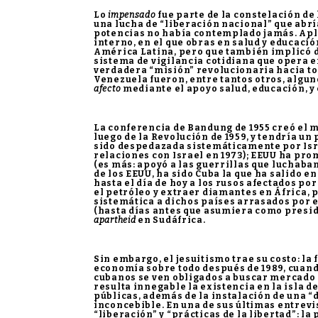
Lo
impensado
fue parte de la constelación de
una lucha de “liberación nacional” que abrí
potencias no había contemplado jamás. Aplic
interno, en el que obras en salud y educació
América Latina, pero que también implicó d
sistema de vigilancia cotidiana que opera en
verdadera “misión” revolucionaria hacia tod
Venezuela fueron, entre tantos otros, algun
afecto
mediante el apoyo salud, educación, y
La conferencia de Bandung de 1955 creó el m
luego de la Revolución de 1959, y tendría un
sido despedazada sistemáticamente por Isra
relaciones con Israel en 1973); EEUU ha pr
(es más: apoyó a las guerrillas que luchaba
de los EEUU, ha sido Cuba la que ha salido e
hasta el día de hoy a los rusos afectados p
el petróleo y extraer diamantes en África, 
sistemática a dichos países arrasados por 
(hasta días antes que asumiera como presid
apartheid
en Sudáfrica.
Sin embargo, el jesuitismo trae su costo: la
economía sobre todo después de 1989, cuando 
cubanos se ven obligados a buscar mercado e
resulta innegable la existencia en la isla d
públicas, además de la instalación de una “d
inconcebible. En una de sus últimas entrevi
“liberación” y “prácticas de la libertad”: l