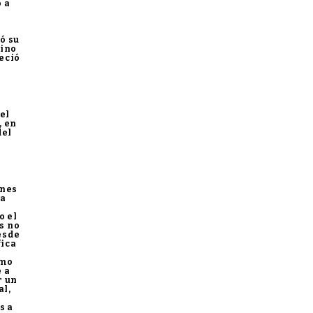
ó a
ó su
sino
eció
 el
, en
del
n
ones
ta
o el
as no
esde
fica
omo
 a
r un
al,
s a