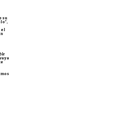
e su
lo”,
 el
an
ble
 vaya
te
emos