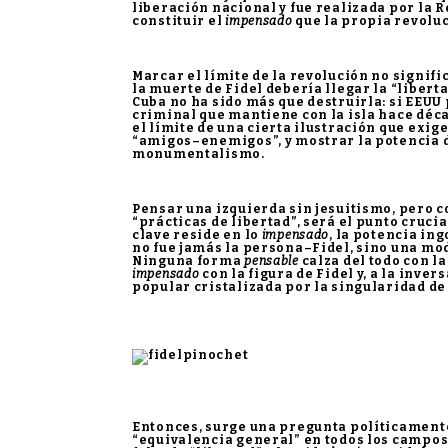
liberación nacional y fue realizada por la 
constituir el
impensado
que la propia revoluc
Marcar el límite de la revolución no signifi
la muerte de Fidel debería llegar la “libert
Cuba no ha sido más que destruirla: si EEUU
criminal que mantiene con la isla hace déc
el límite de una cierta ilustración que exig
“amigos–enemigos”, y mostrar la potencia 
monumentalismo.
Pensar una izquierda sin jesuitismo, pero 
“prácticas de libertad”, será el punto cruci
clave reside en lo
impensado
, la potencia in
no fue jamás la persona–Fidel, sino una mo
Ninguna forma
pensable
calza del todo con la
impensado
con la figura de Fidel y, a la inver
popular cristalizada por la singularidad de 
Entonces, surge una pregunta políticamente 
“equivalencia general” en todos los campos