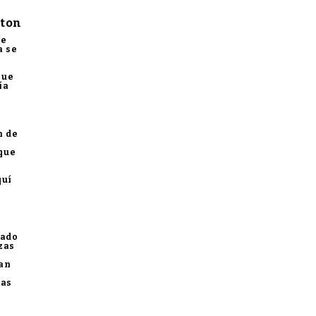
lton
te
a se
que
ía
n de
que
quí
mado
zas
ban
zas