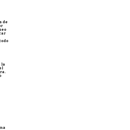
s de
or
ueo
car
 todo
 la
el
ra.
o
ama