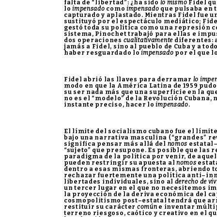
falta de “libertad”: ¿ha sido
lo mismo
Fidel qu
lo
impensado
como
impensado
que pulsaba en t
capturado y aplastado. Mientras Fidel fue un
sustituyó por el espectáculo mediático; Fide
gestó toda su política como una represión c
sistema, Pinochet trabajó para ellas e imp
dos operaciones
cualitativamente
diferentes: 
jamás a Fidel, sino al pueblo de Cuba y a tod
haber resguardado lo
impensado
por el que 
Fidel abrió las llaves para derramar
lo impe
modo en que la América Latina de 1959 pudo
su ser nada más que una superficie en la qu
no es el “modelo” de la Revolución Cubana, n
instante preciso, hacer lo
impensado
.
El límite del socialismo cubano fue el límit
bajo una narrativa masculina (“grandes” re
significa pensar más allá del
nomos
estatal
“sujeto” que presupone. Es posible que las 
paradigma de la política por venir, de aque
pueden restringir su apuesta al
nomos
estat
dentro a esas mismas fronteras, abriendo tod
rechazar fuertemente una política anti–inmi
libertades individuales, sino al
derecho de vi
un tercer lugar en el que no necesitemos i
la proyección de la deriva económica del c
cosmopolitismo post–estatal tendrá que arr
restituir su carácter
común
e inventar múlti
terreno riesgoso, caótico y creativo en el q