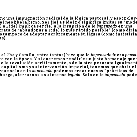
mo una impugnación radical de la lógica pastoral, y eso incluy
el neoliberalismo. Ser fiel a Fidel no significa imitar su “mode
l a Fidel implica ser fiel a la irrupción de lo
impensado
en una
trata de “abandonar a Fidel lo más rápido posible” (como diría
ro tampoco de adoptar acríticamente su figura (como insistirí
as).
l Che y Camilo, entre tantos) hizo que lo
impensado
fuera
pensa
nto con la época. Y si queremos rendirle un justo homenaje que
de la revolución acríticamente, o de la otra perorata igualmen
al capitalismo y su intervención imperial, tenemos que abrir el
rque solo en lo
impensado
podemos crear nuevas “prácticas de
mbargo, aferrarnos a su intenso
legado
. Solo en lo
impensado
pod