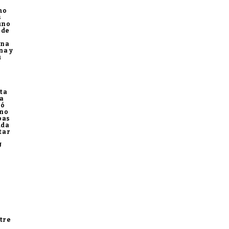
mo
s
uno
 de
una
na y
u
ta
ha
tó
uno
bas
uda
tar
U
tre