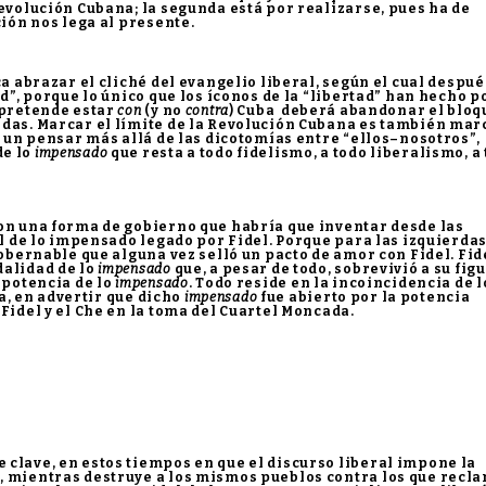
Revolución Cubana; la segunda está por realizarse, pues ha de
ión nos lega al presente.
ca abrazar el cliché del evangelio liberal, según el cual despué
ad”, porque lo único que los íconos de la “libertad” han hecho p
 pretende estar
con
(y no
contra
) Cuba deberá abandonar el bloq
adas. Marcar el límite de la Revolución Cubana es también mar
e un pensar más allá de las dicotomías entre “ellos–nosotros”,
de lo
impensado
que resta a todo fidelismo, a todo liberalismo, a
con una forma de gobierno que habría que inventar desde las
al de lo impensado legado por Fidel. Porque para las izquierdas
gobernable que alguna vez selló un pacto de amor con Fidel. Fid
dalidad de lo
impensado
que, a pesar de todo, sobrevivió a su figu
 potencia de lo
impensado
. Todo reside en la incoincidencia de l
sa, en advertir que dicho
impensado
fue abierto por la potencia
Fidel y el Che en la toma del Cuartel Moncada.
clave, en estos tiempos en que el discurso liberal impone la
, mientras destruye a los mismos pueblos contra los que recl