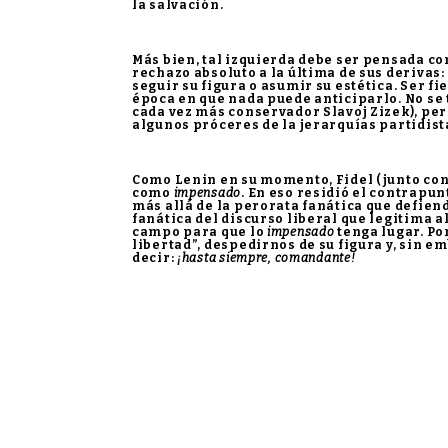
la salvación.
Más bien, tal izquierda debe ser pensada co
rechazo absoluto a la última de sus derivas: 
seguir su figura o asumir su estética. Ser fie
época en que nada puede anticiparlo. No se 
cada vez más conservador Slavoj Zizek), pe
algunos próceres de la jerarquías partidist
Como Lenin en su momento, Fidel (junto con e
como
impensado
. En eso residió el contrapu
más allá de la perorata fanática que defien
fanática del discurso liberal que legitima 
campo para que lo
impensado
tenga lugar. Po
libertad”, despedirnos de su figura y, sin e
decir:
¡hasta siempre, comandante!