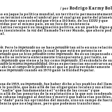
Rodrigo Karmy Bo
/ por
so en jaque la política mundial, un territorio permanentemen
s terminó siendo el umbral por el cual gran parte del planet
ansformar una sociedad que vivía a 150 kms. de los EEUU y que
idas por el mismo país, en un foco de resistencia
 Latina recuperó su imaginación política, en un pueblo digno 
s inexistente: la
voz
del llamado Tercer Mundo, que ahora pod
al.
le.
Pero lo
impensado
no se hace
pensable
tan sólo en una relació
a por Aristóteles según la cual lo que está en potencia se
pensado
que se hizo
pensable como impensado.
No es un impensado 
 ello se volviera enteramente transparente y, por tanto, se
n
impensado
que viene a la luz como
impensado
. El escándalo de su
sable la misma impensabilidad
. Otras experiencias encontraron a
e abría el
campo de lo posible
en el que se podía verdaderamente
 ese
impensado
cuando en 1970 ganó la Unidad Popular.
ana de 1959, su
impensado
, fue haber dicho a los pueblos del lla
lo posible, que más allá de las oligarquías locales y sus alian
“nadie” que fundamentara el “orden de las cosas” y que
allá de las penurias de la explotación a la que nos condena
ión cubana impugnó al destino y mostró que había vías posibles,
go “dado” para los oprimidos del mundo, sino un campo de fuer
olencia que no elegimos, pero que podemos transformar.