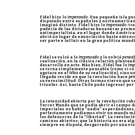
Fidel hizo lo
impensado
. Una pequeña isla pu
disputado entre españoles y norteamericano
imaginó distinto. Fidel hizo lo
impensado
: tr
padecía de las dictaduras bananeras promov
antimperialista, en el lugar donde América
abrió un lugar de enunciación hasta entonce
ser parte e influir en la gran política mundi
Fidel se volcó a lo
impensado
y lo volvió
pensab
realización, en la clásica relación plantead
desarrolla en acto. Más bien, Fidel fue lo
im
se torna simplemente pensable (como si con
agotara en el
télos
de su realización), sino u
llegada reside en que la revolución hace
pen
su verosimilitud. Otras formas vieron que s
triunfar. Así, hasta Chile pudo ingresar por
La intensidad abierta por la revolución cub
Tercer Mundo que se podía abrir el campo de 
imperiales no había “nadie” esperándonos, 
perfectamente podíamos vivir un mundo más 
los defensores de la “libertad”. La revoluc
caminos abiertos; que la historia no era al
siempre en disputa, desgarrado por una vi