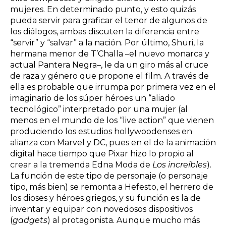
mujeres. En determinado punto, y esto quizás
pueda servir para graficar el tenor de algunos de
los diálogos, ambas discuten la diferencia entre
“servir” y “salvar” a la nación. Por último, Shuri, la
hermana menor de T’Challa –el nuevo monarca y
actual Pantera Negra–, le da un giro más al cruce
de raza y género que propone el film. A través de
ella es probable que irrumpa por primera vez en el
imaginario de los súper héroes un “aliado
tecnológico” interpretado por una mujer (al
menos en el mundo de los “live action” que vienen
produciendo los estudios hollywoodenses en
alianza con Marvel y DC, pues en el de la animación
digital hace tiempo que Pixar hizo lo propio al
crear a la tremenda Edna Moda de
Los increíbles
).
La función de este tipo de personaje (o personaje
tipo, más bien) se remonta a Hefesto, el herrero de
los dioses y héroes griegos, y su función es la de
inventar y equipar con novedosos dispositivos
(
gadgets
) al protagonista. Aunque mucho más