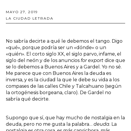
MAYO 27, 2019
LA CIUDAD LETRADA
No sabría decirte a qué le debemos el tango. Digo
«qué», porque podría ser un «dónde» o un
«quién». El corto siglo XX, el siglo parvo, infame, el
siglo del neón y de los anuncios
for export
dice que
se lo debemos a Buenos Aires y a Gardel. Yo no sé.
Me parece que con Buenos Aires la deuda es
inversa, y es la ciudad la que le debe su vida a los
compases de las calles Chile y Talcahuano (según
la ortogénesis borgeana, claro). De Gardel no
sabría qué decirte.
Supongo que sí, que hay mucho de nostalgia en la
deuda, pero no me gusta la palabra…
deuda
. La
nostalgia es otra cosa, es más caprichosa, más