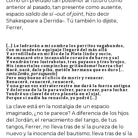
como un preludio tan posterior al futuro como
anterior al pasado, tan presente como ausente,
espacio
salido de sí
–
out of joint
, hizo decir
Shakespeare a Derrida–. Tú también lo dijiste,
Ferrer,
[…] Le ladrarán a mi sombra los perritos vagabundos,
Con mi modesto equipaje llegaré del más allá
Y arrodillada en mi Río de la Plata lindo y sucio,
Me amasaré otro incansable corazón de barro y sal
Y vendrán tres lustrabotas, tres payasos y tres brujos,
Mis inmortales compinches gritándome! fuerza che!
Nacé, nacé, dale piba, metéle hermana que es duro […
canta Zenko, por supuesto
]
Pero muy bueno el oficio de morir y renacer.
Renaceré, renaceré, renaceré,
Y una gran voz extraterrestre me dará la fuerza antigua
Y dolorosa de la fe para volver, para creer, para luchar.
Tendré un clavel de otro planeta en el ojal,
Porque si nadie ha renacido, yo podré […]
La clave está en la nostalgia de un espacio
imaginado, ¿no te parece? A diferencia de los hijos
del Jordán, el renacimiento del tango, de tus
tangos, Ferrer, no lleva tras de sí la pureza de lo
nuevo y la inocencia del bautismo; lleva tras de sí la