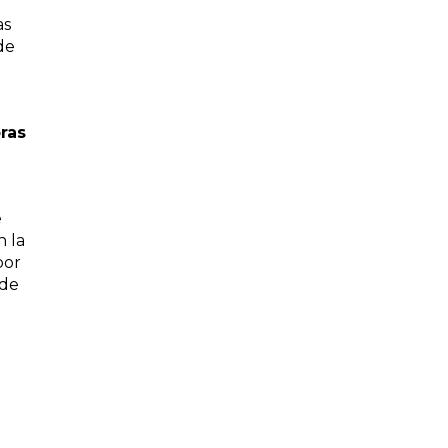
as
de
ras
e
n la
por
 de