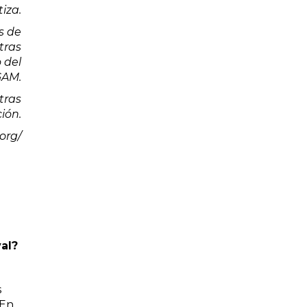
tiza.
s de
tras
 del
GAM.
tras
ión.
org/
val?
s
 En