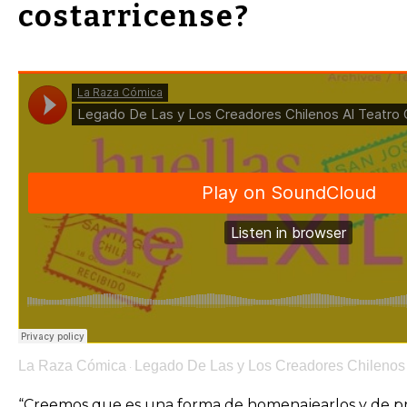
costarricense?
La Raza Cómica
Legado De Las y Los Creadores Chilenos 
·
“Creemos que es una forma de homenajearlos y de pr