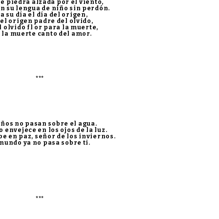
e piedra alzada por el viento,
n su lengua de niño sin perdón.
a su día el día del origen,
 el origen padre del olvido,
l olvido fl or para la muerte,
 la muerte canto del amor.
***
años no pasan sobre el agua.
o envejece en los ojos de la luz.
e en paz, señor de los inviernos.
mundo ya no pasa sobre ti.
***