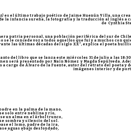
es)
es el último trabajo poético de Jaime Huenún Villa, una cre
la infancia sureña, la fotografía y la traducción al inglés a 
de Cynthia St
mera patria personal, una población periférica del sur de Chil
so se le concede voz a todos aquellos que fui y a muchos con qu
rante las últimas décadas del siglo XX”, explica el poeta huill
o del libro que se lanza este miércoles 31 de julio a las 18:30
olumen será presentado por Naín Nómez y Magda Sepúlveda. Ad
 cargo de Álvaro de la Fuente, autor del retrato del poeta y d
imágenes interior y de por
padre en la palma de la mano,
se solo entre neblina y río,
se un alma en el árbol trunco,
e sombra y silencio del sol.
se el lomo, padre de la ira,
ase aguas abajo desfondado,