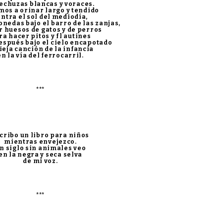
lechuzas blancas y voraces.
mos a orinar largo y tendido
ntra el sol del mediodía,
nedas bajo el barro de las zanjas,
r huesos de gatos y de perros
ra hacer pitos y fl autines
después bajo el cielo encapotado
vieja canción de la infancia
en la vía del ferrocarril.
***
cribo un libro para niños
mientras envejezco.
n siglo sin animales veo
en la negra y seca selva
de mi voz.
***