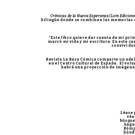
Crónicas de la Nueva Esperanza (Lom Edicion
bilingüe donde se combinan las memorias de 
“Este libro quiere dar cuenta de mi pri
marcó mi vida y mi escritura. En este ca
conviví du
Revista La Raza Cómica comparte un adelant
en el Centro Cultural de España. El v
habrá una proyección de imágenes a
Léase 
véa
búsque
hágas
Rómpa
húnd