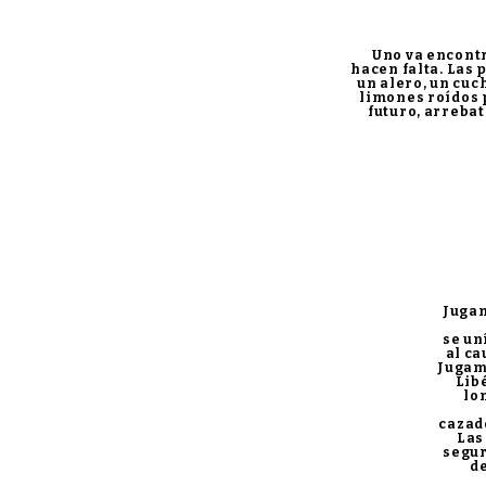
Uno va encontr
hacen falta. Las 
un alero, un cuc
limones roídos p
futuro, arrebat
Jugam
se un
al ca
Jugamo
Lib
lo
cazad
Las
segur
de