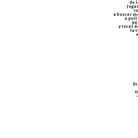
de 
Juga
co
a buscar mo
a puli
pa
y tocar 
la 
Es
U