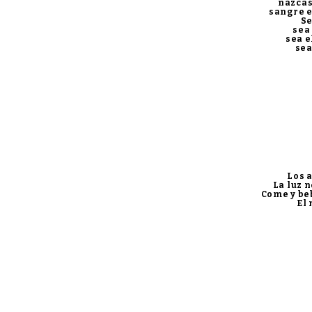
názcas
sangre e
Se
sea
sea e
sea
Los 
La luz n
Come y beb
El 