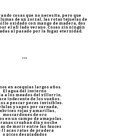
ando cosas que no necesita, pero que
plumas de un zorzal, las rotas tejuelas de
hillo oxidado con mango de madera, dos
or el afi lado verano. Cosas sin ningún
adas al pasado por la fugaz eternidad.
***
os en acequias largos años.
El agua del invierno
ía a los meados del villorrio,
uce indecente de los sueños.
s a pescar peces invisibles.
élulas y sapos por carnada,
mbrices rojas y amarillas,
moscardones de oro
os en un campo de amapolas.
 ranas croaban día y noche
as de morir entre las fauces
 fl acas ratas de pradera
o picos despiadados