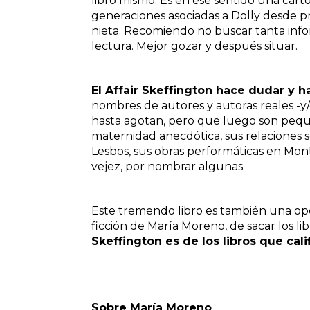
libro mismo. Es en ese sentido una carto
generaciones asociadas a Dolly desde pri
nieta. Recomiendo no buscar tanta infor
lectura. Mejor gozar y después situar.
El Affair Skeffington hace dudar y h
nombres de autores y autoras reales -y/
hasta agotan, pero que luego son peque
maternidad anecdótica, sus relaciones s
Lesbos, sus obras performáticas en Montpa
vejez, por nombrar algunas.
Este tremendo libro es también una op
ficción de María Moreno, de sacar los li
Skeffington es de los libros que cal
Sobre María Moreno