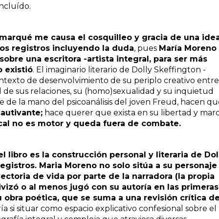
ncluído.
marqué me causa el cosquilleo y gracia de una ide
tos registros incluyendo la duda
,
pues
María Moreno
sobre una escritora -artista integral, para ser más
 existió
.
El imaginario literario de Dolly Skeffington -
ontexto de desenvolvimiento de su periplo creativo entre
d de sus relaciones, su (homo)sexualidad y su inquietud
e de la mano del psicoanálisis del joven Freud, hacen q
autivante;
hace querer que exista en su libertad y mar
rcal no es motor y queda fuera de combate.
l libro es la construcción personal y literaria de Dol
registros.
Maria Moreno no solo sitúa a su personaje
ctoria de vida por parte de la narradora (la propia
ivizó o al menos jugó con su autoría en las primeras
u obra poética
, que se suma a una revisión crítica d
a si situar como espacio explicativo confesional sobre el