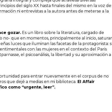
grafía integral y compleja que atraviesa diversas
ncipios del siglo XX hasta finales del mismo en la voz de
mación ni entrevistas a la autora antes de meterse a la
ace gozar.
Es un libro sobre la literatura, cargado de
o no- que en momentos, principalmente al inicio, satura
ñas luces que iluminan las facetas de la protagonista: 
entimentales con las mujeres en el contexto del Paris
rnasse, el psicoanálisis, la libertad y su aproximación a 
ortunidad para entrar nuevamente en el corpus de no
bros que dejé a medias en mi biblioteca.
El Affair
ifico como “urgente, leer”.