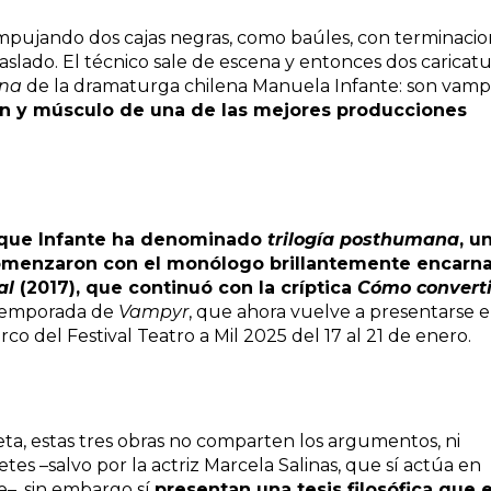
empujando dos cajas negras, como baúles, con terminaci
aslado. El técnico sale de escena y entonces dos caricatu
ana
de la dramaturga chilena Manuela Infante: son vampi
zón y músculo de una de las mejores producciones
o que Infante ha denominado
trilogía posthumana
, u
 comenzaron con el monólogo brillantemente encarn
al
(2017), que continuó con la críptica
Cómo converti
a temporada de
Vampyr
, que ahora vuelve a presentarse e
o del Festival Teatro a Mil 2025 del 17 al 21 de enero.
, estas tres obras no comparten los argumentos, ni
tes –salvo por la actriz Marcela Salinas, que sí actúa en
e–, sin embargo sí
presentan una tesis filosófica que 