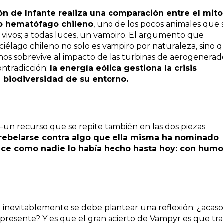
ón de Infante realiza una comparación entre el mito
go hematófago chileno
, uno de los pocos animales que 
 vivos; a todas luces, un vampiro. El argumento que
iélago chileno no solo es vampiro por naturaleza, sino 
os sobrevive al impacto de las turbinas de aerogenerad
ontradicción:
la energía eólica gestiona la crisis
la biodiversidad de su entorno.
as –un recurso que se repite también en las dos piezas
 rebelarse contra algo que ella misma ha nominado
hace como nadie lo había hecho hasta hoy: con humo
o inevitablemente se debe plantear una reflexión: ¿acas
 presente? Y es que el gran acierto de Vampyr es que tra