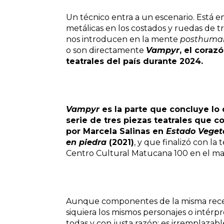
Un técnico entra a un escenario. Está 
metálicas en los costados y ruedas de tr
nos introducen en la mente
posthum
o son directamente
Vampyr
, el cora
teatrales del país durante 2024.
Vampyr
es la parte que concluye l
serie de tres piezas teatrales que
por Marcela Salinas en
Estado Veget
en piedra
(2021)
, y que finalizó con l
Centro Cultural Matucana 100 en el marc
Aunque componentes de la misma receta
siquiera los mismos personajes o intérpre
todas y con justa razón: es irremplazabl