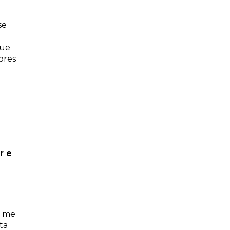
se
que
ores
r e
o me
ta