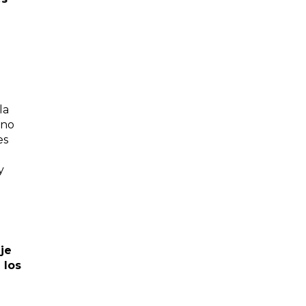
la
 no
es
y
je
 los