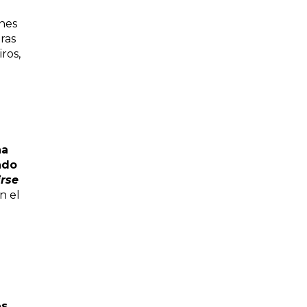
ones
ras
ros,
na
ado
rse
n el
es