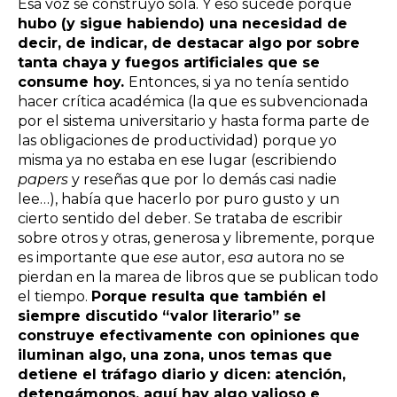
Esa voz se construyó sola. Y eso sucede porque
hubo (y sigue habiendo) una necesidad de
decir, de indicar, de destacar algo por sobre
tanta chaya y fuegos artificiales que se
consume hoy.
Entonces, si ya no tenía sentido
hacer crítica académica (la que es subvencionada
por el sistema universitario y hasta forma parte de
las obligaciones de productividad) porque yo
misma ya no estaba en ese lugar (escribiendo
papers
y reseñas que por lo demás casi nadie
lee…), había que hacerlo por puro gusto y un
cierto sentido del deber. Se trataba de escribir
sobre otros y otras, generosa y libremente, porque
es importante que
ese
autor,
esa
autora no se
pierdan en la marea de libros que se publican todo
el tiempo.
Porque resulta que también el
siempre discutido “valor literario” se
construye efectivamente con opiniones que
iluminan algo, una zona, unos temas que
detiene el tráfago diario y dicen: atención,
detengámonos, aquí hay algo valioso e