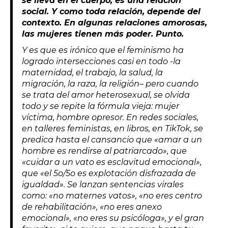
se lleva en el cuerpo; es una relación
social. Y como toda relación, depende del
contexto. En algunas relaciones amorosas,
las mujeres tienen más poder. Punto.
Y es que es irónico que el feminismo ha
logrado intersecciones casi en todo -la
maternidad, el trabajo, la salud, la
migración, la raza, la religión– pero cuando
se trata del amor heterosexual, se olvida
todo y se repite la fórmula vieja: mujer
víctima, hombre opresor. En redes sociales,
en talleres feministas, en libros, en TikTok, se
predica hasta el cansancio que «amar a un
hombre es rendirse al patriarcado», que
«cuidar a un vato es esclavitud emocional»,
que «el 5o/5o es explotación disfrazada de
igualdad». Se lanzan sentencias virales
como: «no maternes vatos», «no eres centro
de rehabilitación», «no eres anexo
emocional», «no eres su psicóloga», y el gran