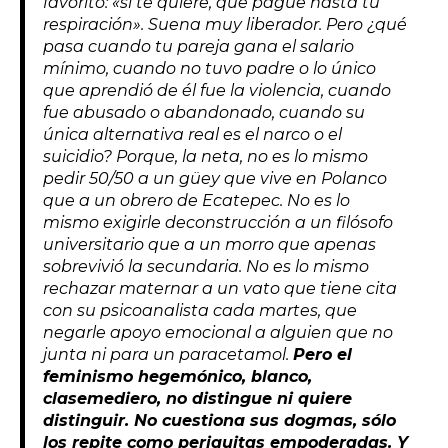
favorito: «si te quiere, que pague hasta tu
respiración». Suena muy liberador. Pero ¿qué
pasa cuando tu pareja gana el salario
mínimo, cuando no tuvo padre o lo único
que aprendió de él fue la violencia, cuando
fue abusado o abandonado, cuando su
única alternativa real es el narco o el
suicidio? Porque, la neta, no es lo mismo
pedir 50/50 a un güey que vive en Polanco
que a un obrero de Ecatepec. No es lo
mismo exigirle deconstrucción a un filósofo
universitario que a un morro que apenas
sobrevivió la secundaria. No es lo mismo
rechazar maternar a un vato que tiene cita
con su psicoanalista cada martes, que
negarle apoyo emocional a alguien que no
junta ni para un paracetamol.
Pero el
feminismo hegemónico, blanco,
clasemediero, no distingue ni quiere
distinguir. No cuestiona sus dogmas, sólo
los repite como periquitas empoderadas. Y