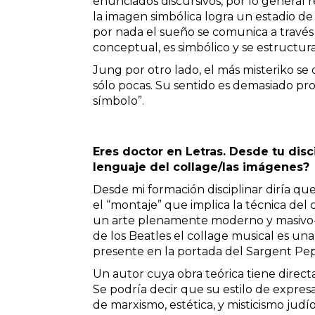
enunciados discursivos, por lo general r
la imagen simbólica logra un estadio d
por nada el sueño se comunica a través
conceptual, es simbólico y se estructura
Jung por otro lado, el más misteriko se 
sólo pocas. Su sentido es demasiado pr
símbolo”.
Eres doctor en Letras. Desde tu dis
lenguaje del collage/las imágenes?
Desde mi formación disciplinar diría q
el “montaje” que implica la técnica del
un arte plenamente moderno y masivo-.
de los Beatles el collage musical es una 
presente en la portada del Sargent Pe
Un autor cuya obra teórica tiene direct
Se podría decir que su estilo de expre
de marxismo, estética, y misticismo jud