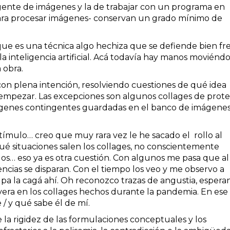
tingente de imágenes y la de trabajar con un programa en
ra procesar imágenes- conservan un grado mínimo de
que es una técnica algo hechiza que se defiende bien fr
a inteligencia artificial. Acá todavía hay manos moviéndo
a obra.
on plena intención, resolviendo cuestiones de qué idea
empezar. Las excepciones son algunos collages de prote
ágenes contingentes guardadas en el banco de imágene
tímulo… creo que muy rara vez le he sacado el rollo al
é situaciones salen los collages, no conscientemente
os… eso ya es otra cuestión. Con algunos me pasa que al
rencias se disparan. Con el tiempo los veo y me observo a
a pa la cagá ahí. Oh reconozco trazas de angustia, espera
era en los collages hechos durante la pandemia. En ese
 / y qué sabe él de mí.
 la rigidez de las formulaciones conceptuales y los