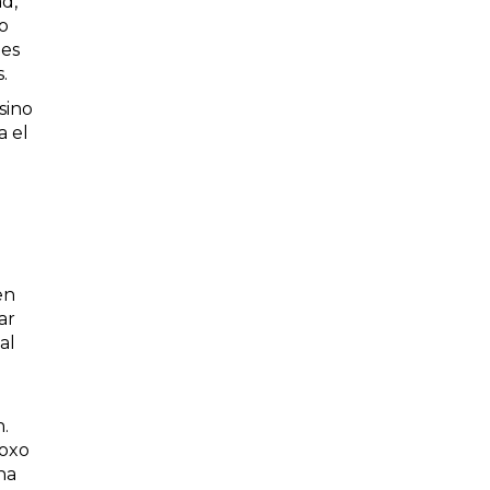
ad,
o
 es
s.
sino
a el
en
ar
al
n.
doxo
na