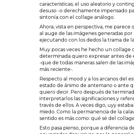
caracteristicas; el uso aleatorio y con
desuso -o derechamente impensado pa
sintonía con el collage análogo.
Ahora, vista en perspectiva, me parece 
al auge de las imágenes generadas por l
ejecutando con los dedos la trama de l
Muy pocas veces he hecho un collage c
determinada quiero expresar antes de 
-que de todas maneras salen de las im
más reciente-.
Respecto al mood y a los arcanos del es
estado de ánimo de antemano o ante qu
quiero decir. Pero después de terminad
interpretarlos las significaciones y refe
través de ellos. A veces digo, uyy estab
miedo. Como la permanencia de la calav
sentido es más como: qué sé del collage
Esto pasa pienso, porque a diferencia de