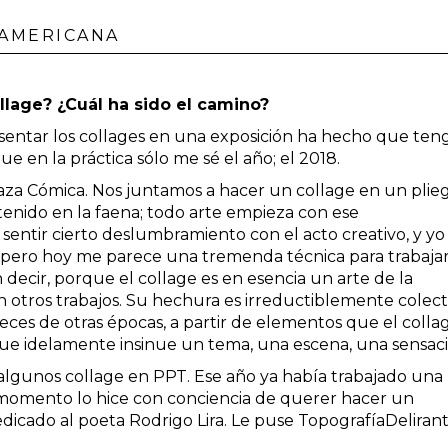
 AMERICANA
llage? ¿Cuál ha sido el camino?
esentar los collages en una exposición ha hecho que ten
ue en la práctica sólo me sé el año; el 2018.
aza Cómica. Nos juntamos a hacer un collage en un plie
enido en la faena; todo arte empieza con ese
entir cierto deslumbramiento con el acto creativo, y yo 
 pero hoy me parece una tremenda técnica para trabaja
 decir, porque el collage es en esencia un arte de la
n otros trabajos. Su hechura es irreductiblemente colect
ces de otras épocas, a partir de elementos que el colla
que idelamente insinue un tema, una escena, una sensac
lgunos collage en PPT. Ese año ya había trabajado una
momento lo hice con conciencia de querer hacer un
edicado al poeta Rodrigo Lira. Le puse TopografíaDeliran