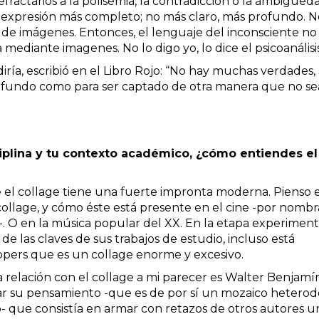
efractarios a la polisemia, la contradicción o la ambigüed
e expresión más completo; no más claro, más profundo. N
 de imágenes. Entonces, el lenguaje del inconsciente no
 mediante imagenes. No lo digo yo, lo dice el psicoanálisi
diría, escribió en el Libro Rojo: “No hay muchas verdades, 
ofundo como para ser captado de otra manera que no se
ciplina y tu contexto académico, ¿cómo entiendes el
ue el collage tiene una fuerte impronta moderna. Pienso 
 collage, y cómo éste está presente en el cine -por nombr
 O en la música popular del XX. En la etapa experiment
de las claves de sus trabajos de estudio, incluso está
ppers que es un collage enorme y excesivo.
a relación con el collage a mi parecer es Walter Benjamí
sar su pensamiento -que es de por sí un mozaico hetero
ío- que consistía en armar con retazos de otros autores u