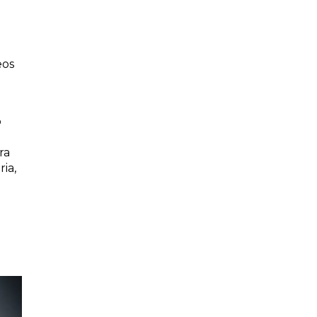
eos
o
ra
ia,