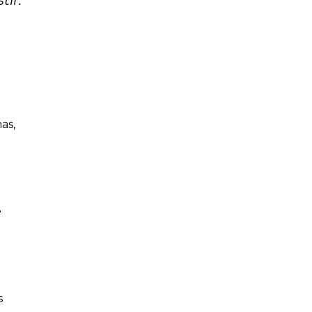
tir.
as,
e
s