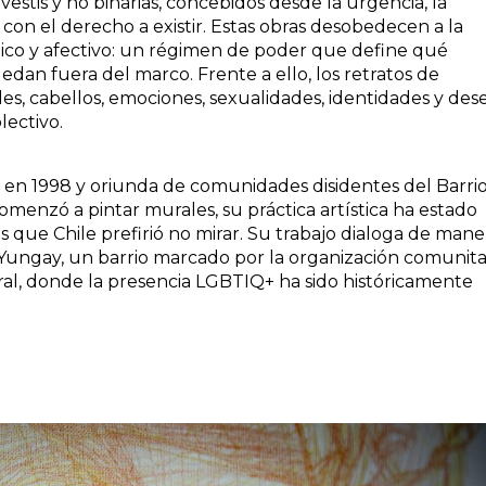
vestis y no binarias, concebidos desde la urgencia, la
on el derecho a existir. Estas obras desobedecen a la
tico y afectivo: un régimen de poder que define qué
edan fuera del marco. Frente a ello, los retratos de
s, cabellos, emociones, sexualidades, identidades y des
lectivo.
en 1998 y oriunda de comunidades disidentes del Barri
menzó a pintar murales, su práctica artística ha estado
ias que Chile prefirió no mirar. Su trabajo dialoga de mane
e Yungay, un barrio marcado por la organización comunitar
ltural, donde la presencia LGBTIQ+ ha sido históricamente