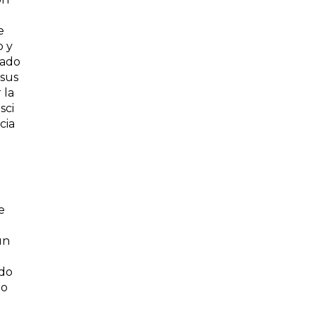
e
o y
gado
 sus
 la
sci
cia
e
un
ldo
do