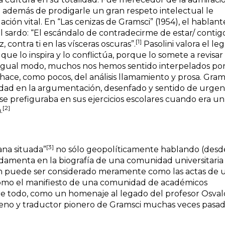
n además de prodigarle un gran respeto intelectual le
ión vital. En “Las cenizas de Gramsci” (1954), el hablant
l sardo: “El escándalo de contradecirme de estar/ contig
[1]
, contra ti en las vísceras oscuras”.
Pasolini valora el le
 lo inspira y lo conflictúa, porque lo somete a revisar
e igual modo, muchos nos hemos sentido interpelados por
ace, como pocos, del análisis llamamiento y prosa. Gram
aridad en la argumentación, desenfado y sentido de urgen
 se prefiguraba en sus ejercicios escolares cuando era un
[2]
.
[3]
ana situada”
no sólo geopolíticamente hablando (desd
damenta en la biografía de una comunidad universitaria
en puede ser considerado meramente como las actas de 
como el manifiesto de una comunidad de académicos
obre todo, como un homenaje al legado del profesor Osva
ileno y traductor pionero de Gramsci muchas veces pasa