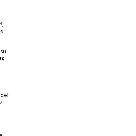
5]
,
ser
 su
n;
 del
o
el