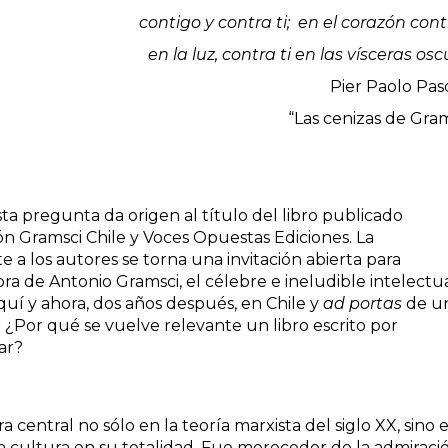
contigo y contra ti; en el corazón cont
en la luz, contra ti en las vísceras os
Pier Paolo Paso
“Las cenizas de Gram
a pregunta da origen al título del libro publicado
ón Gramsci Chile y Voces Opuestas Ediciones. La
a los autores se torna una invitación abierta para
ra de Antonio Gramsci, el célebre e ineludible intelectu
aquí y ahora, dos años después, en Chile y
ad portas
de u
¿Por qué se vuelve relevante un libro escrito por
lar?
 central no sólo en la teoría marxista del siglo XX, sino 
la cultura en su totalidad. Fue merecedor de la admiraci