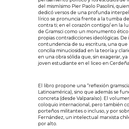
del mismísimo Pier Paolo Pasolini, quie
dedicó versos de una profunda interpelac
lírico se pronuncia frente a la tumba de
contra ti; en el corazón contigo/ en la luz
de Gramsci como un monumento ético que
propias contradicciones ideológicas. D
contundencia de su escritura, una que h
concilia minuciosidad en la teoría y cl
en una obra sólida que, sin exagerar, ya
joven estudiante en el liceo en Cerdeña
El libro propone una “reflexión gramsci
Latinoamérica), sino que además se fun
concreta (desde Valparaíso). El volum
coloquio internacional, pero también 
porteños militantes o incluso, y por s
Fernández, un intelectual marxista ch
por alto.