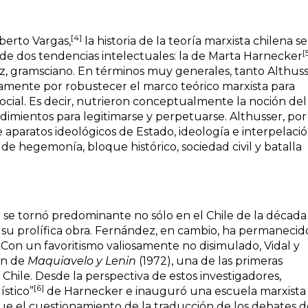
[4]
oberto Vargas,
la historia de la teoría marxista chilena se
[
n de dos tendencias intelectuales: la de Marta Harnecker
z, gramsciano. En términos muy generales, tanto Althus
amente por robustecer el marco teórico marxista para
ocial. Es decir, nutrieron conceptualmente la noción del
edimientos para legitimarse y perpetuarse. Althusser, por
 aparatos ideológicos de Estado, ideología e interpelació
 de hegemonía, bloque histórico, sociedad civil y batalla
se tornó predominante no sólo en el Chile de la década
 su prolífica obra. Fernández, en cambio, ha permanecid
 Con un favoritismo valiosamente no disimulado, Vidal y
ón de
Maquiavelo y Lenin
(1972), una de las primeras
 Chile. Desde la perspectiva de estos investigadores,
[6]
ístico”
de Harnecker e inauguró una escuela marxista
e el cuestionamiento de la traducción de los debates d