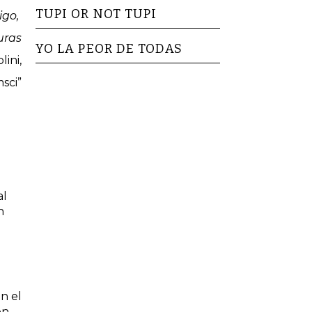
TUPI OR NOT TUPI
igo,
curas
YO LA PEOR DE TODAS
lini,
sci”
al
n
en el
ón