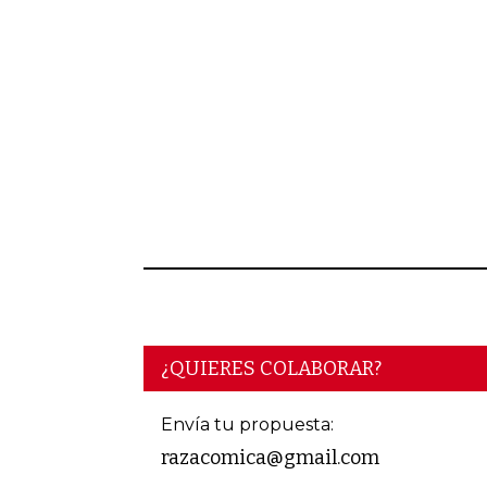
¿QUIERES COLABORAR?
Envía tu propuesta:
razacomica@gmail.com