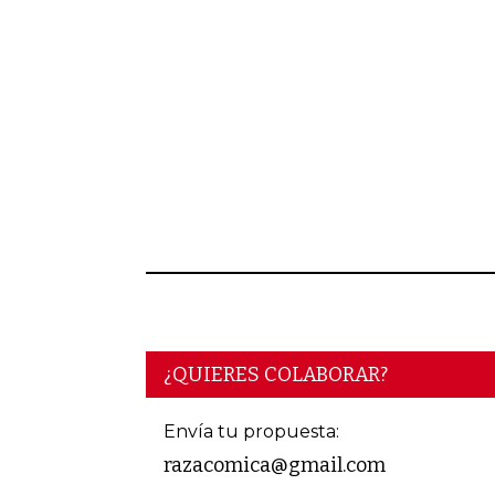
¿QUIERES COLABORAR?
Envía tu propuesta:
razacomica@gmail.com