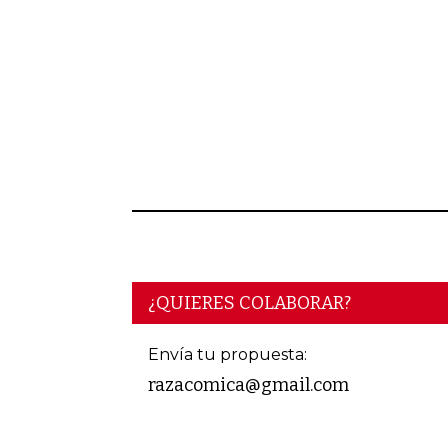
¿QUIERES COLABORAR?
Envía tu propuesta:
razacomica@gmail.com