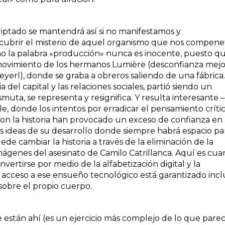
riptado se mantendrá así si no manifestamos y
ubrir el misterio de aquel organismo que nos compenet
o la palabra «producción» nunca es inocente, puesto q
movimiento de los hermanos Lumière (desconfianza mejo
eyerl), donde se graba a obreros saliendo de una fábrica.
del capital y las relaciones sociales, partió siendo un
muta, se representa y resignifica. Y resulta interesante 
e, donde los intentos por erradicar el pensamiento críti
on la historia han provocado un exceso de confianza en 
ras ideas de su desarrollo donde siempre habrá espacio pa
e cambiar la historia a través de la eliminación de la
ágenes del asesinato de Camilo Catrillanca. Aquí es cu
nvertirse por medio de la alfabetización digital y la
 acceso a ese ensueño tecnológico está garantizado incl
 sobre el propio cuerpo.
están ahí (es un ejercicio más complejo de lo que parec