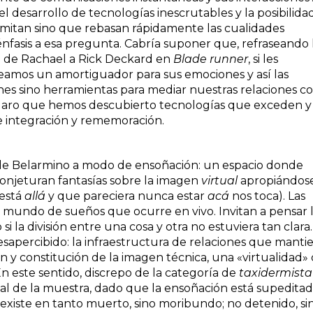
 desarrollo de tecnologías inescrutables y la posibilida
 imitan sino que rebasan rápidamente las cualidades
fasis a esa pregunta. Cabría suponer que, refraseando 
a de Rachael a Rick Deckard en
Blade runner
, si les
eamos un amortiguador para sus emociones y así las
es sino herramientas para mediar nuestras relaciones c
 claro que hemos descubierto tecnologías que exceden y
e integración y rememoración.
 de Belarmino a modo de ensoñación: un espacio donde
onjeturan fantasías sobre la imagen
virtual
apropiándos
 está
allá
y que pareciera nunca estar
acá
nos toca). Las
 mundo de sueños que ocurre en vivo. Invitan a pensar 
si la división entre una cosa y otra no estuviera tan clara
esapercibido: la infraestructura de relaciones que manti
ón y constitución de la imagen técnica, una «virtualidad»
n este sentido, discrepo de la categoría de
taxidermista
al de la muestra, dado que la ensoñación está supeditad
existe en tanto muerto, sino moribundo; no detenido, si