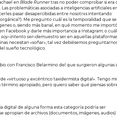
Rachael en
Blade Runner
tras no poder comprobar si era 
 Las problemáticas asociadas a inteligencias artificiales e
erles pasar desapercibidas entre nosotrxs intentando
a orgánica?). Me pregunto cuál es la temporalidad que se
ágenes o, siendo más banal, en qué momento me import
en Facebook y darle más importancia a Instagram; o cuá
e
soy–intento ser–demuestro
ser en aquellas plataformas
uinas necesitan «soñar», tal vez debiésemos preguntarno
del sueño tecnológico.
mbio con Francisco Belarmino del que surgieron algunas 
de «virtuoso y excéntrico taxidermista digital». Tengo mi
 término apropiado, pero quiero saber qué piensas sobr
a digital de alguna forma esta categoría podría ser
se apropian de archivos (documentos, imágenes, audios)