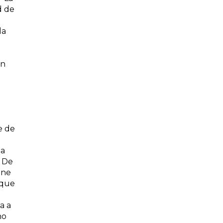
d de
la
on
e de
la
. De
ene
 que
a a
no