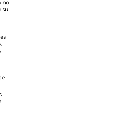
o no
n su
ó
les
,
s
de
s
e