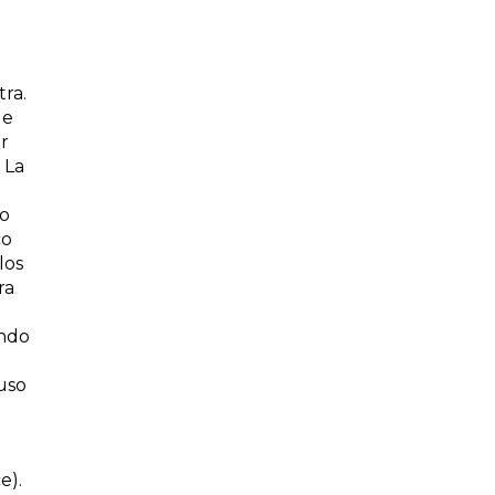
ra.
ue
r
 La
–o
co
los
ra
ando
uso
e).