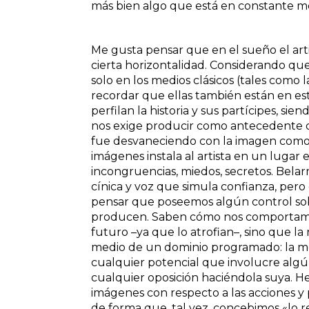
más bien algo que está en constante m
Me gusta pensar que en el sueño el arti
cierta horizontalidad. Considerando qu
solo en los medios clásicos (tales como la
recordar que ellas también están en es
perfilan la historia y sus partícipes, s
nos exige producir como antecedente de
fue desvaneciendo con la imagen como 
imágenes instala al artista en un lugar 
incongruencias, miedos, secretos. Belar
cínica y voz que simula confianza, pero
pensar que poseemos algún control sobr
producen. Saben cómo nos comportamos
futuro –ya que lo atrofian–, sino que l
medio de un dominio programado: la mec
cualquier potencial que involucre algú
cualquier oposición haciéndola suya. 
imágenes con respecto a las acciones y 
de forma que, tal vez, concebimos «lo r