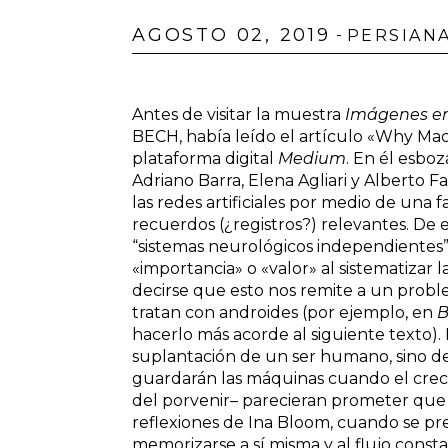
AGOSTO 02, 2019
-
PERSIAN
Antes de visitar la muestra
Imágenes en
BECH, había leído el artículo «
Why Mac
plataforma digital
Medium
. En él esbo
Adriano Barra, Elena Agliari y Alberto
las redes artificiales por medio de una
recuerdos (¿registros?) relevantes. De es
“sistemas neurológicos independientes” 
«importancia» o «valor» al sistematizar
decirse que esto nos remite a un proble
tratan con androides (por ejemplo, en
B
hacerlo más acorde al siguiente texto).
suplantación de un ser humano, sino d
guardarán las máquinas cuando el crec
del porvenir– parecieran prometer que
reflexiones de Ina Bloom, cuando se pre
memorizarse a sí misma y al flujo const