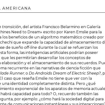
A AMERICANA
 transición
, del artista Francisco Belarmino en Galería
hines Need to Dream»
escrito por Karen Emslie para la
za los beneficios de un algoritmo matemático creado por
 Fachechi que expande la capacidad de almacenamiento 
 fase de sueño
off-line
durante la cual se refuerzan los
ta forma, las inteligencias artificiales podrían poseer
que les permitirían desarrollar los conceptos de
 la elaboración y el almacenamiento de sus recuerdos. P
ma recurrente en las narrativas de ciencia ficción que
lade Runner
; o
Do Androids Dream of Electric Sheep?
, 
 El caso que reseña Emslie no tiene que ver con la
e una identidad completamente distinta. Pero ¿qué
imiento exponencial de los aparatos de memoria actuale
 habrá capacidad para todo? O, recuerdo también las
gunta, por ejemplo: ¿cómo hará la sociedad digital para
ante de comunicaciones instantáneas y sus interacciones