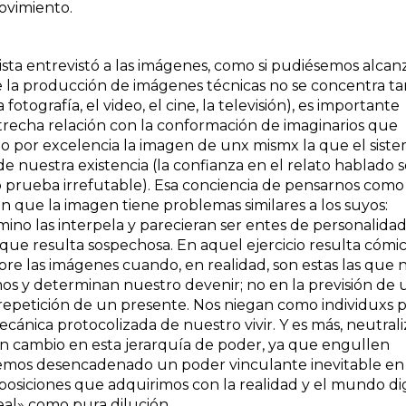
ovimiento.
sta entrevistó a las imágenes, como si pudiésemos alcan
e la producción de imágenes técnicas no se concentra ta
 fotografía, el video, el cine, la televisión), es importante
trecha relación con la conformación de imaginarios que
iendo por excelencia la imagen de unx mismx la que el sist
 nuestra existencia (la confianza en el relato hablado s
prueba irrefutable). Esa conciencia de pensarnos como
en que la imagen tiene problemas similares a los suyos:
mino las interpela y parecieran ser entes de personalida
 que resulta sospechosa. En aquel ejercicio resulta cómi
e las imágenes cuando, en realidad, son estas las que 
 y determinan nuestro devenir; no en la previsión de 
a repetición de un presente. Nos niegan como individuxs 
ánica protocolizada de nuestro vivir. Y es más, neutral
n cambio en esta jerarquía de poder, ya que engullen
Hemos desencadenado un poder vinculante inevitable en 
posiciones que adquirimos con la realidad y el mundo dig
eal» como pura dilución.