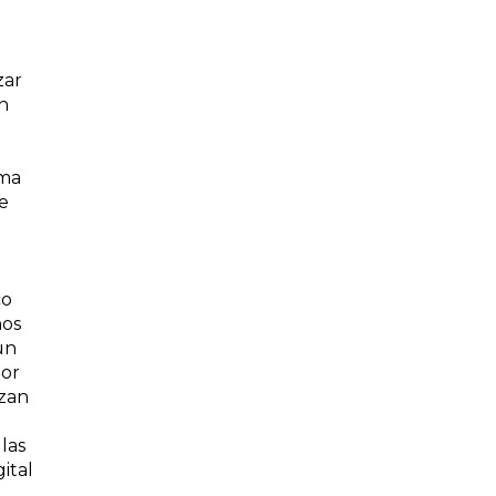
zar
n
ema
e
d
co
nos
un
por
izan
las
ital