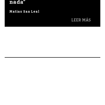
nada”
Matias Saa Leal
LEER MÁS
 Bienvenidos a Raza Cómica, revista de cultura