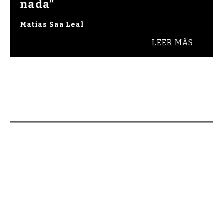
nada”
Matias Saa Leal
LEER MÁS
 Bienvenidos a Raza Cómica, revista de cultura 