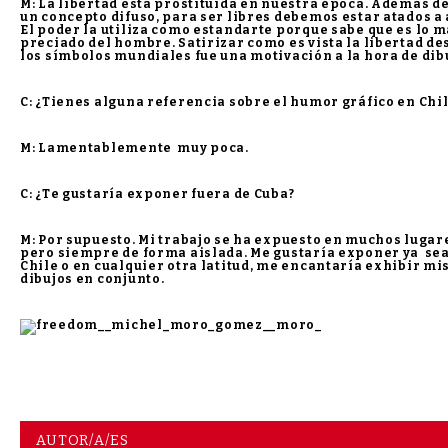
M: La libertad está prostituida en nuestra época. Además de
un concepto difuso, para ser libres debemos estar atados a 
El poder la utiliza como estandarte porque sabe que es lo 
preciado del hombre. Satirizar como es vista la libertad de
los símbolos mundiales fue una motivación a la hora de dib
C: ¿Tienes alguna referencia sobre el humor gráfico en Chi
M: Lamentablemente muy poca.
C: ¿Te gustaría exponer fuera de Cuba?
M: Por supuesto. Mi trabajo se ha expuesto en muchos lugar
pero siempre de forma aislada. Me gustaría exponer ya se
Chile o en cualquier otra latitud, me encantaría exhibir mi
dibujos en conjunto.
AUTOR/A/ES