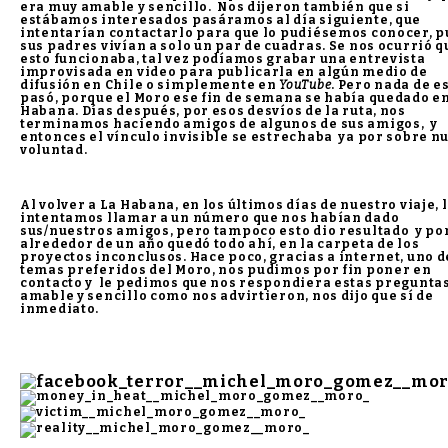
era muy amable y sencillo. Nos dijeron también que si
estábamos interesados pasáramos al día siguiente, que
intentarían contactarlo para que lo pudiésemos conocer, p
sus padres vivían a solo un par de cuadras. Se nos ocurrió qu
esto funcionaba, tal vez podíamos grabar una entrevista
improvisada en video para publicarla en algún medio de
difusión en Chile o simplemente en
YouTube
. Pero nada de e
pasó, porque el Moro ese fin de semana se había quedado e
Habana. Días después, por esos desvíos de la ruta, nos
terminamos haciendo amigos de algunos de sus amigos, y
entonces el vínculo invisible se estrechaba ya por sobre n
voluntad.
Al volver a La Habana, en los últimos días de nuestro viaje, 
intentamos llamar a un número que nos habían dado
sus/nuestros amigos, pero tampoco esto dio resultado y po
alrededor de un año quedó todo ahí, en la carpeta de los
proyectos inconclusos. Hace poco, gracias a internet, uno d
temas preferidos del Moro, nos pudimos por fin poner en
contacto y le pedimos que nos respondiera estas preguntas
amable y sencillo como nos advirtieron, nos dijo que sí de
inmediato.