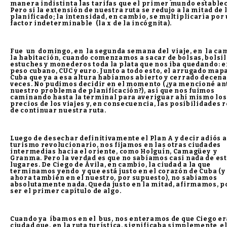
manera indistinta las tarifas que el primer mundo establec
Pero si la extensión de nuestra ruta se redujo a la mitad de 
planificado; la intensidad, en cambio, se multiplicaría por
factor indeterminable (la x de la incógnita).
Fue un domingo, en la segunda semana del viaje, en la ca
la habitación, cuando comenzamos a sacar de bolsas, bolsil
estuches y monederos toda la plata que nos iba quedando: 
peso cubano, CUC y euro. Junto a todo esto, el arrugado map
Cuba que ya a esa altura habíamos abierto y cerrado decena
veces. No pudimos decidir en el momento (¿ya mencioné an
nuestro problema de planificación?), así que nos fuimos
caminando hasta la terminal para averiguar ahí mismo los
precios de los viajes y, en consecuencia, las posibilidades 
de continuar nuestra ruta.
Luego de desechar definitivamente el Plan A y decir adiós a
turismo revolucionario, nos fijamos en las otras ciudades
intermedias hacia el oriente, como Holguín, Camagüey y
Granma. Pero la verdad es que no sabíamos casi nada de es
lugares. De Ciego de Ávila, en cambio, la ciudad a la que
terminamos yendo y que está justo en el corazón de Cuba (y
ahora también en el nuestro, por supuesto), no sabíamos
absolutamente nada. Queda justo en la mitad, afirmamos, p
ser el primer capítulo de algo.
Cuando ya íbamos en el bus, nos enteramos de que Ciego er
ciudad que, en la ruta turística, significaba simplemente e