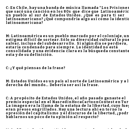
C: En Chile, hay una banda de música llamada “Los Prisione
que sacó una canción en los 80s que dice que Latinoaméri
un pueblo al sur de Estados Unidos. ¿Qué es para ti ser
latinoamericano? ¿Qué compondría algo así como la identi
latinoamericana?
M: Latinoamérica es un pueblo marcado por el coloniaje, u
estigma difícil de sortear. Sólo su diversidad cultural lo pu
salvar, incluso del subdesarrollo. Si algún día se perdiera,
estaría condenado para siempre. La identidad no está
consolidada y una evidencia clara es la búsqueda constant
esta y de su definición.
C: ¿Y qué piensas de la frase?
M: Estados Unidos es un país al norte de Latinoamérica y a 
derecha del mundo… Debería ser así la frase.
C: A propósito de Estados Unidos, el año pasado ganaste el
premio especial en el NasredinHocaCartoonContest en Tur
La imagen era la llama de la estatua de la libertad, cuyo fu
eran presos engrillados. Hay una lectura ahí en torno la
opresión del capitalismo y el discurso de la libertad, ¿podr
hablarnos un poco de tu opinión al respecto?