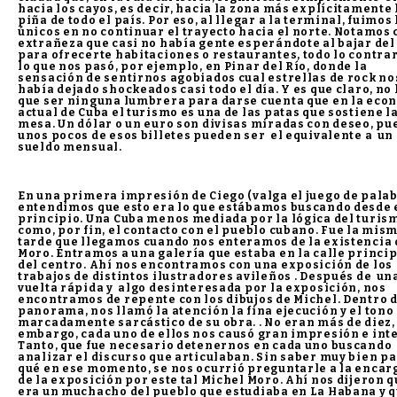
hacia los cayos, es decir, hacia la zona más explícitamente
piña de todo el país. Por eso, al llegar a la terminal, fuimos 
únicos en no continuar el trayecto hacia el norte. Notamos 
extrañeza que casi no había gente esperándote al bajar del
para ofrecerte habitaciones o restaurantes, todo lo contrar
lo que nos pasó, por ejemplo, en Pinar del Río, donde la
sensación de sentirnos agobiados cual estrellas de rock no
había dejado shockeados casi todo el día. Y es que claro, no
que ser ninguna lumbrera para darse cuenta que en la eco
actual de Cuba el turismo es una de las patas que sostiene l
mesa. Un dólar o un euro son divisas miradas con deseo, pu
unos pocos de esos billetes pueden ser el equivalente a un
sueldo mensual.
En una primera impresión de Ciego (valga el juego de palab
entendimos que esto era lo que estábamos buscando desde 
principio. Una Cuba menos mediada por la lógica del turis
como, por fin, el contacto con el pueblo cubano. Fue la mis
tarde que llegamos cuando nos enteramos de la existencia 
Moro. Entramos a una galería que estaba en la calle princi
del centro. Ahí nos encontramos con una exposición de los
trabajos de distintos ilustradores avileños . Después de un
vuelta rápida y algo desinteresada por la exposición, nos
encontramos de repente con los dibujos de Michel. Dentro 
panorama, nos llamó la atención la fina ejecución y el tono
marcadamente sarcástico de su obra. . No eran más de diez,
embargo, cada uno de ellos nos causó gran impresión e int
Tanto, que fue necesario detenernos en cada uno buscando
analizar el discurso que articulaban. Sin saber muy bien p
qué en ese momento, se nos ocurrió preguntarle a la encar
de la exposición por este tal Michel Moro. Ahí nos dijeron 
era un muchacho del pueblo que estudiaba en La Habana y 