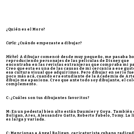
¿Quién es el Moro?
Carla:
¿Cuándo empezaste a dibujar?
Michel:
A dibujar comencé desde muy pequeño, me pasaba h
reproduciendo personajes de las películas de Disney que
encontraba en las revistas extranjeras que compraba mi pa
Creo que esta es una de las causas de mi cercanía a ese gust
esa cultura visual que adquirimos. Pero dibujar en serio fue
poco más acá, cuando era estudiante de la Academia de Arte
dibujo me apasiona. Creo que ante todo soy dibujante, el col
complemento.
C: ¿Cuáles son tus dibujantes favoritos?
M: En un pedestal bien alto están Daumier y Goya. También
Boligan, Ares, Alessandro Gatto, Roberto Fabelo, Tomy. La l
es larga y variada.
C: Mencionas a Angel Boligan, caricaturista cubano radica