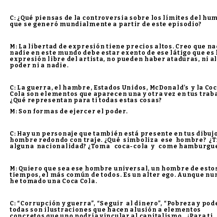
C: ¿Qué piensas de la controversia sobre los límites del hu
que se generó mundialmente a partir de este episodio?
M: La libertad de expresión tiene precios altos. Creo que na
nadie en este mundo debe estar exento de ese látigo que es 
expresión libre del artista, no pueden haber ataduras, ni a
poder ni a nadie.
C: La guerra, el hambre, Estados Unidos, McDonald’s y la Co
Cola son elementos que aparecen una y otra vez en tus traba
¿Qué representan para ti todas estas cosas?
M: Son formas de ejercer el poder.
C: Hay un personaje que también está presente en tus dibujo
hombre redondo con traje. ¿Qué simboliza ese hombre? ¿
alguna nacionalidad? ¿Toma coca-cola y come hamburgu
M: Quiero que sea ese hombre universal, un hombre de esto
tiempos, el más común de todos. Es un alter ego. Aunque nu
he tomado una Coca Cola.
C: “Corrupción y guerra”, “Seguir al dinero”, “Pobreza y pod
todas son ilustraciones que hacen alusión a elementos
concretos que uno podría vincular al capitalismo. ¿Para ti