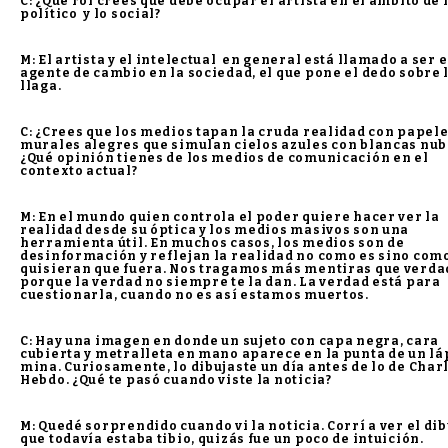
C: ¿Qué rol crees que debe ocupar el artista en el ámbito de 
político y lo social?
M: El artista y el intelectual en general está llamado a ser e
agente de cambio en la sociedad, el que pone el dedo sobre 
llaga.
C: ¿Crees que los medios tapan la cruda realidad con papel
murales alegres que simulan cielos azules con blancas nub
¿Qué opinión tienes de los medios de comunicación en el
contexto actual?
M: En el mundo quien controla el poder quiere hacer ver la
realidad desde su óptica y los medios masivos son una
herramienta útil. En muchos casos, los medios son de
desinformación y reflejan la realidad no como es sino com
quisieran que fuera. Nos tragamos más mentiras que verda
porque la verdad no siempre te la dan. La verdad está para
cuestionarla, cuando no es así estamos muertos.
C: Hay una imagen en donde un sujeto con capa negra, cara
cubierta y metralleta en mano aparece en la punta de un lá
mina. Curiosamente, lo dibujaste un día antes de lo de Char
Hebdo. ¿Qué te pasó cuando viste la noticia?
M: Quedé sorprendido cuando vi la noticia. Corrí a ver el di
que todavía estaba tibio, quizás fue un poco de intuición.