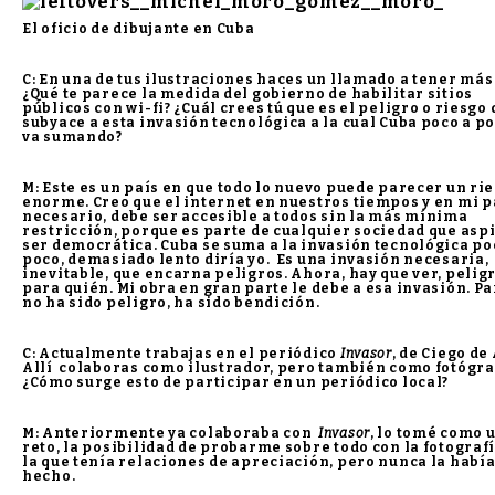
El oficio de dibujante en Cuba
C: En una de tus ilustraciones haces un llamado a tener más 
¿Qué te parece la medida del gobierno de habilitar sitios
públicos con wi-fi? ¿Cuál crees tú que es el peligro o riesgo
subyace a esta invasión tecnológica a la cual Cuba poco a p
va sumando?
M: Este es un país en que todo lo nuevo puede parecer un ri
enorme. Creo que el internet en nuestros tiempos y en mi p
necesario, debe ser accesible a todos sin la más mínima
restricción, porque es parte de cualquier sociedad que aspi
ser democrática. Cuba se suma a la invasión tecnológica po
poco, demasiado lento diría yo. Es una invasión necesaria,
inevitable, que encarna peligros. Ahora, hay que ver, pelig
para quién. Mi obra en gran parte le debe a esa invasión. P
no ha sido peligro, ha sido bendición.
C: Actualmente trabajas en el periódico
Invasor
, de Ciego de 
Allí colaboras como ilustrador, pero también como fotógra
¿Cómo surge esto de participar en un periódico local?
M: Anteriormente ya colaboraba con
Invasor
, lo tomé como 
reto, la posibilidad de probarme sobre todo con la fotograf
la que tenía relaciones de apreciación, pero nunca la habí
hecho.