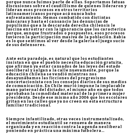
porque nunca fuimos parte de ellas. Soportamos fatuas
discusiones sobre el caudillismo de quienes lideraron y
lideran esos procesos en otros territorios
latinoamericanos porque acá nunca hubo
enfrentamiento. Hemos combatido con distintas
máscaras y hasta el cansancio las denuncias de
populismo que a la descarada derecha chilensis le
fascina enrostrar con la ignorancia que los caracteriza
porque, aunque frustrados o pospuestos, esos procesos
tuvieron la participación masiva de la población. Rabia
es lo que sentimos al ver desde la galería el juego sucio
de sus defensores.
Ante esta paradoja, es natural que los estudiantes
insistan en que el pueblo necesita educación gratuita,
que afirmen ya estar cansados de las leyes del estado
neoliberal y salgan a la calle nuevamente, porque la
educación chilena se vendió mientras nos
desayunábamos las ficciones del progresismo
concertacionista con los consejos diarios de sus medios
de comunicación. En Chile murió impune la implacable
mano paternal del dictador, el mismo año en que todos
aprobaban la comodidad maternal de la primera mujer
presidenta. Desde ese mismo año 2006 que los escolares
gritan en las calles que ya no creen en esta estructura
familiar tradicional.
Siempre infantilizado, otras veces instrumentalizado,
el movimiento estudiantil se renueva de manera
organizada y en reacción contra la agenda neoliberal
poniendo en práctica una máxima futbolera…