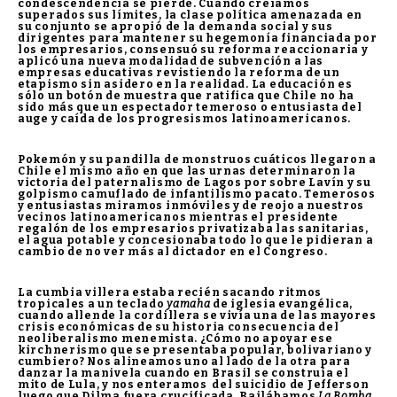
condescendencia se pierde. Cuando creíamos
superados sus límites, la clase política amenazada en
su conjunto se apropió de la demanda social y sus
dirigentes para mantener su hegemonía financiada por
los empresarios, consensuó su reforma reaccionaria y
aplicó una nueva modalidad de subvención a las
empresas educativas revistiendo la reforma de un
etapismo sin asidero en la realidad. La educación es
sólo un botón de muestra que ratifica que Chile no ha
sido más que un espectador temeroso o entusiasta del
auge y caída de los progresismos latinoamericanos.
Pokemón y su pandilla de monstruos cuáticos llegaron a
Chile el mismo año en que las urnas determinaron la
victoria del paternalismo de Lagos por sobre Lavín y su
golpismo camuflado de infantilismo pacato. Temerosos
y entusiastas miramos inmóviles y de reojo a nuestros
vecinos latinoamericanos mientras el presidente
regalón de los empresarios privatizaba las sanitarias,
el agua potable y concesionaba todo lo que le pidieran a
cambio de no ver más al dictador en el Congreso.
La cumbia villera estaba recién sacando ritmos
tropicales a un teclado
yamaha
de iglesia evangélica,
cuando allende la cordillera se vivía una de las mayores
crisis económicas de su historia consecuencia del
neoliberalismo menemista. ¿Cómo no apoyar ese
kirchnerismo que se presentaba popular, bolivariano y
cumbiero? Nos alineamos uno al lado de la otra para
danzar la manivela cuando en Brasil se construía el
mito de Lula, y nos enteramos del suicidio de Jefferson
luego que Dilma fuera crucificada. Bailábamos
La Bomba