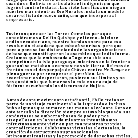
cuando en Bolivia se articulaba el indigenismo que
logró el control estatal. Las siete familias aún niegan
nuestro mar mientras Evo Morales instala un modelo
desarrollista de nuevo cuño, uno que incorpora al
empresario.
Tuvieron que caer las Torres Gemelas para que
conociéramos a Delfín Quishpe y el tecno–folclore
andino ecuatoriano, nuestra banda sonora para esa
revolución ciudadana que esbozó sonrisas, pero que
poco a poco se fue distanciando de las organizaciones
de base que constituyeron la asamblea que le dio forma.
Creíamos que la emboscada a Lugo era sólo una
excepción en la isla paraguaya, mientras en la frontera
guaraní se mataban a campesinos sin tierra. Reímos de
frentón con el desparpajo de Chávez contra
Mr. Danger
en
plena guerra por recuperar el petróleo. Los
reaccionarios despertaron, pusieron sus límites y no
nos quedó más que fumarnos la cola en una caja de
fósforos escuchando los discursos de Mujica.
Antes de este movimiento estudiantil, Chile creía ser
parte de un viraje continental a la izquierda e incluso
hubo algunos que sumaron sus manos al volante. Pero en
este terruño la dirección siempre estuvo bloqueada, sus
conductores se emborracharon de poder y nos
atropellaron en la vereda mientras intentábamos
infructuosamente vivir en paz con nuestras propias
contradicciones. Celebramos victorias electorales, la
creación de estructuras supranacionales
latinoamericanistas y la promoción de derechos civiles,