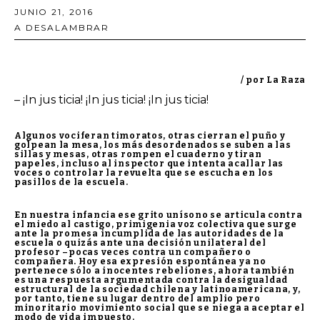
JUNIO 21, 2016
A DESALAMBRAR
/ por La Raza
– ¡In jus ticia! ¡In jus ticia! ¡In jus ticia!
Algunos vociferan timoratos, otras cierran el puño y
golpean la mesa, los más desordenados se suben a las
sillas y mesas, otras rompen el cuaderno y tiran
papeles, incluso al inspector que intenta acallar las
voces o controlar la revuelta que se escucha en los
pasillos de la escuela.
En nuestra infancia ese grito unísono se articula contra
el miedo al castigo, primigenia voz colectiva que surge
ante la promesa incumplida de las autoridades de la
escuela o quizás ante una decisión unilateral del
profesor –pocas veces contra un compañero o
compañera. Hoy esa expresión espontánea ya no
pertenece sólo a inocentes rebeliones, ahora también
es una respuesta argumentada contra la desigualdad
estructural de la sociedad chilena y latinoamericana, y,
por tanto, tiene su lugar dentro del amplio pero
minoritario movimiento social que se niega a aceptar el
modo de vida impuesto.