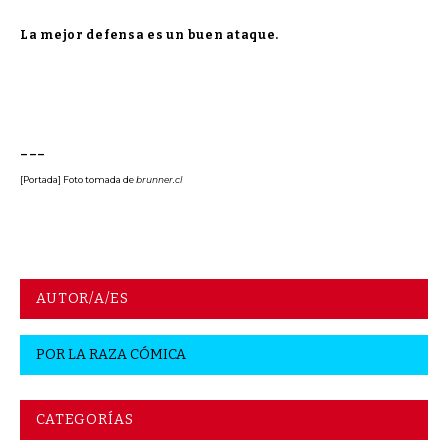
La mejor defensa es un buen ataque.
–––
[Portada] Foto tomada de
brunner.cl
AUTOR/A/ES
POR
LA RAZA CÓMICA
CATEGORÍAS