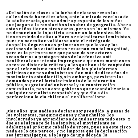
«Del salón de clases a la lucha de clases» rezan las
calles desde hace diez años, ante la mirada recelosa de
la adultocracia, que se admira y espanta de los niños
que juegan a la revolución sin saber de geografía. Ahora
estos niños tienen otras caras, pero son los mismos. Ya
no denuncian la injusticia, anuncian la ofensiva. No
tienen miedo de citar a Marx o reivindicarse feministas,
pues no necesitan validarse ante el retrógrado
duopolio. Seguro no es primera vez que la voz y las
acciones de los estudiantes resuenan con tal magnitud,
pero es la primera vez que pasan de ser actores
secundarios a protagonistas de la ofensiva anti
neoliberal que intenta impregnar a quienes mantienen
excesiva distancia crítica y a los que han sido cooptados
por el reformismo conciliador de las plataformas
políticas que nos administran. Son más de diez años de
movimiento estudiantil y, sin embargo, persisten las
demandas por el fortalecimiento de la educación
pública, su gratuidad universal y su construcción
comunitaria, pese a este gobierno que escandalizaría a
cualquier socialista respetable y que día a día
perfecciona la vía chilena al neoliberalismo.
Diez años: que nadie se declare sorprendido. A pesar de
las volteretas, maquinaciones y chanchullos, los
involucrados ya aprendieron de qué se trata todo esto. Y
ése es el alcance de la ofensiva; el movimiento se
adelanta al próximo caballo de Troya, pues en este circo
nada es lo que parece. Y no importa que la declaración
sea intransigente; a lo largo de una década, la