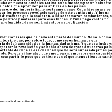
ó Cuba en nuestra América Latina. Cuba fue siempre un baluarte
e había que aprender para aplicar en los países
 trasero del imperialismo norteamericano. Cuba hizo su mejor
yar los procesos revolucionarios de este continente. Y fue un
as dictaduras que lo asolaron. Allá se formaron combatientes, 
 político y material para esas luchas. Y Cuba pagó costos no
 profundidad de su sentimiento, en su obligación
evolucionarios que ha dado esta parte del mundo. No solo como
to, sino que, por sobre todo, como seres humanos que
tria de la humanidad es la humanidad misma. Y que esa lucha v
xportar la revolución y se habla ahora de traer a nuestros paí
portable de Cuba es esa cualidad que no será superada jamás p
ído. Porque si hay algo que emociona siempre, es esa capacid
 compartir lo poco que se tiene con el que menos tiene, a camb
 por el asalto al cuartel Moncada