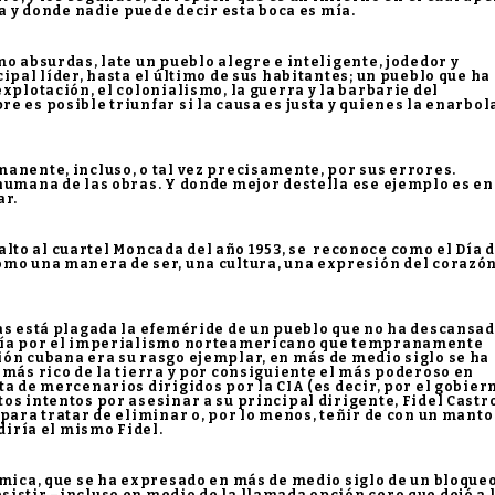
ia y donde nadie puede decir esta boca es mía.
o absurdas, late un pueblo alegre e inteligente, jodedor y
ipal líder, hasta el último de sus habitantes; un pueblo que ha
xplotación, el colonialismo, la guerra y la barbarie del
e es posible triunfar si la causa es justa y quienes la enarbol
anente, incluso, o tal vez precisamente, por sus errores.
humana de las obras. Y donde mejor destella ese ejemplo es en
ar.
asalto al cuartel Moncada del año 1953, se reconoce como el Día d
omo una manera de ser, una cultura, una expresión del corazón
tas está plagada la efeméride de un pueblo que no ha descansa
 día por el imperialismo norteamericano que tempranamente
ión cubana era su rasgo ejemplar, en más de medio siglo se ha
 más rico de la tierra y por consiguiente el más poderoso en
ta de mercenarios dirigidos por la CIA (es decir, por el gobier
os intentos por asesinar a su principal dirigente, Fidel Castro
para tratar de eliminar o, por lo menos, teñir de con un manto
diría el mismo Fidel.
ómica, que se ha expresado en más de medio siglo de un bloque