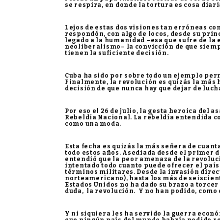
se respira, en donde la tortura es cosa diar
Lejos de estas dos visiones tan erróneas com
respondón, con algo de locos, desde su princ
legado a la humanidad –esa que sufre de la e
neoliberalismo– la convicción de que siempr
tienen la suficiente decisión.
Cuba ha sido por sobre todo un ejemplo perm
Finalmente, la revolución es quizás la más 
decisión de que nunca hay que dejar de luch
Por eso el 26 de julio, la gesta heroica del 
Rebeldía Nacional. La rebeldía entendida c
como una moda.
Esta fecha es quizás la más señera de cuan
todo estos años. Asediada desde el primer
entendió que la peor amenaza de la revoluc
intentado todo cuanto puede ofrecer el país
términos militares. Desde la invasión direc
norteamericano), hasta los más de seiscient
Estados Unidos no ha dado su brazo a torcer 
duda, la revolución. Y no han podido, como 
Y ni siquiera les ha servido la guerra econ