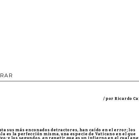
BRAR
/ por Ricardo C
ta sus más enconados detractores, han caído en el error; los
sla es la perfección misma, una especie de Vaticano en el que
ivo; y los segundos, en repetir que es un infierno en el cual ap