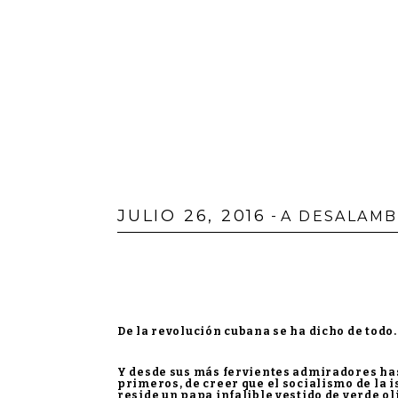
JULIO 26, 2016
-
A DESALAM
De la revolución cubana se ha dicho de todo.
Y desde sus más fervientes admiradores has
primeros, de creer que el socialismo de la i
reside un papa infalible vestido de verde ol