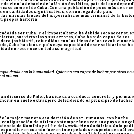
istir –incluso en medio de la llamada opción cero que dejó a 
ando vino la debacle de la Unión Soviética, país del que depend
n caso como el de Cuba. Con una población de poco más de once
 en cantidades significativas, con un legado de país
n las mismas fauces del imperialismo más criminal de la histo
u propia historia.
cado) de ser Cuba. Y el imperialismo ha debido reconocer su er
aciertos, sus victorias y sus errores, Cuba ha sido capaz de ser
dara José Martí, refundidos con las ideas de los revolucionari
o, Cuba ha sido un país cuya capacidad de ser solidario se ha
idad no reconoce en toda su magnitud.
propia deuda con la humanidad. Quien no sea capaz de luchar por otros no 
r sí mismo
.
un discurso de Fidel, ha sido una conducta concreta y perma
e morir en suelo extranjero defendiendo el principio de luchar 
 de la mejor manera esa decisión de ser Humanos, con hache
ual configuración de África contemporánea con su apoyo a Angol
encia de Namibia y el fin del
apartheid
en Sudáfrica. Solo ped
 respondieron cuando fueron interpelados respecto de cuál era
el Madiva de los africanos, consideraba a Fidel su hermano y a