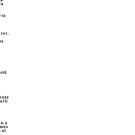
la
ía
ria
ror,
os
será
nente
allí
a, y
imos
 el