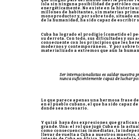
que ningún país del mundo habría podido res
isla sin ninguna posibilidad de petróleo cu
energéticamente. No existe en la historia u
millones de habitantes, sin materias primas
monoproductor y, por sobre todo, situado e
de la humanidad, ha sido capaz de escribir s
Cuba ha logrado el prodigio (cometido el pe
su derrota. Con todo, sus dificultades y sus 
consecuente con los principios que les here
modernos y contemporáneos. Y por sobre tod
materializado a extremos que aún la human
Ser internacionalistas es saldar nuestra 
nunca suficientemente capaz de luchar po
Lo que parece apenas una hermosa frase de 
en el pueblo cubano, el que ha sido capaz d
donde sea necesario.
Y quizá haya dos expresiones que grafican
grande. Una: el rol que jugó Cuba en la act
como consecuencias inmediatas, la independ
llevar de vuelta a Cuba a nuestros muertos,
interés de Cuba en África. Por eso Mandela, 