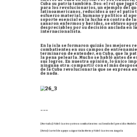
Cuba su patria también. Dos: el rol que jug
para los revolucionarios, un ejemplo del qu
latinoamericanos, reducidos a ser el patio
esfuerzo material, humano y político al apo
soporte esencial en la lucha en contra de l
sanaron enfermos y heridos, se obtuvo apoyo
despreciables por su decisión anclada en la
internacionalista.
En la isla se formaron quizás los mejores r
combatientes en sus campos de entrenamien
terminaron de entender, en Cuba, que la pa
la pena pelearla. Mucho se habló antes de e
sus logros. En nuestra opinión, lo único im
ninguna otra: compartir con el más despose
de la Cuba revolucionaria que se expresa en
de nada.
–––
[Portada] Fidel Castro y otros combatientes saliendo del presidio Modelo
[Foto] Cartel de apoyo a Agostinho Neto y Fidel Castro en Angola