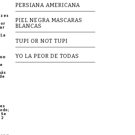
PERSIANA AMERICANA
az es
PIEL NEGRA MASCARAS
lor
BLANCAS
mar
 La
TUPI OR NOT TUPI
YO LA PEOR DE TODAS
 un
de
más
 de
 es
todo;
 Se
 2