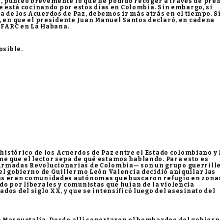
 punteo brevemente lo que he podido recoger a través de pren
se está cocinando por estos días en Colombia. Sin embargo, si
de los Acuerdos de Paz, debemos ir más atrás en el tiempo. Sí
, en que el presidente Juan Manuel Santos declaró, en cadena
s FARC en La Habana.
osible.
 histórico de los Acuerdos de Paz entre el Estado colombiano y 
 que el lector sepa de qué estamos hablando. Para esto es
Armadas Revolucionarias de Colombia— son un grupo guerrill
el gobierno de Guillermo León Valencia decidió aniquilar las
as eran comunidades autónomas que buscaron refugio en zona
o por liberales y comunistas que huían de la violencia
dos del siglo XX, y que se intensificó luego del asesinato del