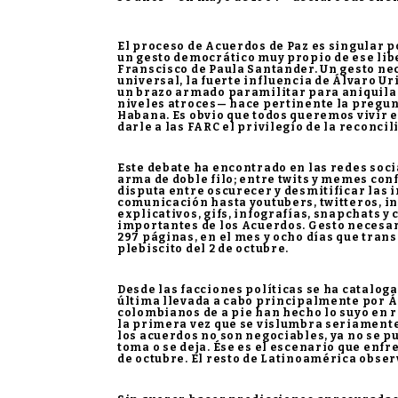
El proceso de Acuerdos de Paz es singular po
un gesto democrático muy propio de ese lib
Franscisco de Paula Santander. Un gesto nece
universal, la fuerte influencia de Álvaro U
un brazo armado paramilitar para aniquilar 
niveles atroces— hace pertinente la pregun
Habana. Es obvio que todos queremos vivir e
darle a las FARC el privilegio de la reconcil
Este debate ha encontrado en las redes soci
arma de doble filo; entre twits y memes con
disputa entre oscurecer y desmitificar las i
comunicación hasta youtubers, twitteros, i
explicativos, gifs, infografías, snapchats 
importantes de los Acuerdos. Gesto necesar
297 páginas, en el mes y ocho días que transc
plebiscito del 2 de octubre.
Desde las facciones políticas se ha catalog
última llevada a cabo principalmente por Á
colombianos de a pie han hecho lo suyo en r
la primera vez que se vislumbra seriamente l
los acuerdos no son negociables, ya no se pu
toma o se deja. Ése es el escenario que enf
de octubre. El resto de Latinoamérica obse