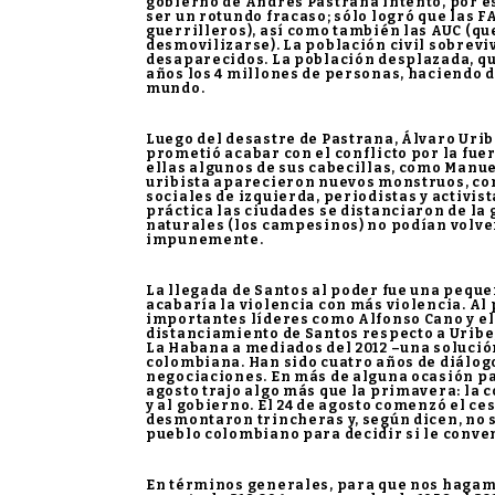
gobierno de Andrés Pastrana intentó, por e
ser un rotundo fracaso; sólo logró que las 
guerrilleros), así como también las AUC (qu
desmovilizarse). La población civil sobrevi
desaparecidos. La población desplazada, que
años los 4 millones de personas, haciendo 
mundo.
Luego del desastre de Pastrana, Álvaro Urib
prometió acabar con el conflicto por la fuer
ellas algunos de sus cabecillas, como Manue
uribista aparecieron nuevos monstruos, como
sociales de izquierda, periodistas y activist
práctica las ciudades se distanciaron de la
naturales (los campesinos) no podían volve
impunemente.
La llegada de Santos al poder fue una pequeñ
acabaría la violencia con más violencia. Al 
importantes líderes como Alfonso Cano y el
distanciamiento de Santos respecto a Uribe
La Habana a mediados del 2012 –una solución
colombiana. Han sido cuatro años de diálog
negociaciones. En más de alguna ocasión pa
agosto trajo algo más que la primavera: la 
y al gobierno. El 24 de agosto comenzó el ces
desmontaron trincheras y, según dicen, no s
pueblo colombiano para decidir si le conve
En términos generales, para que nos hagamos