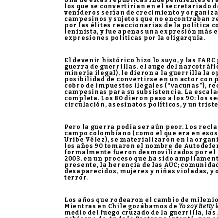
Una de estas repúblicas independientes era
los que se convertirían en el secretariado 
venideros serían de crecimiento y organiza
campesinos y sujetos que no encontraban re
por las élites reaccionarias de la política 
leninista, y fue apenas una expresión más 
expresiones políticas por la oligarquía.
El devenir histórico hizo lo suyo, y las FAR
guerra de guerrillas, el auge del narcotráfic
minería ilegal), le dieron a la guerrilla la 
posibilidad de convertirse en un actor con 
cobro de impuestos ilegales (“vacunas”), r
campesinas para su subsistencia. La escalad
completa. Los 80 dieron paso a los 90: los s
circulación, asesinatos políticos, y un trist
Pero la guerra podía ser aún peor. Los rec
campo colombiano (como el que era en esos 
Uribe Vélez), se materializaron en la organ
los años 90 tomaron el nombre de Autodefen
formalmente fueron desmovilizados por el g
2003, en un proceso que ha sido ampliamente
presente, la herencia de las AUC; comunid
desaparecidos, mujeres y niñas violadas, y 
terror.
Los años que rodearon el cambio de milenio
Mientras en Chile gozábamos de
Yo soy Betty l
medio del fuego cruzado de la guerrilla, las 