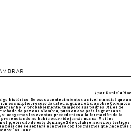
LAMBRAR
/ por Daniela Ma
algo histórico. De esos acontecimientos a nivel mundial que u
ción es simple: ¿recuerda usted alguna noticia sobre Colombia
 guerra? No. Y probablemente, tampoco sus padres. Miles de
uchado de paz en Colombia, pues en ese país la guerra se
, si acogemos los eventos precedentes a la formación de la
os presenciando no había ocurrido jamás nunca. Y si los
n el plebiscito de este domingo 2 de octubre, seremos testigos
un país que se sentará a la mesa con los mismos que hace más 
igos: las FARC.