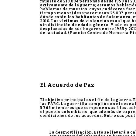
muerte de 218.094 personas desde 1958 al 201
activamente de la guerra; estamos hablando 
hablamos de muertos, cuyos cadáveres fueron
tiempo menor) desaparecieron 25.007 persona
dónde están los habitantes de Salamanca, en
2010. Las víctimas de violencia sexual que h
sin distinción de edad o género. Y aún es po
desplazadas de sus hogares entre 1985 y 201
de la ciudad. (Fuente: Centro de Memoria Hi
El Acuerdo de Paz
El objetivo principal es el fin de la guerra.
las FARC. La guerrilla cumplió con el cese 
5.765 miembros que componen sus filas, adh
el pueblo colombiano, que además de expres
condiciones de los acuerdos. Entre sus pun
La desmovilización
: Esto se llevará a 