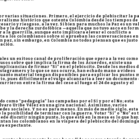
r varias situaciones. Primero, el ejercicio de plebiscitar la p
eralismo histórico que ostenta Colombia desde los tiempos de
sario y riesgoso, a la vez. Si bien para muchos la Paz es un va
ribe y la derecha zurdofóbica —aquella que no tuvo asco en for
a la guerrilla, aunque esto implicara elevar el conflicto a
ta a los colombianos sobre si aprueban las conversaciones en
n paz, sin embargo, en Colombia no todos piensan que es justo
iación.
ales un exitoso canal de proliferación que opera a la vez como
fusos sobre qué implica la firma de los Acuerdos, existe una
mplicancias de firmar “Sí” en el plebiscito. Desde los medios 
nstagramers y lo que se nos ocurra, han echado mano a videos
y cuanto material tengan disponibles para explicar los puntos 
io, pues difícilmente el vulgo alcanzaría a leer un documento
urrieron entre la firma del cese al fuego el 24 de agosto y el
ado como “pedagogía” las campañas por el Sí y por el No; esta
lvaro Uribe Vélez en una gira nacional. Asimismo, varios
edes sociales. Y no es para menos. En más de medio siglo, esta
a posibilidad de terminar con la guerra. Votar “Sí” o “No” es 
ede discutir ningún punto, lo que está en la mesa es lo que hay.
rentan los colombianos en la víspera del plebiscito del domingo
rva expectante.