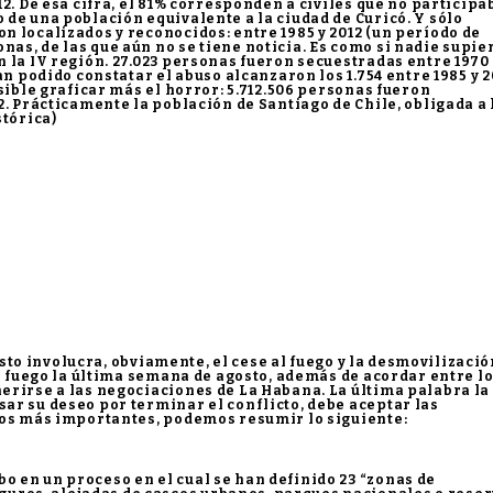
2. De esa cifra, el 81% corresponden a civiles que no particip
de una población equivalente a la ciudad de Curicó. Y sólo
 localizados y reconocidos: entre 1985 y 2012 (un período de
s, de las que aún no se tiene noticia. Es como si nadie supie
 la IV región. 27.023 personas fueron secuestradas entre 1970
an podido constatar el abuso alcanzaron los 1.754 entre 1985 y 2
sible graficar más el horror: 5.712.506 personas fueron
2. Prácticamente la población de Santiago de Chile, obligada a
stórica)
 Esto involucra, obviamente, el cese al fuego y la desmovilizació
al fuego la última semana de agosto, además de acordar entre l
erirse a las negociaciones de La Habana. La última palabra la
ar su deseo por terminar el conflicto, debe aceptar las
tos más importantes, podemos resumir lo siguiente:
cabo en un proceso en el cual se han definido 23 “zonas de