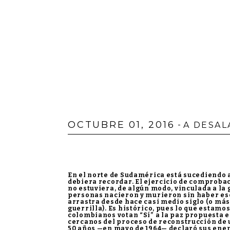
OCTUBRE 01, 2016
-
A DESA
En el norte de Sudamérica está sucediendo 
debiera recordar. El ejercicio de comproba
no estuviera, de algún modo, vinculada a la
personas nacieron y murieron sin haber esc
arrastra desde hace casi medio siglo (o más
guerrilla). Es histórico, pues lo que estam
colombianos votan “Sí” a la paz propuesta e
cercanos del proceso de reconstrucción de 
50 años —en mayo de 1964— declaró sus enem