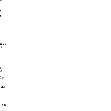
no
o
s
ones
ia
o
de
año
 de
a en