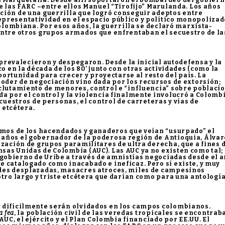
 Marquetalia. Desde allí soportaron el bombardeo del gobier
de las FARC –entre ellos Manuel “Tirofijo” Marulanda. Los años
ción de una guerrilla que logró conseguir adeptos entre
presentatividad en el espacio público y político monopolizad
colombiana. Por esos años, la guerrilla se declaró marxista-
entre otros grupos armados que enfrentaban el secuestro de la
C prevalecieron y despegaron. Desde la inicial autodefensa y la
o en la década de los 80’ junto con otras actividades (como la
oportunidad para crecer y proyectarse al resto del país. La
poder de negociación vino dada por los recursos de extorsión;
eclutamiento de menores, control e “influencia” sobre poblaci
a por el control y la violencia finalmente involucró a Colomb
ecuestros de personas, el control de carreteras y vías de
e etcétera.
lamos de los hacendados y ganaderos que veían “usurpado” el
años el gobernador de la poderosa región de Antioquia, Álvar
ización de grupos paramilitares de ultra derecha, que a fines 
sas Unidas de Colombia (AUC). Las AUC ya no existen como tal;
obierno de Uribe a través de amnistías negociadas desde el 
 catalogado como inacabado e ineficaz. Pero sí existe, y muy
ades desplazadas, masacres atroces, miles de campesinos
otro largo y triste etcétera que darían como para una antología
 difícilmente serán olvidados en los campos colombianos.
a fea
, la población civil de las veredas tropicales se encontrab
AUC, el ejército y el Plan Colombia financiado por EE.UU. El