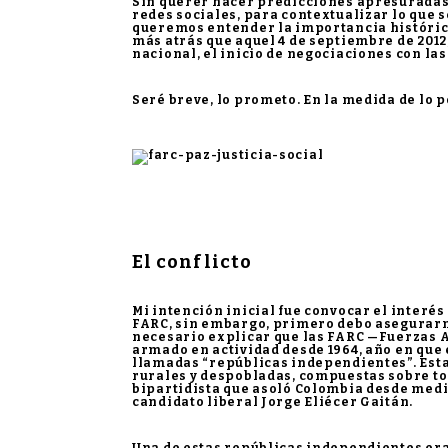
Sin querer hacer predicciones apresuradas,
redes sociales, para contextualizar lo que 
queremos entender la importancia histórica 
más atrás que aquel 4 de septiembre de 2012
nacional, el inicio de negociaciones con la
Seré breve, lo prometo. En la medida de lo p
El conflicto
Mi intención inicial fue convocar el interés
FARC, sin embargo, primero debo asegurarme
necesario explicar que las FARC —Fuerzas 
armado en actividad desde 1964, año en que 
llamadas “repúblicas independientes”. Est
rurales y despobladas, compuestas sobre tod
bipartidista que asoló Colombia desde media
candidato liberal Jorge Eliécer Gaitán.