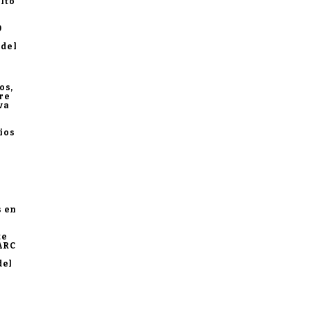
ltó
0
 del
os,
tre
va
ios
s en
te
FARC
del