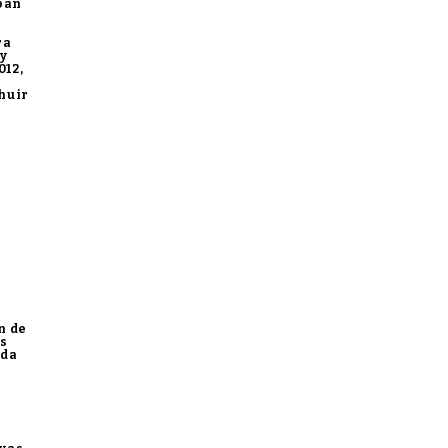
aban
ra
 y
012,
 huir
n de
os
 da