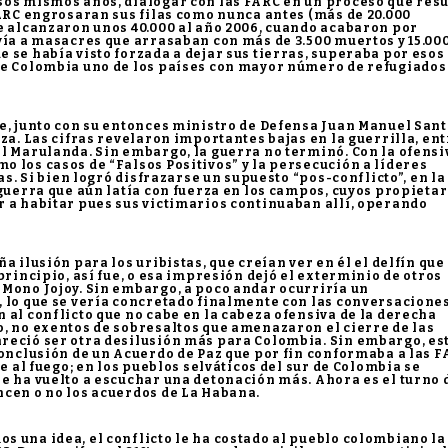
sos mismos años, dialogar con las FARC en un proceso que resu
FARC engrosaran sus filas como nunca antes (más de 20.000
e alcanzaron unos 40.000 al año 2006, cuando acabaron por
vía a masacres que arrasaban con más de 3.500 muertos y 15.00
 se había visto forzada a dejar sus tierras, superaba por esos
de Colombia uno de los países con mayor número de refugiados
e, junto con su entonces ministro de Defensa Juan Manuel Sant
za. Las cifras revelaron importantes bajas en la guerrilla, en
l Marulanda. Sin embargo, la guerra no terminó. Con la ofensi
 los casos de “Falsos Positivos” y la persecución a líderes
as. Si bien logró disfrazarse un supuesto “pos-conflicto”, en la
 guerra que aún latía con fuerza en los campos, cuyos propietar
r a habitar pues sus victimarios continuaban allí, operando
a ilusión para los uribistas, que creían ver en él el delfín que
principio, así fue, o esa impresión dejó el exterminio de otros
 Mono Jojoy. Sin embargo, a poco andar ocurriría un
, lo que se vería concretado finalmente con las conversacione
 al conflicto que no cabe en la cabeza ofensiva de la derecha
o, no exentos de sobresaltos que amenazaron el cierre de las
reció ser otra desilusión más para Colombia. Sin embargo, es
conclusión de un Acuerdo de Paz que por fin conformaba a las 
e al fuego; en los pueblos selváticos del sur de Colombia se
e ha vuelto a escuchar una detonación más. Ahora es el turno 
ncen o no los acuerdos de La Habana.
 una idea, el conflicto le ha costado al pueblo colombiano la