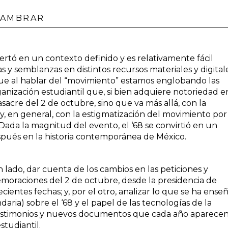
LAMBRAR
sertó en un contexto definido y es relativamente fácil
s y semblanzas en distintos recursos materiales y digitale
 que al hablar del “movimiento” estamos englobando las
anización estudiantil que, si bien adquiere notoriedad e
sacre del 2 de octubre, sino que va más allá, con la
 y, en general, con la estigmatización del movimiento por
ada la magnitud del evento, el ‘68 se convirtió en un
pués en la historia contemporánea de México.
un lado, dar cuenta de los cambios en las peticiones y
emoraciones del 2 de octubre, desde la presidencia de
ientes fechas; y, por el otro, analizar lo que se ha ense
aria) sobre el ‘68 y el papel de las tecnologías de la
 testimonios y nuevos documentos que cada año aparece
studiantil.