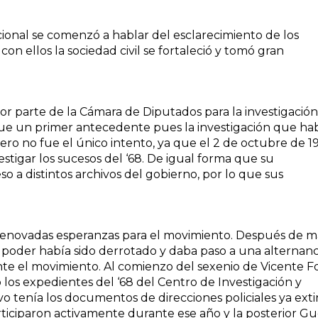
ucional se comenzó a hablar del esclarecimiento de los
n ellos la sociedad civil se fortaleció y tomó gran
or parte de la Cámara de Diputados para la investigació
e fue un primer antecedente pues la investigación que ha
ero no fue el único intento, ya que el 2 de octubre de 1
stigar los sucesos del ‘68. De igual forma que su
o a distintos archivos del gobierno, por lo que sus
o renovadas esperanzas para el movimiento. Después de m
l poder había sido derrotado y daba paso a una alternanc
nte el movimiento. Al comienzo del sexenio de Vicente F
o los expedientes del ‘68 del Centro de Investigación y
o tenía los documentos de direcciones policiales ya exti
rticiparon activamente durante ese año y la posterior Gu