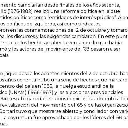
imiento cambiarían desde finales de los años setenta,
lo (1976-1982) realizó una reforma política en la que
idos políticos como “entidades de interés público”. A pa
 políticos de izquierda, así como sindicatos,
uyeron en las conmemoraciones del 2 de octubre y tomar
a, los discursos y las exigencias cambiaron. En este pun
iento de los hechos y saber la verdad de lo que había
rmó y los actores del movimiento del ‘68 pasaron a ser
país.
en jaque desde los acontecimientos del 2 de octubre has
 los años ochenta hubo una serie de hechos que marcar
entro del país en 1985, la huelga estudiantil de la
o (UNAM) (1986-1987) y las elecciones presidenciales
1994) resultó ganador en unos comicios fraudulentos. To
revitalización del movimiento del ‘68 y de las organizaci
Gortari tuvo que mostrarse abierto y conciliador con vari
. La coyuntura fue aprovechada por los líderes del ‘68 p
más.