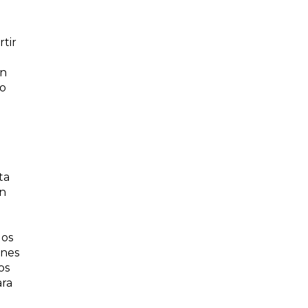
rtir
on
to
ta
on
dos
ones
os
ara