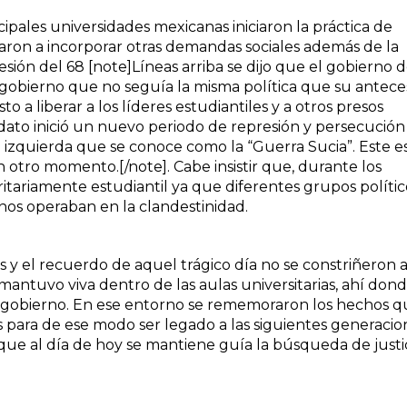
ncipales universidades mexicanas iniciaron la práctica de
on a incorporar otras demandas sociales además de la
ión del 68 [note]Líneas arriba se dijo que el gobierno 
gobierno que no seguía la misma política que su antece
 a liberar a los líderes estudiantiles y a otros presos
dato inició un nuevo periodo de represión y persecución
e izquierda que se conoce como la “Guerra Sucia”. Este e
n otro momento.[/note]. Cabe insistir que, durante los
itariamente estudiantil ya que diferentes grupos polític
nos operaban en la clandestinidad.
as y el recuerdo de aquel trágico día no se constriñeron a
ntuvo viva dentro de las aulas universitarias, ahí don
 del gobierno. En ese entorno se rememoraron los hechos 
s para de ese modo ser legado a las siguientes generacio
que al día de hoy se mantiene guía la búsqueda de justic