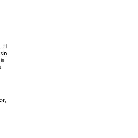
 el
sin
is
e
or,