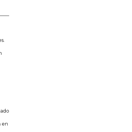
s.
n
ñado
n en