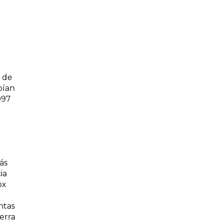
n de
bían
997
ás
ia
ox
ntas
erra