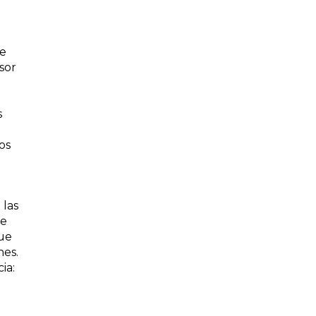
de
sor
s
os
 las
de
que
nes.
ia: