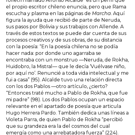
folletín llamado Alfonso Alcalde” es un perfil que
el propio escritor chileno enuncia, pero que Rama
escucha y plasma en las páginas de
Marcha
. Aquí
figura la ayuda que recibió de parte de Neruda,
sus pasos por Bolivia y sus trabajos con Allende. A
través de estos textos se puede dar cuenta de sus
procesos creativos y de sus obras, de su distancia
con la poesía: “En la poesía chilena no se podía
hacer nada: por donde uno agarraba se
encontraba con un monstruo ―Neruda, de Rokha,
Huidobro, la Mistral― que le decía ‘Vuélvase niño,
por aquí no’. Renuncié a toda vida intelectual y me
fui a casa” (95). Alcalde tuvo una relación directa
con los dos Pablos ―otro artículo, ¿cierto?
“Entonces traté mucho a Pablo de Rokha, que fue
mi padre” (98). Los dos Pablos ocupan un espacio
relevante en el apartado de poesía que articula
Hugo Herrera Pardo. También dedica unas líneas a
Violeta Parra, de quien Pablo de Rokha “percibió
que su grandeza era la del cosmos del cual
emergía como una arrebatadora fuerza” (224).