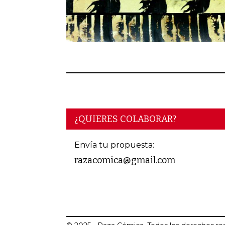
¿QUIERES COLABORAR?
Envía tu propuesta:
razacomica@gmail.com