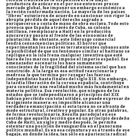
productora de azúcar en el por ese entonces precoz
mercado global, fue imponer un embargo económico a
la recién conformada nación. La mayoría de los países
“libres” estuvieron de acuerdo en sancionar con rigor la
abrupta pérdida de aquel derecho sagrado a
enriquecerse a costa de mano de obra esclava. Todo esto
provoca que España a través de Cuba, su colonia
antillana, reemplazara a Haití en la producción
azucarera y pasara al frente de las economías de
plantación. No obstante, este liderazgo comercial
tendrá consecuencias políticas. El horror que
experimentan los sectores terratenientes cubanos ante
la posibilidad de que un fenómeno similar al haitiano se
replique en la isla frena cualquier inventiva que esté
fuera de los marcos que impone el imperio español. Ese
amenazador escenario los hace sumamente
conscientes de la fragilidad del sistema social que han
construido. A la larga es esa actitud reaccionaria y
medrosa la que termina por rezagar las fuerzas
independistas hasta finales del siglo XIX. Sin embargo,
la tardía liberación de la corona española, contribuye
para constatar una realidad mucho más fundamental en
materia política. Esa revelación, que ninguno de los
estados que se independizaron a principios del XIX
habían percibido con total nitidez, se puede expresar de
la siguiente manera: es imposible alcanzar una
verdadera emancipación si esta tarea no se afronta de
modo estructural, creativo y popular. En otras palabras,
de forma revolucionaria. Resulta paradojal en ese
sentido que aquella lección que en un principio desdeña
Cuba de Haití, un siglo y medio después, le permita
ostentar una posición de vanguardia en el panorama
político mundial. Es en esa coyuntura y es a través de ese
bagaje, en donde la idea, tan sólo en apariencia radical