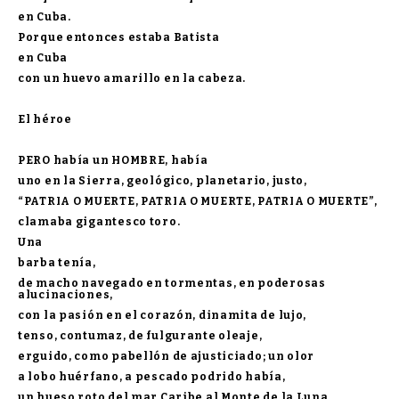
en Cuba.
Porque entonces estaba Batista
en Cuba
con un huevo amarillo en la cabeza.
El héroe
PERO había un HOMBRE, había
uno en la Sierra, geológico, planetario, justo,
“PATRIA O MUERTE, PATRIA O MUERTE, PATRIA O MUERTE”,
clamaba gigantesco toro.
Una
barba tenía,
de macho navegado en tormentas, en poderosas
alucinaciones,
con la pasión en el corazón, dinamita de lujo,
tenso, contumaz, de fulgurante oleaje,
erguido, como pabellón de ajusticiado; un olor
a lobo huérfano, a pescado podrido había,
un hueso roto del mar Caribe al Monte de la Luna,