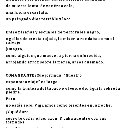
de muerte lenta, de venérea cola,
una hiena escarlata,
un pringado dios terrible y loco.
Entre pirañas y escualos de pectorales negro,
o gallos de cresta rajada, la miseria rondaba como el
salvaje
[Onagro,
como alguien que mueve la pierna enfurecida,
arrojando arroz sobre la tierra, arroz quemado.
COMANDANTE ¡Qué jornada! “Nuestro
espantoso viaje” es largo
como la tristeza del tabaco o el vuelo del águila sobre la
piedra.
Pero
no estás solo. Vigilamos como bisontes en la noche.
¡Y qué duro
cuero te ceñía el corazón! Y cuba adentro con sus
tornados