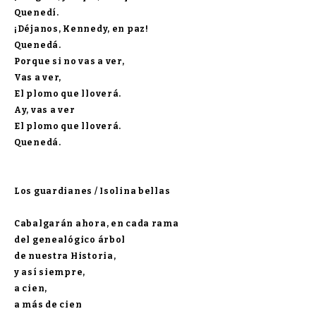
Quenedí.
¡Déjanos, Kennedy, en paz!
Quenedá.
Porque si no vas a ver,
Vas a ver,
El plomo que lloverá.
Ay, vas a ver
El plomo que lloverá.
Quenedá.
Los guardianes /
Isolina bellas
Cabalgarán ahora, en cada rama
del genealógico árbol
de nuestra Historia,
y así siempre,
a cien,
a más de cien