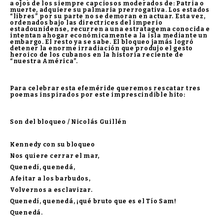
a ojos de los siempre capciosos moderados de: Patria o
muerte, adquiere su palmaria prerrogativa. Los estados
“libres” por su parte no se demoran en actuar. Esta vez,
ordenados bajo las directrices del imperio
estadounidense, recurren a una estratagema conocida e
intentan ahogar económicamente a la isla mediante un
embargo. El resto ya se sabe. El bloqueo jamás logró
detener la enorme irradiación que produjo el gesto
heroico de los cubanos en la historia reciente de
“nuestra América”.
Para celebrar esta efeméride queremos rescatar tres
poemas inspirados por este imprescindible hito:
Son del bloqueo /
Nicolás Guillén
Kennedy con su bloqueo
Nos quiere cerrar el mar,
Quenedí, quenedá,
Afeitar a los barbudos,
Volvernos a esclavizar.
Quenedí, quenedá, ¡qué bruto que es el Tío Sam!
Quenedá.