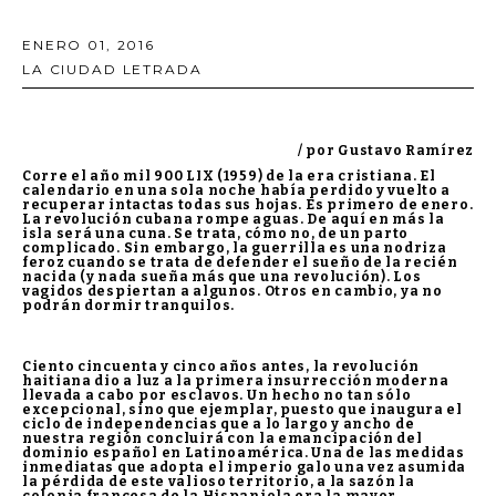
ENERO 01, 2016
LA CIUDAD LETRADA
/ por Gustavo Ramírez
Corre el año mil 900 LIX (1959) de la era cristiana. El
calendario en una sola noche había perdido y vuelto a
recuperar intactas todas sus hojas. Es primero de enero.
La revolución cubana rompe aguas. De aquí en más la
isla será una cuna. Se trata, cómo no, de un parto
complicado. Sin embargo, la guerrilla es una nodriza
feroz cuando se trata de defender el sueño de la recién
nacida (y nada sueña más que una revolución). Los
vagidos despiertan a algunos. Otros en cambio, ya no
podrán dormir tranquilos.
Ciento cincuenta y cinco años antes, la revolución
haitiana dio a luz a la primera insurrección moderna
llevada a cabo por esclavos. Un hecho no tan sólo
excepcional, sino que ejemplar, puesto que inaugura el
ciclo de independencias que a lo largo y ancho de
nuestra región concluirá con la emancipación del
dominio español en Latinoamérica. Una de las medidas
inmediatas que adopta el imperio galo una vez asumida
la pérdida de este valioso territorio, a la sazón la
colonia francesa de la Hispaniola era la mayor