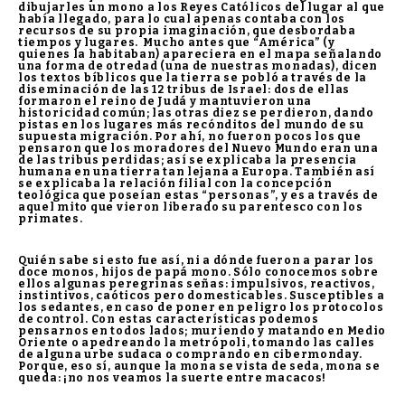
dibujarles un mono a los Reyes Católicos del lugar al que
había llegado, para lo cual apenas contaba con los
recursos de su propia imaginación, que desbordaba
tiempos y lugares. Mucho antes que “América” (y
quienes la habitaban) apareciera en el mapa señalando
una forma de otredad (una de nuestras monadas), dicen
los textos bíblicos que la tierra se pobló a través de la
diseminación de las 12 tribus de Israel: dos de ellas
formaron el reino de Judá y mantuvieron una
historicidad común; las otras diez se perdieron, dando
pistas en los lugares más recónditos del mundo de su
supuesta migración. Por ahí, no fueron pocos los que
pensaron que los moradores del Nuevo Mundo eran una
de las tribus perdidas; así se explicaba la presencia
humana en una tierra tan lejana a Europa. También así
se explicaba la relación filial con la concepción
teológica que poseían estas “personas”, y es a través de
aquel mito que vieron liberado su parentesco con los
primates.
Quién sabe si esto fue así, ni a dónde fueron a parar los
doce monos, hijos de papá mono. Sólo conocemos sobre
ellos algunas peregrinas señas: impulsivos, reactivos,
instintivos, caóticos pero domesticables. Susceptibles a
los sedantes, en caso de poner en peligro los protocolos
de control. Con estas características podemos
pensarnos en todos lados; muriendo y matando en Medio
Oriente o apedreando la metrópoli, tomando las calles
de alguna urbe sudaca o comprando en cibermonday.
Porque, eso sí, aunque la mona se vista de seda, mona se
queda: ¡no nos veamos la suerte entre macacos!