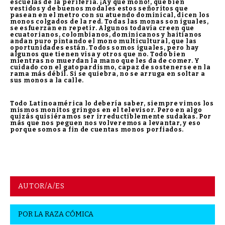
escuelas de la periferia. ¡Ay qué mono!, que bien
vestidos y de buenos modales estos señoritos que
pasean en el metro con su atuendo dominical, dicen los
monos colgados de la red. Todas las monas son iguales,
se esfuerzan en repetir. Algunos todavía creen que
ecuatorianos, colombianos, dominicanos y haitianos
andan puro pintando el mono multicultural, que las
oportunidades están. Todos somos iguales, pero hay
algunos que tienen visa y otros que no. Todo bien
mientras no muerdan la mano que les da de comer. Y
cuidado con el gatopardismo, capaz de sostenerse en la
rama más débil. Si se quiebra, no se arruga en soltar a
sus monos a la calle.
Todo Latinoamérica lo debería saber, siempre vimos los
mismos monitos gringos en el televisor. Pero en algo
quizás quisiéramos ser irreductiblemente sudakas. Por
más que nos peguen nos volveremos a levantar, y eso
porque somos a fin de cuentas monos porfiados.
AUTOR/A/ES
POR
LA RAZA CÓMICA