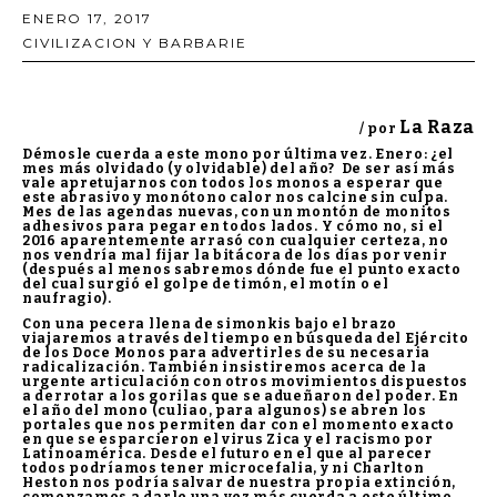
ENERO 17, 2017
CIVILIZACION Y BARBARIE
La Raza
/ por
Démosle cuerda a este mono por última vez. Enero: ¿el
mes más olvidado (y olvidable) del año? De ser así más
vale apretujarnos con todos los monos a esperar que
este abrasivo y monótono calor nos calcine sin culpa.
Mes de las agendas nuevas, con un montón de monitos
adhesivos para pegar en todos lados. Y cómo no, si el
2016 aparentemente arrasó con cualquier certeza, no
nos vendría mal fijar la bitácora de los días por venir
(después al menos sabremos dónde fue el punto exacto
del cual surgió el golpe de timón, el motín o el
naufragio).
Con una pecera llena de simonkis bajo el brazo
viajaremos a través del tiempo en búsqueda del Ejército
de los Doce Monos para advertirles de su necesaria
radicalización. También insistiremos acerca de la
urgente articulación con otros movimientos dispuestos
a derrotar a los gorilas que se adueñaron del poder. En
el año del mono (culiao, para algunos) se abren los
portales que nos permiten dar con el momento exacto
en que se esparcieron el virus Zica y el racismo por
Latinoamérica. Desde el futuro en el que al parecer
todos podríamos tener microcefalia, y ni Charlton
Heston nos podría salvar de nuestra propia extinción,
comenzamos a darle una vez más cuerda a este último