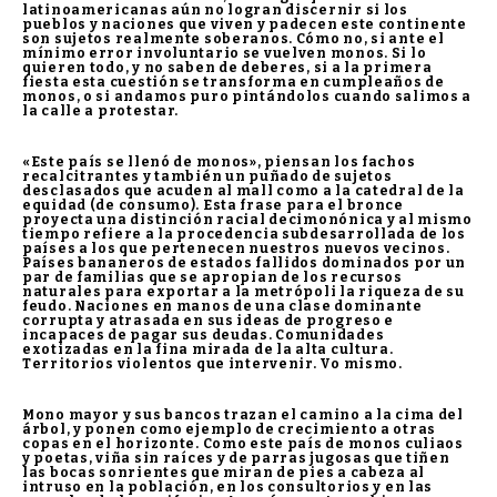
latinoamericanas aún no logran discernir si los
pueblos y naciones que viven y padecen este continente
son sujetos realmente soberanos. Cómo no, si ante el
mínimo error involuntario se vuelven monos. Si lo
quieren todo, y no saben de deberes, si a la primera
fiesta esta cuestión se transforma en cumpleaños de
monos, o si andamos puro pintándolos cuando salimos a
la calle a protestar.
«Este país se llenó de monos», piensan los fachos
recalcitrantes y también un puñado de sujetos
desclasados que acuden al mall como a la catedral de la
equidad (de consumo). Esta frase para el bronce
proyecta una distinción racial decimonónica y al mismo
tiempo refiere a la procedencia subdesarrollada de los
países a los que pertenecen nuestros nuevos vecinos.
Países bananeros de estados fallidos dominados por un
par de familias que se apropian de los recursos
naturales para exportar a la metrópoli la riqueza de su
feudo. Naciones en manos de una clase dominante
corrupta y atrasada en sus ideas de progreso e
incapaces de pagar sus deudas. Comunidades
exotizadas en la fina mirada de la alta cultura.
Territorios violentos que intervenir. Vo mismo.
Mono mayor y sus bancos trazan el camino a la cima del
árbol, y ponen como ejemplo de crecimiento a otras
copas en el horizonte. Como este país de monos culiaos
y poetas, viña sin raíces y de parras jugosas que tiñen
las bocas sonrientes que miran de pies a cabeza al
intruso en la población, en los consultorios y en las