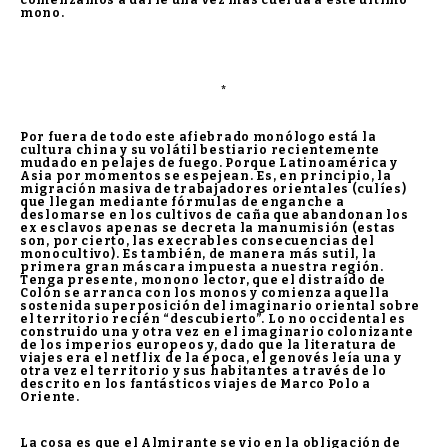
mono.
*
Por fuera de todo este afiebrado monólogo está la
cultura china y su volátil bestiario recientemente
mudado en pelajes de fuego. Porque Latinoamérica y
Asia por momentos se espejean. Es, en principio, la
migración masiva de trabajadores orientales (culíes)
que llegan mediante fórmulas de enganche a
deslomarse en los cultivos de caña que abandonan los
ex esclavos apenas se decreta la manumisión (estas
son, por cierto, las execrables consecuencias del
monocultivo). Es también, de manera más sutil, la
primera gran máscara impuesta a nuestra región.
Tenga presente, monono lector, que el distraído de
Colón se arranca con los monos y comienza aquella
sostenida superposición del imaginario oriental sobre
el territorio recién “descubierto”. Lo no occidental es
construido una y otra vez en el imaginario colonizante
de los imperios europeos y, dado que la literatura de
viajes era el netflix de la época, el genovés leía una y
otra vez el territorio y sus habitantes a través de lo
descrito en los fantásticos viajes de Marco Polo a
Oriente.
La cosa es que el Almirante se vio en la obligación de