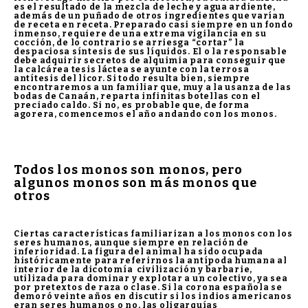
es el resultado de la mezcla de leche y agua ardiente,
además de un puñado de otros ingredientes que varían
de receta en receta. Preparado casi siempre en un fondo
inmenso, requiere de una extrema vigilancia en su
cocción, de lo contrario se arriesga “cortar” la
despaciosa síntesis de sus líquidos. El o la responsable
debe adquirir secretos de alquimia para conseguir que
la calcárea tesis láctea se ayunte con la terrosa
antítesis del licor. Si todo resulta bien, siempre
encontraremos a un familiar que, muy a la usanza de las
bodas de Canaán, reparta infinitas botellas con el
preciado caldo. Si no, es probable que, de forma
agorera, comencemos el año andando con los monos.
Todos los monos son monos, pero
algunos monos son más monos que
otros
Ciertas características familiarizan a los monos con los
seres humanos, aunque siempre en relación de
inferioridad. La figura del animal ha sido ocupada
históricamente para referirnos la antípoda humana al
interior de la dicotomía civilización y barbarie,
utilizada para dominar y explotar a un colectivo, ya sea
por pretextos de raza o clase. Si la corona española se
demoró veinte años en discutir si los indios americanos
eran seres humanos o no, las oligarquías