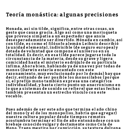
Teoría monástica: algunas precisiones
Monada, así sin tilde, significa, entre otras cosas, un
gesto que causa gracia. Algo así como una morisqueta
que provoca simpatía a un espectador que ansía
desesperadamente ser divertido. Mónada en cambio, así
con tilde, es como el filósofo alemán Leibniz describió
la unidad elemental, indivisible (de seguro europea) y
dotada de voluntad que compone el universo en su
totalidad. Es decir, en esa tilde parece jugarse toda la
circunstancia de la materia, desde su grave y ligera
comicidad hasta el misterio esdrújulo de su partícula
ínfima. Ahora bien, hablando ya de una vez por todas de
monos (Darwin estaría encantado con este
razonamiento, muy evolucionado por lo demás) hay que
decir, evitando de ser posible los monosílabos (porque
sí, el prefijo mono también expresa una categórica
individualidad, y hasta cierto punto un anacronismo en
lo que a sistemas de sonido se refiere) que estas fechas
también presentan un estrecho vínculo con este
vocablo.
Pues además de ser este año que termina el año chino
del mono (y el de los monopolios, habría que agregar)
nuestra cultura popular desde tiempos remotos
acostumbra terminar el fin de año entonándose con un
brebaje conocido vulgar y doctamente como Cola de
Mono. Trago mestizo por convicción, su textura dulzona