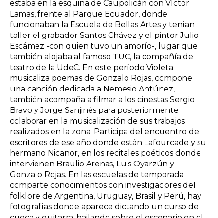
estaba en la esquina de Caupolicán con Víctor
Lamas, frente al Parque Ecuador, donde
funcionaban la Escuela de Bellas Artes y tenían
taller el grabador Santos Chávez y el pintor Julio
Escámez -con quien tuvo un amorío-, lugar que
también alojaba al famoso TUC, la compañía de
teatro de la UdeC. En este período Violeta
musicaliza poemas de Gonzalo Rojas, compone
una canción dedicada a Nemesio Antúnez,
también acompaña a filmar a los cinestas Sergio
Bravo y Jorge Sanjinés para posteriormente
colaborar en la musicalización de sus trabajos
realizados en la zona. Participa del encuentro de
escritores de ese año donde están Lafourcade y su
hermano Nicanor, en los recitales poéticos donde
intervienen Braulio Arenas, Luis Oyarzún y
Gonzalo Rojas. En las escuelas de temporada
comparte conocimientos con investigadores del
folklore de Argentina, Uruguay, Brasil y Perú, hay
fotografías donde aparece dictando un curso de
cueca y guitarra, bailando sobre el escenario en el