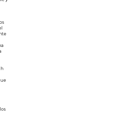
os
el
nte
na
a
gh
que
los