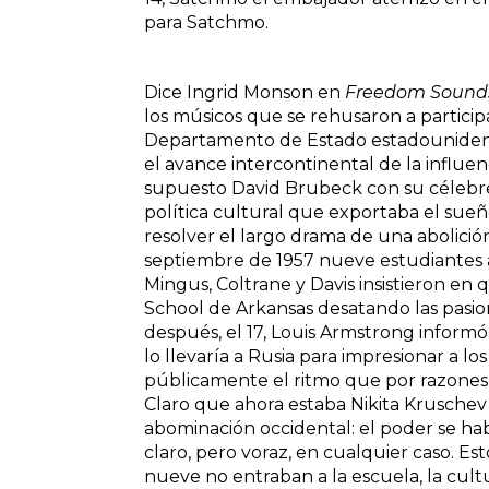
para Satchmo.
Dice Ingrid Monson en
Freedom Sounds: 
los músicos que se rehusaron a participa
Departamento de Estado estadounidens
el avance intercontinental de la influenc
supuesto David Brubeck con su célebre y
política cultural que exportaba el sue
resolver el largo drama de una abolició
septiembre de 1957 nueve estudiantes 
Mingus, Coltrane y Davis insistieron en q
School de Arkansas desatando las pasio
después, el 17, Louis Armstrong inform
lo llevaría a Rusia para impresionar a lo
públicamente el ritmo que por razones d
Claro que ahora estaba Nikita Kruschev 
abominación occidental: el poder se hab
claro, pero voraz, en cualquier caso. E
nueve no entraban a la escuela, la cult