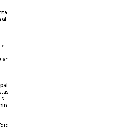
nta
 al
os,
o
aían
ipal
stas
si
hín
Toro