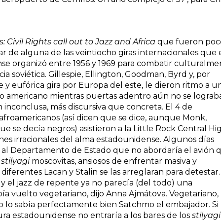
Civil Rights call out to Jazz and Africa
que fueron poc
r de alguna de las veintiocho giras internacionales que 
e organizó entre 1956 y 1969 para combatir culturalme
ia soviética. Gillespie, Ellington, Goodman, Byrd y, por
 eufórica gira por Europa del este, le dieron ritmo a u
ño americano mientras puertas adentro aún no se lograb
n inconclusa, más discursiva que concreta. El 4 de
afroamericanos (así dicen que se dice, aunque Monk,
ue se decía negros) asistieron a la Little Rock Central Hi
nes irracionales del alma estadounidense. Algunos días
ó al Departamento de Estado que no abordaría el avión 
s
stilyagi
moscovitas, ansiosos de enfrentar masiva y
iferentes Lacan y Stalin se las arreglaran para detestar.
y el jazz de repente ya no parecía (del todo) una
ía vuelto vegetariano, dijo Anna Ajmátova. Vegetariano,
sto lo sabía perfectamente bien Satchmo el embajador. Si 
ura estadounidense no entraría a los bares de los
stilyagi