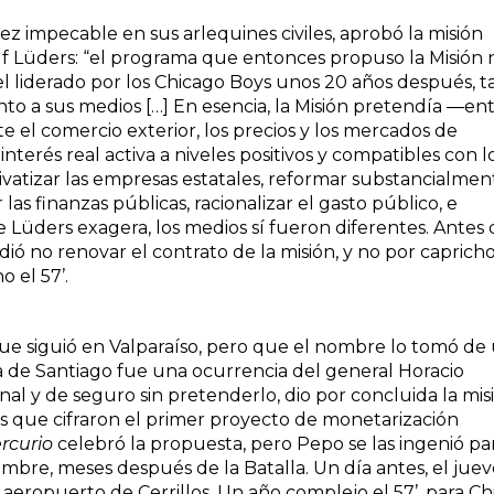
ez impecable en sus arlequines civiles, aprobó la misión
olf Lüders: “el programa que entonces propuso la Misión 
el liderado por los Chicago Boys unos 20 años después, t
to a sus medios […] En esencia, la Misión pretendía ―en
e el comercio exterior, los precios y los mercados de
interés real activa a niveles positivos y compatibles con l
privatizar las empresas estatales, reformar substancialmen
 las finanzas públicas, racionalizar el gasto público, e
e Lüders exagera, los medios sí fueron diferentes. Antes
ó no renovar el contrato de la misión, y no por capricho
o el 57’.
 siguió en Valparaíso, pero que el nombre lo tomó de
lla de Santiago fue una ocurrencia del general Horacio
 y de seguro sin pretenderlo, dio por concluida la mis
s que cifraron el primer proyecto de monetarización
rcurio
celebró la propuesta, pero Pepo se las ingenió pa
embre, meses después de la Batalla. Un día antes, el juev
aeropuerto de Cerrillos. Un año complejo el 57’, para Chi