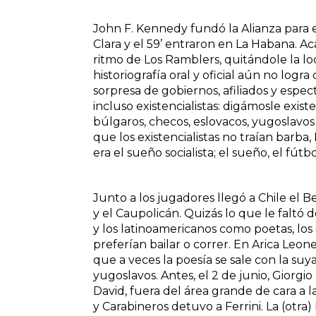
John F. Kennedy fundó la Alianza para 
Clara y el 59’ entraron en La Habana. A
ritmo de Los Ramblers, quitándole la lo
historiografía oral y oficial aún no logra
sorpresa de gobiernos, afiliados y espec
incluso existencialistas: digámosle exis
búlgaros, checos, eslovacos, yugoslavos y
que los existencialistas no traían barba,
era el sueño socialista; el sueño, el fútbol
Junto a los jugadores llegó a Chile el 
y el Caupolicán. Quizás lo que le faltó 
y los latinoamericanos como poetas, los s
preferían bailar o correr. En Arica Leo
que a veces la poesía se sale con la suya.
yugoslavos. Antes, el 2 de junio, Giorgi
David, fuera del área grande de cara a 
y Carabineros detuvo a Ferrini. La (otra)