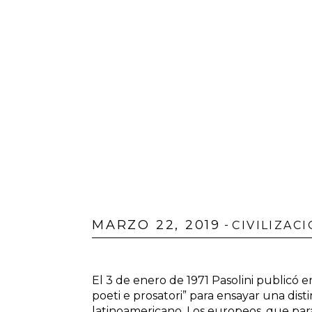
MARZO 22, 2019
-
CIVILIZAC
El 3 de enero de 1971 Pasolini publicó 
poeti e prosatori” para ensayar una dist
latinoamericano. Los europeos, que para 