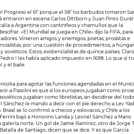
el Progreso el 61’ porque el 58’ los barbudos tomaron Sa
cá entraron en escena Carlos Dittborn y Juan Pinto Durán
calía a Argentina con cantinfleos y chamullos que la
 descifrar. «El Mundial se juega en Chile» dijo la FIFA, para
tadores. Vinieron amigos y enemigos, poetas, prosistas e
tencialistas, por una cuestión de procedimientos, a húngar
 soviéticos. Estos, existencialistas de quince países. Clar
 Pedro I les había aplicado impuesto en 1698. Lo que sí tr
 y el baile.
Beriozka para agotar las funciones agendadas en el Munic
decir a Pasolini es que si los europeos jugaban como prosi
oviéticos jugaban como libretistas, sin decidirse del todo 
nel Sánchez le mando a decir con el pie derecho a Lev Yas
 Brasil se lo confirmó a checos y eslovacos, y Chile a los
o Ferrini bajó a Honorino Landa y Leonel Sánchez a Mario
la galería norte. Un gol de Jaime Ramírez, otro de Jorge 
 Batalla de Santiago, dicen que se dice. Y es que García