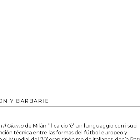
ION Y BARBARIE
en
Il Giorno
de Milán “Il calcio ‘è’ un lunguaggio con i suoi
inción técnica entre las formas del fútbol europeo y
el Mundial del 70’ eran sinónimo de italianos, decía Pasol