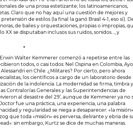
ionales de una prosa estetizante; los latinoamericanos,
etas. Claro que no hay aquí una cuestión de mejores y
retensión de estilos (la final la ganó Brasil 4-1, eso sí). D
onoras, de bailes y orquestaciones, propias o impropias, q
glo XX se disputaban inclusos sus ruidos, sonidos…, y
*
 Erwin Walter Kemmerer comenzó a repetirse entre las
cibieron todos, o casi todos: Nel Ospina en Colombia, Ayo
Alessandri en Chile. ¿Militares? Por cierto, pero ahora
ecialistas, los científicos a cargo de un laboratorio desde
rización de la indolencia. La modernidad se firma, timbra 
 las Contralorías Generales y las Superintendencias de
ivieron al desastre del 29’, aunque de Kemmerer ya no 
Doctor
fue una práctica, una experiencia, una palabra
cidad y regularidad se niega a desaparecer: «la misión»
g que toda «misión» es perversa, delirante y ebria de s
 dead»: sin embargo, Kurtz se dice de muchas maneras.