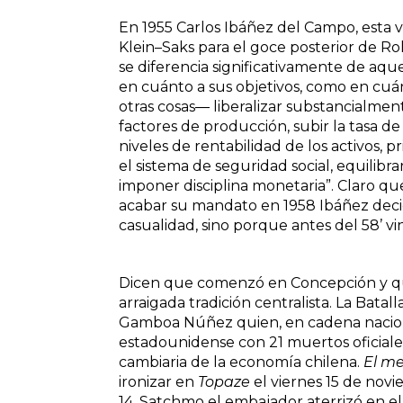
En 1955 Carlos Ibáñez del Campo, esta v
Klein–Saks para el goce posterior de R
se diferencia significativamente de aqu
en cuánto a sus objetivos, como en cuán
otras cosas― liberalizar substancialment
factores de producción, subir la tasa de 
niveles de rentabilidad de los activos, 
el sistema de seguridad social, equilibrar
imponer disciplina monetaria”. Claro qu
acabar su mandato en 1958 Ibáñez decidi
casualidad, sino porque antes del 58’ vin
Dicen que comenzó en Concepción y que
arraigada tradición centralista. La Bata
Gamboa Núñez quien, en cadena nacional
estadounidense con 21 muertos oficiale
cambiaria de la economía chilena.
El me
ironizar en
Topaze
el viernes 15 de novi
14, Satchmo el embajador aterrizó en el 