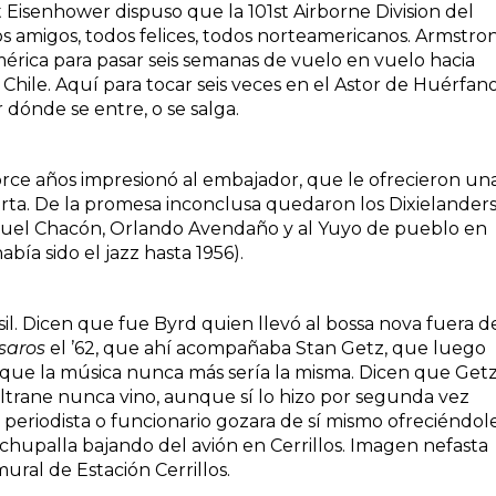
Eisenhower dispuso que la 101st Airborne Division del
dos amigos, todos felices, todos norteamericanos. Armstro
érica para pasar seis semanas de vuelo en vuelo hacia
Chile. Aquí para tocar seis veces en el Astor de Huérfan
dónde se entre, o se salga.
orce años impresionó al embajador, que le ofrecieron un
rta. De la promesa inconclusa quedaron los Dixielander
anuel Chacón, Orlando Avendaño y al Yuyo de pueblo en
ía sido el jazz hasta 1956).
asil. Dicen que fue Byrd quien llevó al bossa nova fuera d
saros
el ’62, que ahí acompañaba Stan Getz, que luego
, que la música nunca más sería la misma. Dicen que Get
trane nunca vino, aunque sí lo hizo por segunda vez
periodista o funcionario gozara de sí mismo ofreciéndol
chupalla bajando del avión en Cerrillos. Imagen nefasta
ural de Estación Cerrillos.