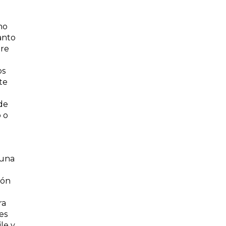
no
anto
tre
os
te
 de
 o
 una
ión
ra
es
le y