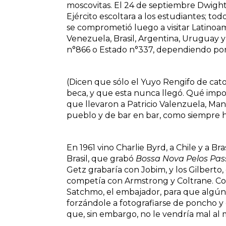
moscovitas. El 24 de septiembre Dwight 
Ejército escoltara a los estudiantes; to
se comprometió luego a visitar Latinoam
Venezuela, Brasil, Argentina, Uruguay y 
n°866 o Estado n°337, dependiendo por 
(Dicen que sólo el Yuyo Rengifo de cat
beca, y que esta nunca llegó. Qué impo
que llevaron a Patricio Valenzuela, M
pueblo y de bar en bar, como siempre hab
En 1961 vino Charlie Byrd, a Chile y a Br
Brasil, que grabó
Bossa Nova Pelos Pas
Getz grabaría con Jobim, y los Gilberto
competía con Armstrong y Coltrane. Col
Satchmo, el embajador, para que algún 
forzándole a fotografiarse de poncho y 
que, sin embargo, no le vendría mal al m