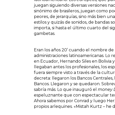
juegan siguiendo diversas versiones nac
sinónimo de brasileros, juegan como po
peores, de jerarquías, sino más bien una p
estilos y quizás de sonidos, de bandas s
importa, si hasta el último cuarto del si
gambetas.
Eran los años 20’ cuando el nombre de
administraciones latinoamericanas. Lo re
en Ecuador, Hernando Siles en Bolivia y 
llegaban antes los profesionales, los esp
fuera siempre visto a través de la cultu
decreta: llegaron los Bancos Centrales,
Bancos. Llegaron y se quedaron. Sobrev
sabría más. Lo que inauguró el
money 
espeluznante que con espectacular tena
Ahora sabemos por Conrad y luego Herzo
propios arlequines. «Mistah Kurtz – he