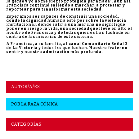
la gente y yo no me siento protegida para nada”. Aún así,
Francisca continuó saliendo a marchar, a protestar y
reportear para transformar esta sociedad.
Esperamos ser capaces de construir una sociedad,
donde la dignidad humana esté por sobre la violencia
institucional, donde salir a una marcha no signifique
poner en riesgo la vida, una sociedad que lleve en alto el
nombre de Francisca y de todxs quienes han luchado en
contra de las miserias de este sistema.
A Francisca, a su familia, al canal Comunitario Señal 3
de La Victoria y todxs lxs que luchan. Nuestro fraterno
sentir y nuestra admiración más profunda.
AUTOR/A/ES
POR
LA RAZA CÓMICA
CATEGORÍAS