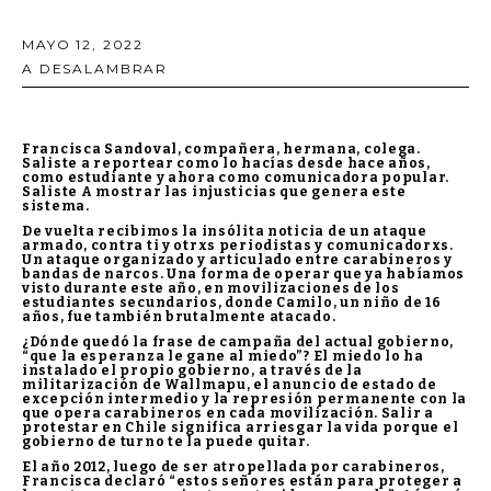
MAYO 12, 2022
A DESALAMBRAR
Francisca Sandoval, compañera, hermana, colega.
Saliste a reportear como lo hacías desde hace años,
como estudiante y ahora como comunicadora popular.
Saliste A mostrar las injusticias que genera este
sistema.
De vuelta recibimos la insólita noticia de un ataque
armado, contra ti y otrxs periodistas y comunicadorxs.
Un ataque organizado y articulado entre carabineros y
bandas de narcos. Una forma de operar que ya habíamos
visto durante este año, en movilizaciones de los
estudiantes secundarios, donde Camilo, un niño de 16
años, fue también brutalmente atacado.
¿Dónde quedó la frase de campaña del actual gobierno,
“que la esperanza le gane al miedo”? El miedo lo ha
instalado el propio gobierno, a través de la
militarización de Wallmapu, el anuncio de estado de
excepción intermedio y la represión permanente con la
que opera carabineros en cada movilización. Salir a
protestar en Chile significa arriesgar la vida porque el
gobierno de turno te la puede quitar.
El año 2012, luego de ser atropellada por carabineros,
Francisca declaró “estos señores están para proteger a