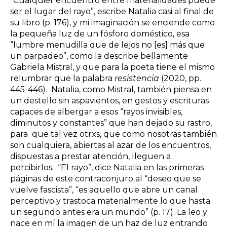
“Cualquier encuentro entre materialidades puede
ser el lugar del rayo”, escribe Natalia casi al final de
su libro (p. 176), y mi imaginación se enciende como
la pequeña luz de un fósforo doméstico, esa
“lumbre menudilla que de lejos no [es] más que
un parpadeo”, como la describe bellamente
Gabriela Mistral, y que para la poeta tiene el mismo
relumbrar que la palabra
resistencia
(2020, pp.
445-446). Natalia, como Mistral, también piensa en
un destello sin aspavientos, en gestos y escrituras
capaces de albergar a esos “rayos invisibles,
diminutos y constantes” que han dejado su rastro,
para que tal vez otrxs, que como nosotras también
son cualquiera, abiertas al azar de los encuentros,
dispuestas a prestar atención, lleguen a
percibirlos
.
“El rayo”, dice Natalia en las primeras
páginas de este contraconjuro al “deseo que se
vuelve fascista”, “es aquello que abre un canal
perceptivo y trastoca materialmente lo que hasta
un segundo antes era un mundo” (p. 17). La leo y
nace en mí la imagen de un haz de luz entrando