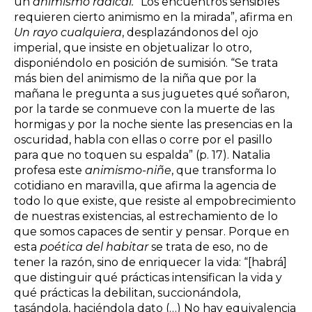
un
animismo radical. “
Los encuentros sensibles
requieren cierto animismo en la mirada”, afirma en
Un rayo cualquiera
, desplazándonos del ojo
imperial, que insiste en objetualizar lo otro,
disponiéndolo en posición de sumisión. “Se trata
más bien del animismo de la niña que por la
mañana le pregunta a sus juguetes qué soñaron,
por la tarde se conmueve con la muerte de las
hormigas y por la noche siente las presencias en la
oscuridad, habla con ellas o corre por el pasillo
para que no toquen su espalda” (p. 17). Natalia
profesa este
animismo-niñe
, que transforma lo
cotidiano en maravilla, que afirma la agencia de
todo lo que existe, que resiste al empobrecimiento
de nuestras existencias, al estrechamiento de lo
que somos capaces de sentir y pensar. Porque en
esta
poética del habitar
se trata de eso, no de
tener la razón, sino de enriquecer la vida: “[habrá]
que distinguir qué prácticas intensifican la vida y
qué prácticas la debilitan, succionándola,
tasándola, haciéndola dato (…) No hay equivalencia