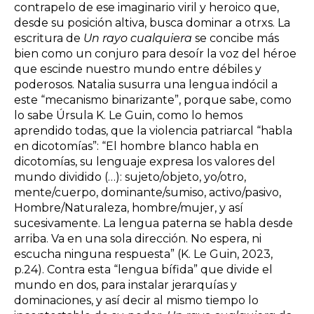
contrapelo de ese imaginario viril y heroico que,
desde su posición altiva, busca dominar a otrxs. La
escritura de
Un rayo cualquiera
se concibe más
bien como un conjuro para desoír la voz del héroe
que escinde nuestro mundo entre débiles y
poderosos. Natalia susurra una lengua indócil a
este “mecanismo binarizante”, porque sabe, como
lo sabe Úrsula K. Le Guin, como lo hemos
aprendido todas, que la violencia patriarcal “habla
en dicotomías”: “El hombre blanco habla en
dicotomías, su lenguaje expresa los valores del
mundo dividido (…): sujeto/objeto, yo/otro,
mente/cuerpo, dominante/sumiso, activo/pasivo,
Hombre/Naturaleza, hombre/mujer, y así
sucesivamente. La lengua paterna se habla desde
arriba. Va en una sola dirección. No espera, ni
escucha ninguna respuesta” (K. Le Guin, 2023,
p.24). Contra esta “lengua bífida” que divide el
mundo en dos, para instalar jerarquías y
dominaciones, y así decir al mismo tiempo lo