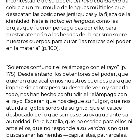
incontestable de su poder,
Un rayo cualquiera
da
cobijo a un murmullo de lenguas múltiples que
desacatan las posiciones jerárquicas y la fijeza de la
identidad. Natalia
habla en lenguas,
como las
brujas que fueron perseguidas por ello,
para
prestar atención a las heridas del binarismo sobre
nuestros cuerpos, para curar “las marcas del poder
en la materia” (p. 100).
“Solemos confundir el relámpago con el rayo” (p.
175). Desde antaño, los detentores del poder, que
quieren que acallemos nuestros cuerpos para que
impere sin contrapeso su deseo de verlo y saberlo
todo, nos han hecho confundir el relámpago con
el rayo. Esperan que nos ciegue su fulgor, que nos
aturda el golpe sordo de su grito, que el cauce
desbocado de lo que somos se subyugue ante su
autoridad. Pero Natalia, que no escribe para ellos ni
ante ellos, que no responde a
su
verdad
, sino que
busca sanar las heridas —capitalistas, patriarcales,