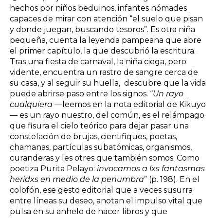
hechos por niños beduinos, infantes nómades
capaces de mirar con atención “el suelo que pisan
y donde juegan, buscando tesoros”. Es otra niña
pequeña, cuenta la leyenda pampeana que abre
el primer capítulo, la que descubrió la escritura.
Tras una fiesta de carnaval, la niña ciega, pero
vidente, encuentra un rastro de sangre cerca de
su casa, y al seguir su huella, descubre que la vida
puede abrirse paso entre los signos. “
Un rayo
cualquiera
—leemos en la nota editorial de Kikuyo
— es un rayo nuestro, del común, es el relámpago
que fisura el cielo teórico para dejar pasar una
constelación de brujas, cientifiques, poetas,
chamanas, partículas subatómicas, organismos,
curanderas y les otres que también somos. Como
poetiza Purita Pelayo:
invocamos a lxs fantasmas
heridxs en medio de la penumbra
” (p. 198). En el
colofón, ese gesto editorial que a veces susurra
entre líneas su deseo, anotan el impulso vital que
pulsa en su anhelo de hacer libros y que