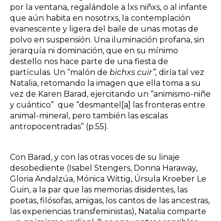
por la ventana, regalándole a lxs niñxs, o al infante
que aún habita en nosotrxs, la contemplación
evanescente y ligera del baile de unas motas de
polvo en suspensión. Una iluminación profana, sin
jerarquía ni dominación, que en su mínimo
destello nos hace parte de una fiesta de
partículas. Un “malón de
bichxs cuir”,
diría tal vez
Natalia, retomando la imagen que ella toma a su
vez de Karen Barad, ejercitando un “animismo-niñe
y cuántico”
que “desmantel[a] las fronteras entre
animal-mineral, pero también las escalas
antropocentradas” (p.55).
Con Barad, y con las otras voces de su linaje
desobediente (Isabel Stengers, Donna Haraway,
Gloria Andalzúa, Mónica Wittig, Úrsula Kroeber Le
Guin, a la par que las memorias disidentes, las
poetas, filósofas, amigas, los cantos de las ancestras,
las experiencias transfeministas), Natalia comparte