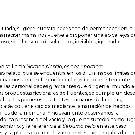
la Ilíada, sugiere nuestra necesidad de permanecer en la
arración misma nos vuelve a proponer una épica lejos d
oso, sino los seres desplazados, invisibles, ignorados.
ón se llama
Nomen Nescio
, es decir
nombre
so relato, que se encuentra en los difuminados límites d
rvamos una preferencia por las vidas aparentemente
ellas personalidades gravitantes que dirigen el mundo e
las propuestas ficcionales de Fuentes, se cumple un des
l de los primeros habitantes humanos de la Tierra,
lo atávico tiene cabida mediante la narración de hechos
ntanos de la memoria. Y nuevamente observamos la
radójica presencia del vacío y lo que no sucedió como lug
sombrío, y la referencia al
Séptimo sello
en este caso
s y la plagas que nos llevan a límites existenciales dond