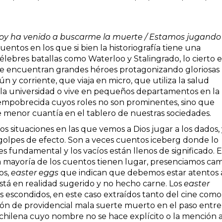
oy ha venido a buscarme la muerte / Estamos jugando
cuentos en los que si bien la historiografía tiene una
élebres batallas como Waterloo y Stalingrado, lo cierto e
 se encuentran grandes héroes protagonizando gloriosas
n y corriente, que viaja en micro, que utiliza la salud
 la universidad o vive en pequeños departamentos en la
a empobrecida cuyos roles no son prominentes, sino que
enor cuantía en el tablero de nuestras sociedades.
 situaciones en las que vemos a Dios jugar a los dados, 
golpes de efecto. Son a veces cuentos iceberg donde lo
 es fundamental y los vacíos están llenos de significado. 
a mayoría de los cuentos tienen lugar, presenciamos ca
os,
easter eggs
que indican que debemos estar atentos 
está en realidad sugerido y no hecho carne. Los
easter
 escondidos, en este caso extraídos tanto del cine como
peón de providencial mala suerte muerto en el paso entre
 chilena cuyo nombre no se hace explícito o la mención 