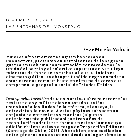
DICIEMBRE 06, 2016
LAS ENTRAÑAS DEL MONSTRUO
María Yaksic
/ por
Mujeres afroamericanas agitan banderas en
Connecticut, protestas en Detroit antes de la segunda
guerra en Irak, una concentración convocada por la
Unión del Barrio y el colectivo zapatista en San Diego
mientras de fondo se escucha Calle 13. El inicio es
cinematográfico. Un abrupto fundido negro encadena
estas escenas como un hiato en el mapa de voces que
componen la geografía social de Estados Unidos.
Insurgencias invisibles
de Luis Martín–Cabrera recorre las
resistencias y militancias en Estados Unidos
transitando los lindes de la crónica, el ensayo, la
entrevista y la novela. A estas páginas subyacen un
conjunto de entrevistas y crónicas (algunas
anteriormente publicadas) que tras años de
recopilación adquieren forma en este volumen cuya
edición chilena estuvo a cargo de Proyección Editores
(Santiago de Chile, 2016). Ahora bien, esta oscilación
entre géneros no se sostiene desde un lugar cómodo ni