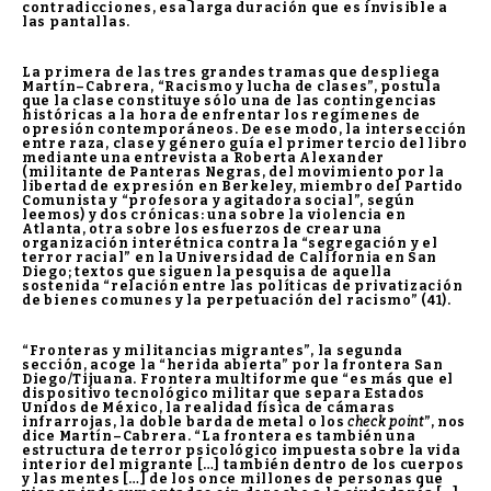
contradicciones, esa larga duración que es invisible a
las pantallas.
La primera de las tres grandes tramas que despliega
Martín–Cabrera, “Racismo y lucha de clases”, postula
que la clase constituye sólo una de las contingencias
históricas a la hora de enfrentar los regímenes de
opresión contemporáneos. De ese modo, la intersección
entre raza, clase y género guía el primer tercio del libro
mediante una entrevista a Roberta Alexander
(militante de Panteras Negras, del movimiento por la
libertad de expresión en Berkeley, miembro del Partido
Comunista y “profesora y agitadora social”, según
leemos) y dos crónicas: una sobre la violencia en
Atlanta, otra sobre los esfuerzos de crear una
organización interétnica contra la “segregación y el
terror racial” en la Universidad de California en San
Diego; textos que siguen la pesquisa de aquella
sostenida “relación entre las políticas de privatización
de bienes comunes y la perpetuación del racismo” (41).
“Fronteras y militancias migrantes”, la segunda
sección, acoge la “herida abierta” por la frontera San
Diego/Tijuana. Frontera multiforme que “es más que el
dispositivo tecnológico militar que separa Estados
Unidos de México, la realidad física de cámaras
infrarrojas, la doble barda de metal o los
check point
”, nos
dice Martín–Cabrera. “La frontera es también una
estructura de terror psicológico impuesta sobre la vida
interior del migrante […] también dentro de los cuerpos
y las mentes […] de los once millones de personas que