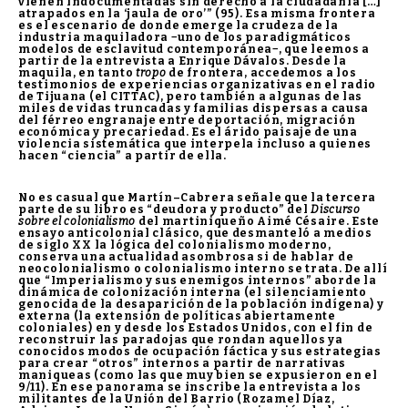
vienen indocumentadas sin derecho a la ciudadanía […]
atrapados en la ‘jaula de oro’” (95). Esa misma frontera
es el escenario de donde emerge la crudeza de la
industria maquiladora −uno de los paradigmáticos
modelos de esclavitud contemporánea−, que leemos a
partir de la entrevista a Enrique Dávalos. Desde la
maquila, en tanto
tropo
de frontera, accedemos a los
testimonios de experiencias organizativas en el radio
de Tijuana (el CITTAC), pero también a algunas de las
miles de vidas truncadas y familias dispersas a causa
del férreo engranaje entre deportación, migración
económica y precariedad. Es el árido paisaje de una
violencia sistemática que interpela incluso a quienes
hacen “ciencia” a partir de ella.
No es casual que Martín–Cabrera señale que la tercera
parte de su libro es “deudora y producto” del
Discurso
sobre el colonialismo
del martiniqueño Aimé Césaire. Este
ensayo anticolonial clásico, que desmanteló a medios
de siglo XX la lógica del colonialismo moderno,
conserva una actualidad asombrosa si de hablar de
neocolonialismo o colonialismo interno se trata. De allí
que “Imperialismo y sus enemigos internos” aborde la
dinámica de colonización interna (el silenciamiento
genocida de la desaparición de la población indígena) y
externa (la extensión de políticas abiertamente
coloniales) en y desde los Estados Unidos, con el fin de
reconstruir las paradojas que rondan aquellos ya
conocidos modos de ocupación fáctica y sus estrategias
para crear “otros” internos a partir de narrativas
maniqueas (como las que muy bien se expusieron en el
9/11). En ese panorama se inscribe la entrevista a los
militantes de la Unión del Barrio (Rozamel Díaz,