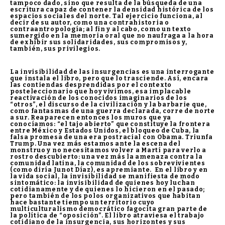
tampoco dado, sino que resulta de la búsqueda de una
escritura capaz de contener la densidad histórica de los
espacios sociales del norte. Tal ejercicio funciona, al
decir de su autor, como una contrahistoria o
contraantropología; al fin y al cabo, como un texto
sumergido en la memoria oral que no naufraga a la hora
de exhibir sus solidaridades, sus compromisos y,
también, sus privilegios.
La invisibilidad de las insurgencias es una interrogante
que instala el libro, pero que lo trasciende. Así, encara
las contiendas desprendidas por el contexto
posteleccionario que hoy vivimos, esa implacable
reactivación de los conocidos imaginarios de los
“otros”, el discurso de la civilización y la barbarie que,
como fantasmas de una guerra declarada, corre de norte
a sur. Reaparecen entonces los muros que ya
conocíamos: “el tajo abierto” que constituye la frontera
entre México y Estados Unidos, el bloqueo de Cuba, la
falsa promesa de una era postracial con Obama. Triunfa
Trump. Una vez más estamos ante la escena del
monstruo y no necesitamos volver a Martí para verlo a
rostro descubierto: una vez más la amenaza contra la
comunidad latina, la comunidad de los sobrevivientes
(como diría Junot Díaz), es apremiante. En el libro y en
la vida social, la invisibilidad se manifiesta de modo
sintomático: la invisibilidad de quienes hoy luchan
cotidianamente y de quienes lo hicieron en el pasado;
pero también de los polos organizativos que habitan
hace bastante tiempo un territorio cuyo
multiculturalismo democrático fagocita gran parte de
la política de “oposición”. El libro atraviesa el trabajo
cotidiano de la insurgencia, sus horizontes y sus