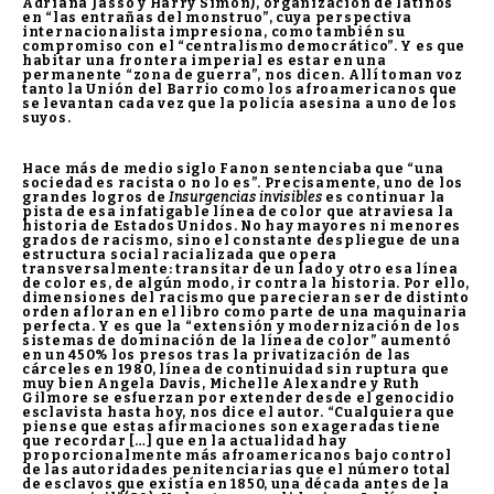
Adriana Jasso y Harry Simón), organización de latinos
en “las entrañas del monstruo”, cuya perspectiva
internacionalista impresiona, como también su
compromiso con el “centralismo democrático”. Y es que
habitar una frontera imperial es estar en una
permanente “zona de guerra”, nos dicen. Allí toman voz
tanto la Unión del Barrio como los afroamericanos que
se levantan cada vez que la policía asesina a uno de los
suyos.
Hace más de medio siglo Fanon sentenciaba que “una
sociedad es racista o no lo es”. Precisamente, uno de los
grandes logros de
Insurgencias invisibles
es continuar la
pista de esa infatigable línea de color que atraviesa la
historia de Estados Unidos. No hay mayores ni menores
grados de racismo, sino el constante despliegue de una
estructura social racializada que opera
transversalmente: transitar de un lado y otro esa línea
de color es, de algún modo, ir contra la historia. Por ello,
dimensiones del racismo que parecieran ser de distinto
orden afloran en el libro como parte de una maquinaria
perfecta. Y es que la “extensión y modernización de los
sistemas de dominación de la línea de color” aumentó
en un 450% los presos tras la privatización de las
cárceles en 1980, línea de continuidad sin ruptura que
muy bien Angela Davis, Michelle Alexandre y Ruth
Gilmore se esfuerzan por extender desde el genocidio
esclavista hasta hoy, nos dice el autor. “Cualquiera que
piense que estas afirmaciones son exageradas tiene
que recordar […] que en la actualidad hay
proporcionalmente más afroamericanos bajo control
de las autoridades penitenciarias que el número total
de esclavos que existía en 1850, una década antes de la