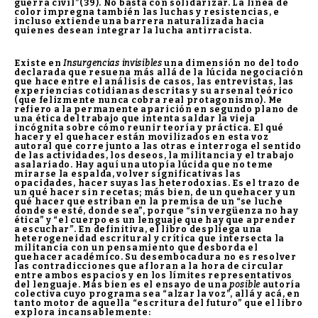
guerra civil”(39). No basta con solidarizar. La línea de
color impregna también las luchas y resistencias, e
incluso extiende una barrera naturalizada hacia
quienes desean integrar la lucha antirracista.
Existe en
Insurgencias invisibles
una dimensión no del todo
declarada que resuena más allá de la lúcida negociación
que hace entre el análisis de casos, las entrevistas, las
experiencias cotidianas descritas y su arsenal teórico
(que felizmente nunca cobra real protagonismo). Me
refiero a la permanente aparición en segundo plano de
una ética del trabajo que intenta saldar la vieja
incógnita sobre cómo reunir teoría y práctica. El qué
hacer y el quehacer están movilizados en esta voz
autoral que corre junto a las otras e interroga el sentido
de las actividades, los deseos, la militancia y el trabajo
asalariado. Hay aquí una utopía lúcida que no teme
mirarse la espalda, volver significativas las
opacidades, hacer suyas las heterodoxias. Es el trazo de
un qué hacer sin recetas; más bien, de un quehacer y un
qué hacer que estriban en la premisa de un “se luche
donde se esté, donde sea”, porque “sin vergüenza no hay
ética” y “el cuerpo es un lenguaje que hay que aprender
a escuchar”. En definitiva, el libro despliega una
heterogeneidad escritural y crítica que intersecta la
militancia con un pensamiento que desborda el
quehacer académico. Su desembocadura no es resolver
las contradicciones que afloran a la hora de circular
entre ambos espacios y en los límites representativos
del lenguaje. Más bien es el ensayo de una
posible
autoría
colectiva cuyo programa sea “alzar la voz”, allá y acá, en
tanto motor de aquella “escritura del futuro” que el libro
explora incansablemente: