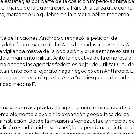
strategias por parte de la coalición imperio-sionista pa
en el marco de la guerra contra Irán. Una tarea que cump
ta, marcando un quiebre en la historia bélica moderna.
nta de fricciones: Anthropic rechazó la petición del
del código madre de la IA, las llamadas líneas rojas. A
a vigilancia masiva de la población y que siempre exista 
e armamento militar. Ante la negativa de la empresa el
a todas las agencias federales dejar de utilizar Claude
tamente con el ejército haga negocios con Anthropic. E
 su parte declaró que la IA era “un riesgo para la caden
ridad nacional”.
una versión adaptada a la agenda neo-imperialista de la
como elemento clave en la expansión geopolítica de las
inistración. Desde la invasión a Venezuela a principios d
alición estadounidense-israelí, la dependencia táctica de