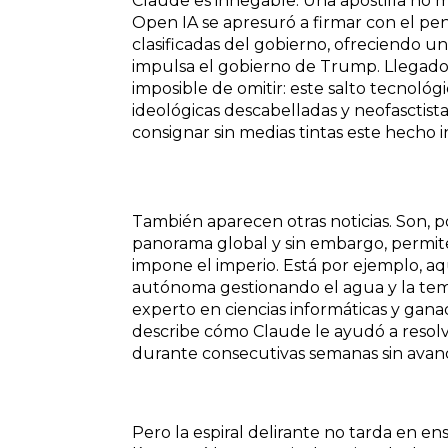
Claude es innegable. Una apostilla no m
Open IA se apresuró a firmar con el p
clasificadas del gobierno, ofreciendo un
impulsa el gobierno de Trump. Llegado a
imposible de omitir: este salto tecnológ
ideológicas descabelladas y neofasctist
consignar sin medias tintas este hecho 
También aparecen otras noticias. Son, 
panorama global y sin embargo, permite
impone el imperio. Está por ejemplo, a
autónoma gestionando el agua y la tem
experto en ciencias informáticas y gana
describe cómo Claude le ayudó a resol
durante consecutivas semanas sin avance
Pero la espiral delirante no tarda en e