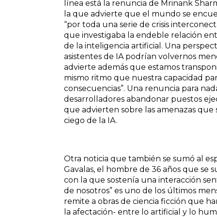
línea está la renuncia de Mrinank Shar
la que advierte que el mundo se encuentr
“por toda una serie de crisis interconec
que investigaba la endeble relación ent
de la inteligencia artificial. Una perspe
asistentes de IA podrían volvernos men
advierte además que estamos transponi
mismo ritmo que nuestra capacidad para
consecuencias”. Una renuncia para nad
desarrolladores abandonar puestos eje
que advierten sobre las amenazas que se
ciego de la IA.
Otra noticia que también se sumó al es
Gavalas, el hombre de 36 años que se s
con la que sostenía una interacción sen
de nosotros” es uno de los últimos mensa
remite a obras de ciencia ficción que h
la afectación- entre lo artificial y lo h