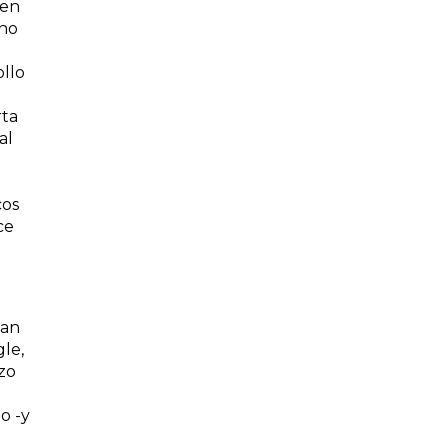
 en
ino
ollo
rta
al
cos
ce
han
le,
nzo
o -y