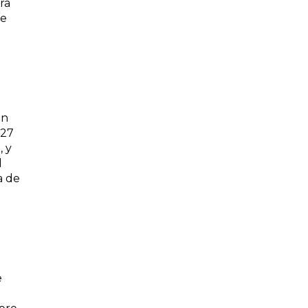
ra
le
un
 27
, y
l
a de
e