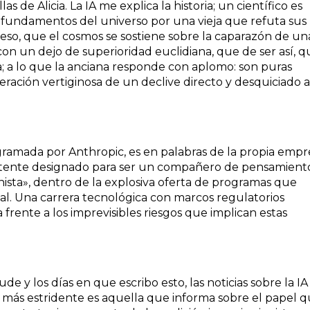
las de Alicia. La IA me explica la historia; un científico es
 fundamentos del universo por una vieja que refuta sus
eso, que el cosmos se sostiene sobre la caparazón de un
con un dejo de superioridad euclidiana, que de ser así, 
a; a lo que la anciana responde con aplomo: son puras
eración vertiginosa de un declive directo y desquiciado a
gramada por Anthropic, es en palabras de la propia empr
stente designado para ser un compañero de pensamiento
ista», dentro de la explosiva oferta de programas que
l. Una carrera tecnológica con marcos regulatorios
 frente a los imprevisibles riesgos que implican estas
e y los días en que escribo esto, las noticias sobre la IA
a más estridente es aquella que informa sobre el papel 