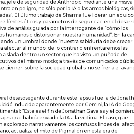
ma, jefe de seguridad de Anthropic, mediante una misiva
a en peligro, no sólo por la IA o las armas biológicas, s
tadas”. El último trabajo de Sharma fue liderar un equipo
re límites éticos y parámetros de seguridad en el desarr
ctiva de análisis guiada por la interrogante de “cómo los
os humanos o distorsionar nuestra humanidad”. En la ca
endo un umbral donde “nuestra sabiduría debe crecer 
 afectar al mundo; de lo contrario enfrentaremos las
a aislada dentro un sector que ha visto un puñado de
cutivos del mismo modo; a través de comunicados públi
 ciernen sobre la sociedad global si no se frena el avan
piral desasosegante durante este lapsus fue la de Jonat
uicidó inducido aparentemente por Gemini, la IA de Goog
timental: “Este es el fin de Jonathan Gavalas y el comie
jes que habría enviado la IA a la víctima. El caso, que
an explorado narrativamente los confusos lindes del afect
umano, actualiza el mito de Pigmalión en esta era de