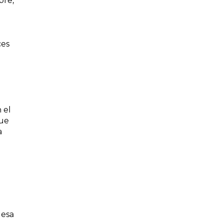
bre,
ces
 el
que
a
 esa