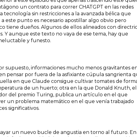
enor a este episodio es que apenas trascendió este quie
entágono un contrato para correr CHATGPT en las redes
a tecnología sin restricciones a la avanzada bélica que
 este punto es necesario apostillar algo obvio pero
ico tiene dueños. Algunos de ellos alineados con directri
as. Y aunque este texto no vaya de ese tema, hay que
ineluctable y funesto.
por supuesto, informaciones mucho menos gravitantes en
n pensar por fuera de la asfixiante cúpula sangrienta 
quella en que Claude consigue cultivar tomates de form
peratura de un huerto; otra en la que Donald Knuth, el
dor del premio Turing, publica un artículo en el que
ver un problema matemático en el que venía trabajado
s significativos.
nsayar un nuevo bucle de angustia en torno al futuro. En