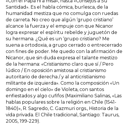
«Con el Papa ni a misa», hasta «Consejos a Su
Santidad». Es el habla cómica, burlesca, de la
humanidad mestiza que no comulga con ruedas
de carreta. No creo que algún ‘grupo cristiano’
alcance la fuerza y el empuje con que Nicanor
logra expresar el espíritu rebelde y juguetón de
su hermana. ¿Qué es un ‘grupo cristiano? Me
suena a ortodoxia, a grupo cerrado o entrecerrado
con fines de poder. Me quedo con la afirmación de
Nicanor, que sin duda expresa el talante mestizo
de la hermana: «Cristianismo claro que sí / Pero
lúdico / En oposición amistosa al cristianismo
autoritario de derecha / y al anticristianismo
militante de izquierda». Como la composición «Un
domingo en el cielo» de Violeta, con santos
enfiestados y algo cufifos (Maximiliano Salinas, «Las
hablas populares sobre la religión en Chile (1541-
1840)», R. Sagredo, C. Gazmuri orgs., Historia de la
vida privada. El Chile tradicional, Santiago: Taurus,
2005, 199-229).