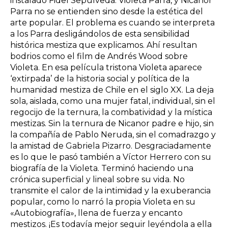
instalado Fidel Sepúlveda. Violeta Parra, y Nicanor
Parra no se entienden sino desde la estética del
arte popular. El problema es cuando se interpreta
a los Parra desligándolos de esta sensibilidad
histórica mestiza que explicamos. Ahí resultan
bodrios como el film de Andrés Wood sobre
Violeta. En esa película tristona Violeta aparece
‘extirpada’ de la historia social y política de la
humanidad mestiza de Chile en el siglo XX. La deja
sola, aislada, como una mujer fatal, individual, sin el
regocijo de la ternura, la combatividad y la mística
mestizas. Sin la ternura de Nicanor padre e hijo, sin
la compañía de Pablo Neruda, sin el comadrazgo y
la amistad de Gabriela Pizarro. Desgraciadamente
es lo que le pasó también a Víctor Herrero con su
biografía de la Violeta. Terminó haciendo una
crónica superficial y lineal sobre su vida. No
transmite el calor de la intimidad y la exuberancia
popular, como lo narró la propia Violeta en su
«Autobiografía», llena de fuerza y encanto
mestizos. ¡Es todavía mejor seguir leyéndola a ella