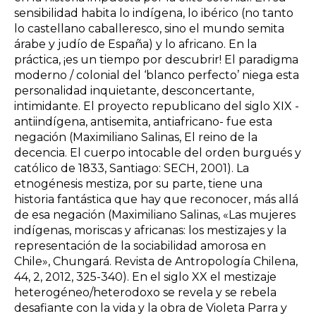
sensibilidad habita lo indígena, lo ibérico (no tanto
lo castellano caballeresco, sino el mundo semita
árabe y judío de España) y lo africano. En la
práctica, ¡es un tiempo por descubrir! El paradigma
moderno / colonial del ‘blanco perfecto’ niega esta
personalidad inquietante, desconcertante,
intimidante. El proyecto republicano del siglo XIX -
antiindígena, antisemita, antiafricano- fue esta
negación (Maximiliano Salinas, El reino de la
decencia. El cuerpo intocable del orden burgués y
católico de 1833, Santiago: SECH, 2001). La
etnogénesis mestiza, por su parte, tiene una
historia fantástica que hay que reconocer, más allá
de esa negación (Maximiliano Salinas, «Las mujeres
indígenas, moriscas y africanas: los mestizajes y la
representación de la sociabilidad amorosa en
Chile», Chungará. Revista de Antropología Chilena,
44, 2, 2012, 325-340). En el siglo XX el mestizaje
heterogéneo/heterodoxo se revela y se rebela
desafiante con la vida y la obra de Violeta Parra y