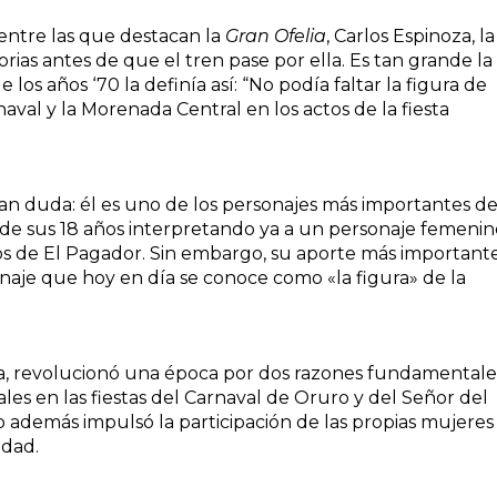
, entre las que destacan la
Gran Ofelia
, Carlos Espinoza, la
orias antes de que el tren pase por ella. Es tan grande la
 los años ‘70 la definía así: “No podía faltar la figura de
arnaval y la Morenada Central en los actos de la fiesta
ejan duda: él es uno de los personajes más importantes de
de sus 18 años interpretando ya a un personaje femenin
itos de El Pagador. Sin embargo, su aporte más important
naje que hoy en día se conoce como «la figura» de la
lia, revolucionó una época por dos razones fundamentale
les en las fiestas del Carnaval de Oruro y del Señor del
o además impulsó la participación de las propias mujeres
idad.