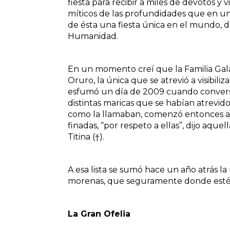
fiesta para recibir a miles de devotos y v
míticos de las profundidades que en un 
de ésta una fiesta única en el mundo, d
Humanidad.
En un momento creí que la Familia Galán
Oruro, la única que se atrevió a visibiliz
esfumó un día de 2009 cuando convers
distintas maricas que se habían atrevid
como la llamaban, comenzó entonces a 
finadas, “por respeto a ellas”, dijo aquell
Titina (†).
A esa lista se sumó hace un año atrás la
morenas, que seguramente donde estén,
La Gran Ofelia