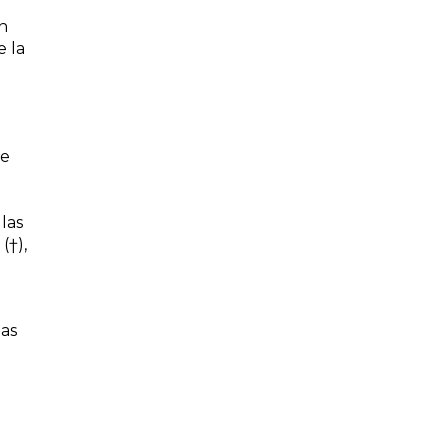
n
e la
se
las
(†),
nas