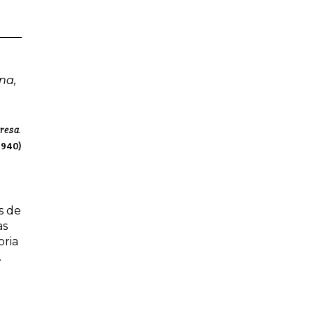
na,
eresa.
940)
s de
as
oria
.