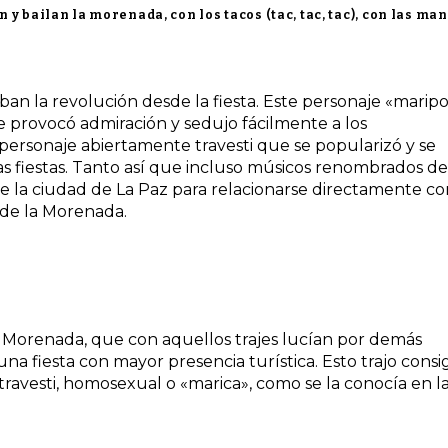
 y bailan la morenada, con los tacos (tac, tac, tac), con las ma
n la revolución desde la fiesta. Este personaje «maripo
 provocó admiración y sedujo fácilmente a los
personaje abiertamente travesti que se popularizó y se
as fiestas. Tanto así que incluso músicos renombrados de
e la ciudad de La Paz para relacionarse directamente co
 de la Morenada.
la Morenada, que con aquellos trajes lucían por demás
una fiesta con mayor presencia turística. Esto trajo consi
n travesti, homosexual o «marica», como se la conocía en l