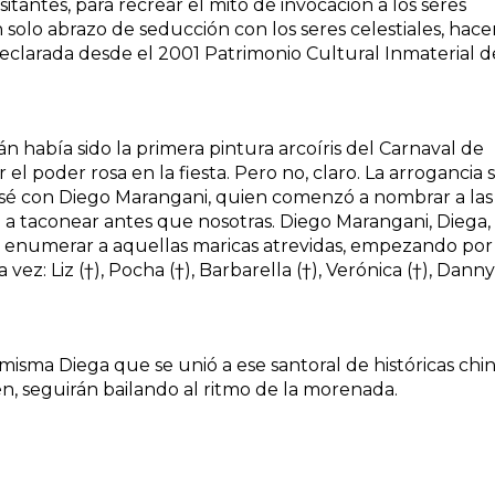
isitantes, para recrear el mito de invocación a los seres
solo abrazo de seducción con los seres celestiales, hace
eclarada desde el 2001 Patrimonio Cultural Inmaterial d
 había sido la primera pintura arcoíris del Carnaval de
ar el poder rosa en la fiesta. Pero no, claro. La arrogancia 
é con Diego Marangani, quien comenzó a nombrar a las
o a taconear antes que nosotras. Diego Marangani, Diega,
enumerar a aquellas maricas atrevidas, empezando por 
a vez: Liz (†), Pocha (†), Barbarella (†), Verónica (†), Danny 
 misma Diega que se unió a ese santoral de históricas chi
 seguirán bailando al ritmo de la morenada.