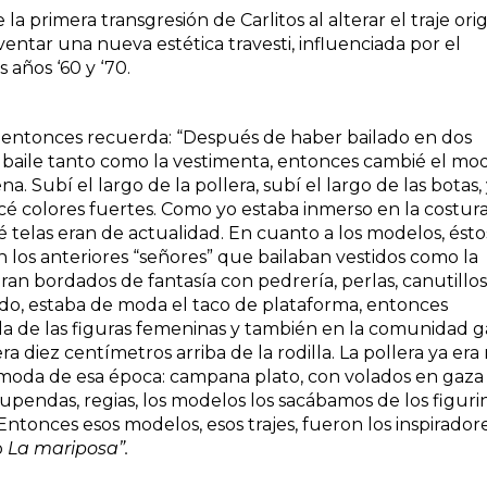
 primera transgresión de Carlitos al alterar el traje orig
nventar una nueva estética travesti, influenciada por el
 años ‘60 y ‘70.
n y entonces recuerda: “Después de haber bailado en dos
 baile tanto como la vestimenta, entonces cambié el mo
a. Subí el largo de la pollera, subí el largo de las botas,
icé colores fuertes. Como yo estaba inmerso en la costura
 telas eran de actualidad. En cuanto a los modelos, ésto
los anteriores “señores” que bailaban vestidos como la
ran bordados de fantasía con pedrería, perlas, canutillos
 lado, estaba de moda el taco de plataforma, entonces
a de las figuras femeninas y también en la comunidad g
a diez centímetros arriba de la rodilla. La pollera ya era
a moda de esa época: campana plato, con volados en gaza
upendas, regias, los modelos los sacábamos de los figuri
 Entonces esos modelos, esos trajes, fueron los inspirador
o
La mariposa”.