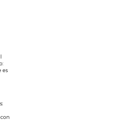
l
o:
e es
s:
 con