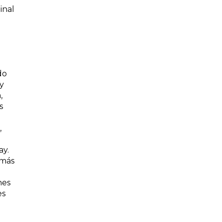
inal
do
 y
,
s
,
ay.
 más
nes
es