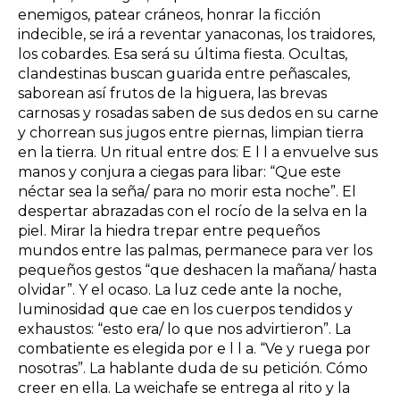
enemigos, patear cráneos, honrar la ficción
indecible, se irá a reventar yanaconas, los traidores,
los cobardes. Esa será su última fiesta. Ocultas,
clandestinas buscan guarida entre peñascales,
saborean así frutos de la higuera, las brevas
carnosas y rosadas saben de sus dedos en su carne
y chorrean sus jugos entre piernas, limpian tierra
en la tierra. Un ritual entre dos: E l l a envuelve sus
manos y conjura a ciegas para libar: “Que este
néctar sea la seña/ para no morir esta noche”. El
despertar abrazadas con el rocío de la selva en la
piel. Mirar la hiedra trepar entre pequeños
mundos entre las palmas, permanece para ver los
pequeños gestos “que deshacen la mañana/ hasta
olvidar”. Y el ocaso. La luz cede ante la noche,
luminosidad que cae en los cuerpos tendidos y
exhaustos: “esto era/ lo que nos advirtieron”. La
combatiente es elegida por e l l a. “Ve y ruega por
nosotras”. La hablante duda de su petición. Cómo
creer en ella. La weichafe se entrega al rito y la