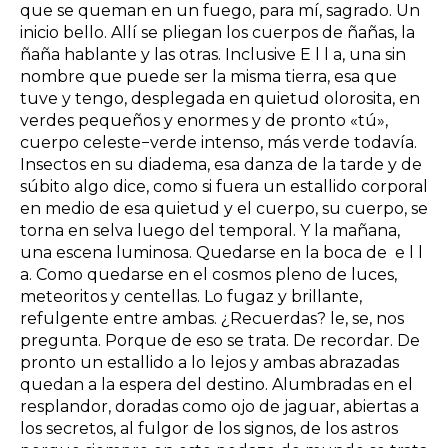
que se queman en un fuego, para mí, sagrado. Un
inicio bello. Allí se pliegan los cuerpos de ñañas, la
ñaña hablante y las otras. Inclusive E l l a, una sin
nombre que puede ser la misma tierra, esa que
tuve y tengo, desplegada en quietud olorosita, en
verdes pequeños y enormes y de pronto «tú»,
cuerpo celeste−verde intenso, más verde todavía.
Insectos en su diadema, esa danza de la tarde y de
súbito algo dice, como si fuera un estallido corporal
en medio de esa quietud y el cuerpo, su cuerpo, se
torna en selva luego del temporal. Y la mañana,
una escena luminosa. Quedarse en la boca de e l l
a. Como quedarse en el cosmos pleno de luces,
meteoritos y centellas. Lo fugaz y brillante,
refulgente entre ambas. ¿Recuerdas? le, se, nos
pregunta. Porque de eso se trata. De recordar. De
pronto un estallido a lo lejos y ambas abrazadas
quedan a la espera del destino. Alumbradas en el
resplandor, doradas como ojo de jaguar, abiertas a
los secretos, al fulgor de los signos, de los astros