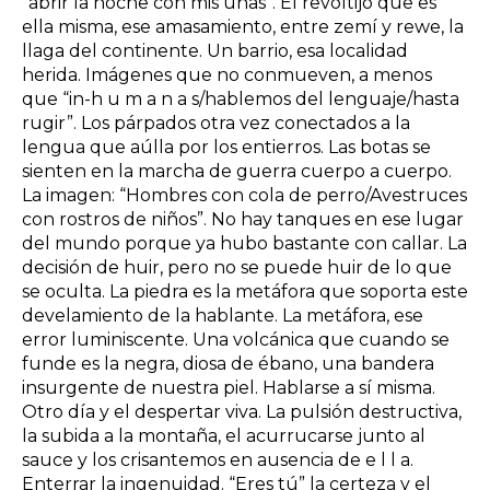
“abrir la noche con mis uñas”. El revoltijo que es
ella misma, ese amasamiento, entre zemí y rewe, la
llaga del continente. Un barrio, esa localidad
herida. Imágenes que no conmueven, a menos
que “in-h u m a n a s/hablemos del lenguaje/hasta
rugir”. Los párpados otra vez conectados a la
lengua que aúlla por los entierros. Las botas se
sienten en la marcha de guerra cuerpo a cuerpo.
La imagen: “Hombres con cola de perro/Avestruces
con rostros de niños”. No hay tanques en ese lugar
del mundo porque ya hubo bastante con callar. La
decisión de huir, pero no se puede huir de lo que
se oculta. La piedra es la metáfora que soporta este
develamiento de la hablante. La metáfora, ese
error luminiscente. Una volcánica que cuando se
funde es la negra, diosa de ébano, una bandera
insurgente de nuestra piel. Hablarse a sí misma.
Otro día y el despertar viva. La pulsión destructiva,
la subida a la montaña, el acurrucarse junto al
sauce y los crisantemos en ausencia de e l l a.
Enterrar la ingenuidad. “Eres tú” la certeza y el