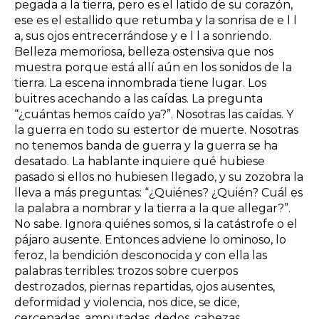
pegada a la tierra, pero es el latido de su corazón,
ese es el estallido que retumba y la sonrisa de e l l
a, sus ojos entrecerrándose y e l l a sonriendo.
Belleza memoriosa, belleza ostensiva que nos
muestra porque está allí aún en los sonidos de la
tierra. La escena innombrada tiene lugar. Los
buitres acechando a las caídas. La pregunta
“¿cuántas hemos caído ya?”. Nosotras las caídas. Y
la guerra en todo su estertor de muerte. Nosotras
no tenemos banda de guerra y la guerra se ha
desatado. La hablante inquiere qué hubiese
pasado si ellos no hubiesen llegado, y su zozobra la
lleva a más preguntas: “¿Quiénes? ¿Quién? Cuál es
la palabra a nombrar y la tierra a la que allegar?”.
No sabe. Ignora quiénes somos, si la catástrofe o el
pájaro ausente. Entonces adviene lo ominoso, lo
feroz, la bendición desconocida y con ella las
palabras terribles: trozos sobre cuerpos
destrozados, piernas repartidas, ojos ausentes,
deformidad y violencia, nos dice, se dice,
cercenadas, amputadas, dedos, cabezas