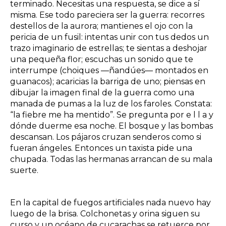
terminado. Necesitas una respuesta, se dice a sí
misma. Ese todo pareciera ser la guerra: recorres
destellos de la aurora; mantienes el ojo con la
pericia de un fusil: intentas unir con tus dedos un
trazo imaginario de estrellas; te sientas a deshojar
una pequeña flor; escuchas un sonido que te
interrumpe (choiques ―ñandúes― montados en
guanacos); acaricias la barriga de uno; piensas en
dibujar la imagen final de la guerra como una
manada de pumas a la luz de los faroles. Constata:
“la fiebre me ha mentido”. Se pregunta por e l l a y
dónde duerme esa noche. El bosque y las bombas
descansan. Los pájaros cruzan senderos como si
fueran ángeles. Entonces un taxista pide una
chupada. Todas las hermanas arrancan de su mala
suerte.
En la capital de fuegos artificiales nada nuevo hay
luego de la brisa. Colchonetas y orina siguen su
curso y un océano de cucarachas se retuerce por