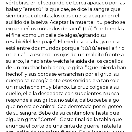
vértebras, en el segundo de Lorca apagado por las
balas y “eres tú” la que cae, se dice la sangre que
siembra suculentas, los ojos que se apagan en el
aullido de la selva. Aceptar la muerte: “tu pecho se
expande/ los músculos decaen”. (Tú) “contemplas
el final/como un baile de algas/agitando su
resabio/del lenguaje”. El miedo se acaba, ya no se
está entre dos mundos porque “tú/tú/ eres l a f r o
n t e r a”. La escena: los ojos de un maldito frente a
su arco, la hablante weichafe asida de los cabellos
de un muchacho blanco, le grita: “¡Qué mierda han
hecho!” y sus poros se ensanchan por el grito, su
cuerpo se recogía ante esos sonidos, era tan solo
un muchacho muy blanco. La cruz colgada a su
cuello, ella la despedaza con sus dientes. Nunca
responde a sus gritos, no sabía, balbuceaba algo
que no era de animal. Cae derrotada por el goteo
de su sangre. Bebe de su cantimplora hasta que
alguien grita: “¡Corte!”. Gesto final de la tabla que
anuncia el corte de una cinta de guerra instala la