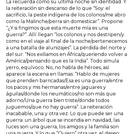
La recuerda como su última noche sin identidad. Y
la reiteración sin descanso de lo que “Soy: el
sacrificio, la peste indígena de los colonos/me abro
como la Malinche/perra sin domesticar”. Propone:
“¿Y si fingimos que esta muerte mía es una
guerra?”. Allí llegan “los colonos y nos destripen/y
como en el viaje al final de la noche/pertenecemos
a una batalla de alunizajes”. La pérdida del norte y
del sur: “Nos exiliamos en África/queriendo volver a
América/pensando que es la India”. Todo simula
yerro, equívoco. No, no habla de héroes, así
aparece la escena en llamas: “Hablo de mujeres
que prenden barricadas/Esa es una guerra/entre
los pacos y mis hermanas/entre jaguares y
águilas/donde los neumáticos/no son más que
adorno/Una guerra bien triste/donde todos
juguemos/que no hay guerra”. La reiteración
inacabable, una y otra vez. Lo que puede ser una
guerra: un árbol que se incendia en navidad, las
luces son una guerra, los amigos y la familia son
una guerra. Y lo que “Quiero” otra vez, el deseo: