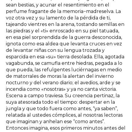
sean bestias, y acunar el resentimiento en el
perfume fragante de la memoria−madreselva. La
voz otra vez y su lamento de la pérdida de ti,
tajeando vientres en la arena, tostando semillas en
las piedras y el «ti» enroscado en su piel tatuada,
en esa piel sorprendida de la guerra desconocida,
ignota como esa aldea que levanta cruces en vez
de levantar niñas con su lengua trozada y
esparcida en esa «su» tierra desolada. Ella, agotada
vagabunda, se camufla entre hiedras, pegada a lo
que pueda, las refulgentes luciérnagas en medio
de matorrales de moras la alertan del invierno
nocturno y del verano diario; el avedios, arde y se
incendia como «nosotras» y ya no canta victoria.
Escena a campo traviesa. Su creencia pertinaz, la
suya atesorada todo el tiempo: despertar en la
jungla y que todo fuera como antes, “ya saben”,
relatada al ustedes cómplices, al nosotras lectoras
que imaginan y anhelan ese “como antes”.
Entonces imagina, esos primeros minutos antes del