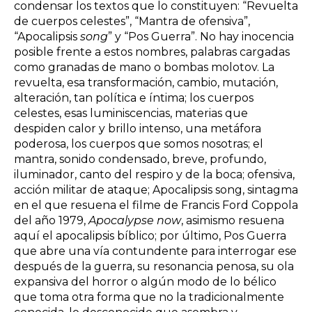
condensar los textos que lo constituyen: “Revuelta
de cuerpos celestes”, “Mantra de ofensiva”,
“Apocalipsis
song
” y “Pos Guerra”. No hay inocencia
posible frente a estos nombres, palabras cargadas
como granadas de mano o bombas molotov. La
revuelta, esa transformación, cambio, mutación,
alteración, tan política e íntima; los cuerpos
celestes, esas luminiscencias, materias que
despiden calor y brillo intenso, una metáfora
poderosa, los cuerpos que somos nosotras; el
mantra, sonido condensado, breve, profundo,
iluminador, canto del respiro y de la boca; ofensiva,
acción militar de ataque; Apocalipsis song, sintagma
en el que resuena el filme de Francis Ford Coppola
del año 1979,
Apocalypse now
, asimismo resuena
aquí el apocalipsis bíblico; por último, Pos Guerra
que abre una vía contundente para interrogar ese
después de la guerra, su resonancia penosa, su ola
expansiva del horror o algún modo de lo bélico
que toma otra forma que no la tradicionalmente