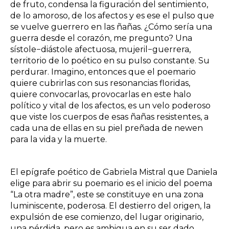
de fruto, condensa la figuración del sentimiento,
de lo amoroso, de los afectos y es ese el pulso que
se vuelve guerrero en las ñañas. ¿Cómo sería una
guerra desde el corazón, me pregunto? Una
sístole−diástole afectuosa, mujeril−guerrera,
territorio de lo poético en su pulso constante. Su
perdurar. Imagino, entonces que el poemario
quiere cubrirlas con sus resonancias floridas,
quiere convocarlas, provocarlas en este halo
político y vital de los afectos, es un velo poderoso
que viste los cuerpos de esas ñañas resistentes, a
cada una de ellas en su piel preñada de newen
para la vida y la muerte.
El epígrafe poético de Gabriela Mistral que Daniela
elige para abrir su poemario es el inicio del poema
“La otra madre”, este se constituye en una zona
luminiscente, poderosa. El destierro del origen, la
expulsión de ese comienzo, del lugar originario,
una pérdida, pero es ambigua en su ser dado.