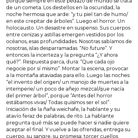
porque siempre en este pedazo de mundo se trata
de un cometa. Los destellos en la oscuridad, la
noche hermosa que arde: “y tu piel tan de humo/
en este crepitar de árboles”. Luego el horror. Un
holocausto. Un desastre en suspenso. Sus cuerpos
entre cenizas y astillas emergen vestidos por los
océanos, esas profundidades. Nosotras sabíamos de
nosotras, islas desparramadas. “
No future
”. Y
entonces la incerteza y la pregunta “¿Y ahora
qué?”. Respuesta parca, dura: “Que cada ojo
negocie por sí mismo”. Montar la escena, provocar
a la montaña ataviadas para ello. Luego las noches:
“el invento del origen/ un manojo de muertes a la
intemperie/ un poco de añejo mezcal/que nacía
del primer árbol”, porque “Antes del horror
estábamos vivas/ Todas quisimos ser el sol”.
Iniciación de la ñaña weichafe, la hablante y su
atavío feraz de palabras, de rito. La hablante
pregunta qué más se puede hacer si nadie quiere
aceptar el final. Y vuelve a las ofrendas, entrega su
cuerpo, su sangre, su promesa: torcer cuellos