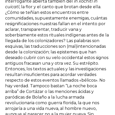
interrogante abierta también del
in xochitl in
cuicatl
, la flor y el canto que brotan desde ella.
¿Cómo se teñían estos encuentros entre
comunidades, supuestamente enemigas, cuántas
resignificaciones nuestras fallan en el intento por
aclarar, transparentar, traducir vana y
soberbiamente estos rituales indígenas antes de la
llegada de los colonizadores? Las palabras son
esquivas, las traducciones son (mal)intencionadas
desde la colonización; las epistemes que han
deseado cubrir con su velo occidental estos signos
antiguos fracasan una y otra vez. Su estrépito.
Entonces, los textos actuales y las investigaciones
resultan insuficientes para acordar verdades
respecto de estos eventos llamados «bélicos». No
hay verdad. Tampoco bastan “La noche boca
arriba” de Cortázar o las menciones ácidas y
paródicas de Bolaño a la lucha armada
revolucionaria como guerra florida, la que nos
arrojaría a una vida nueva, al hombre nuevo,
aunque al parecer no a la mujer nueva. Sin