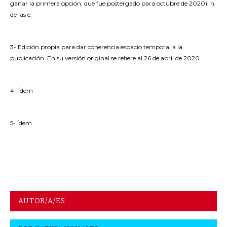
ganar la primera opción, que fue postergado para octubre de 2020). n.
de las e.
3-
Edición propia para dar coherencia espacio temporal a la
publicación. En su versión original se refiere al 26 de abril de 2020.
4- Ídem
5- Ídem
AUTOR/A/ES