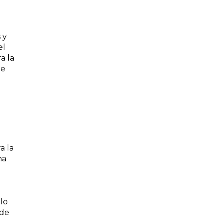
.
 y
el
a la
de
a la
ha
 lo
nde