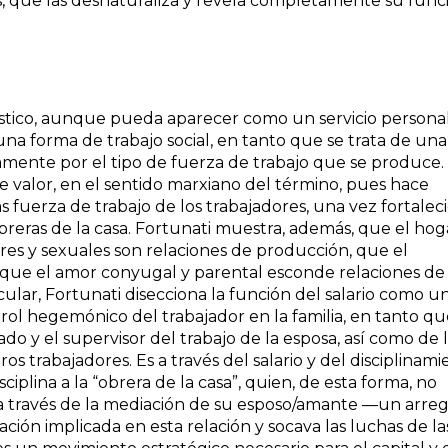
les, que las desnaturaliza y revela completamente su func
stico, aunque pueda aparecer como un servicio personal
 una forma de trabajo social, en tanto que se trata de una
amente por el tipo de fuerza de trabajo que se produce.
 valor, en el sentido marxiano del término, pues hace
ás fuerza de trabajo de los trabajadores, una vez fortalec
obreras de la casa. Fortunati muestra, además, que el hog
iares y sexuales son relaciones de producción, que el
 que el amor conyugal y parental esconde relaciones de
cular, Fortunati disecciona la función del salario como u
 rol hegemónico del trabajador en la familia, en tanto q
do y el supervisor del trabajo de la esposa, así como de 
os trabajadores. Es a través del salario y del disciplinam
ciplina a la “obrera de la casa”, quien, de esta forma, no
o a través de la mediación de su esposo/amante —un arreg
ión implicada en esta relación y socava las luchas de la