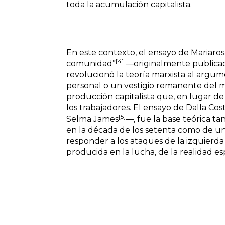
toda la acumulación capitalista.
En este contexto, el ensayo de Mariarosa
[4]
comunidad”
—originalmente publicad
revolucionó la teoría marxista al argume
personal o un vestigio remanente del m
producción capitalista que, en lugar d
los trabajadores. El ensayo de Dalla Cos
[5]
Selma James
—, fue la base teórica ta
en la década de los setenta como de un
responder a los ataques de la izquierd
producida en la lucha, de la realidad esp