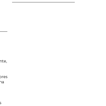
nte,
ores
una
s