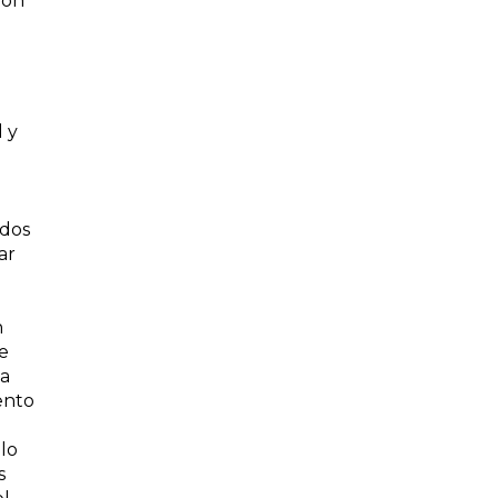
ión
 y
idos
ar
n
ue
la
iento
lo
s