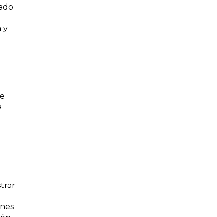
rado
a
a y
de
a
trar
ones