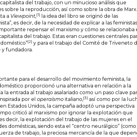
capitalista del trabajo, con un minucioso análisis que
s sobre la reproducción, así como sobre la obra de Marx
[1]
sta a
Viewpoint,
la idea del libro se originó de las
sta”, es decir, de la necesidad de explicar a las feministas
importante repensar el marxismo y cómo se relacionaba 
apitalista del trabajo. Estas eran cuestiones centrales par
[2]
o doméstico”
y para el trabajo del Comité de Triveneto 
 y fundadora.
ante para el desarrollo del movimiento feminista, la
doméstico proporcionó una alternativa en relación a la
 la entrada al trabajo asalariado como un paso clave par
[3]
nspirada por el
operaísmo
italiano,
así como por la luc
mo en Estados Unidos, la campaña adoptó una perspectiva
iempo criticó al marxismo por ignorar la explotación que
es decir, la explotación del trabajo de las mujeres en el
idades domésticas, siendo esta el “centro neurálgico” (como
fuerza de trabajo, la preciosa mercancía de la que depe