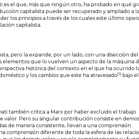
ati es el que, más que ningún otro, ha probado en qué g
roducción capitalista puede ser recuperado y ampliado a l
er los principios a través de los cuales este último oper
ción capitalista.
Costa, pero la expande, por un lado, con una disección del
os elementos que lo vuelven un aspecto de la máquina 
perspectiva histórica del contexto en el que ha ocurrido l
[1]
o doméstico y los cambios que este ha atravesado
bajo el
ati también critica a Marx por haber excluido el trabajo
e valor. Pero su singular contribución consiste en demos
cadas de manera consistente, llevan a una comprensión
una comprensión diferente de toda la esfera de las relaci