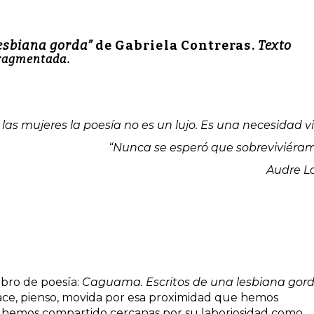
lesbiana gorda”
de Gabriela Contreras.
Texto
Fragmentada.
 las mujeres la poesía no es un lujo. Es una necesidad vit
“Nunca se esperó que sobreviviéram
Audre L
ibro de poesía:
Caguama. Escritos de una lesbiana gor
hace, pienso, movida por esa proximidad que hemos
 hemos compartido cercanas por su laboriosidad como