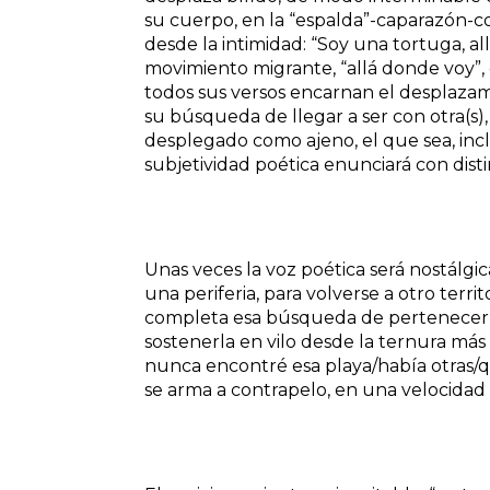
su cuerpo, en la “espalda”-caparazón-co
desde la intimidad: “Soy una tortuga, al
movimiento migrante, “allá donde voy”,
todos sus versos encarnan el desplaza
su búsqueda de llegar a ser con otra(s)
desplegado como ajeno, el que sea, incl
subjetividad poética enunciará con dist
Unas veces la voz poética será nostálgica
una periferia, para volverse a otro terri
completa esa búsqueda de pertenecer p
sostenerla en vilo desde la ternura más 
nunca encontré esa playa/había otras/qu
se arma a contrapelo, en una velocidad