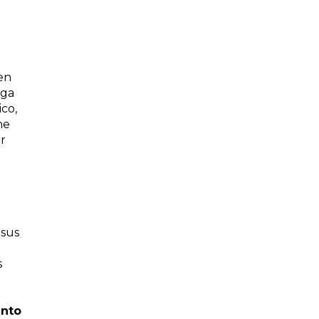
en
uga
ico,
ne
r
 sus
s
ento