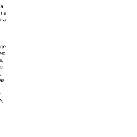
ra
rial
ara
rge
s:
s,
o.
,
ás
r
e,
e
a