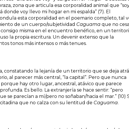
raza, zona que articula esa corporalidad animal que “soy
lá donde voy llevo mi hogar en mi espalda” (7). El
 ondula esta corporalidad en el poemario completo, tal 
miento de un cuerpo/subjetividad
Caguama
que no cesa
, consigo misma en el encuentro benéfico, en un territor
uso la propia escritura. Un devenir extenso que la
intos tonos más intensos o más tenues.
, constatando la lejanía de un territorio que se deja atrá
torio, al parecer más central, “la capital”. Pero que nunca
orque hay otro lugar, ancestral, atávico que parece
profunda. Es bello. La extranjería se hace sentir: “pero
e se parecían a mí/pero no soñaban/hacia el mar.” (10) 
 citadina que no calza con su lentitud de
Caguama
.