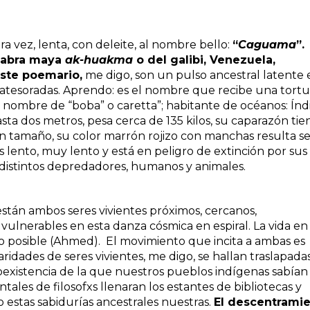
ra vez, lenta, con deleite, al nombre bello:
“
Caguama
”.
alabra maya
ak-huakma
o del galibi, Venezuela,
este poemario,
me digo, son un pulso ancestral latente 
 atesoradas. Aprendo: es el nombre que recibe una tort
l nombre de “boba” o caretta”; habitante de océanos: Índ
sta dos metros, pesa cerca de 135 kilos, su caparazón tie
n tamaño, su color marrón rojizo con manchas resulta se
 lento, muy lento y está en peligro de extinción por sus
 distintos depredadores, humanos y animales.
están ambos seres vivientes próximos, cercanos,
 vulnerables en esta danza cósmica en espiral. La vida en
de lo posible (Ahmed). El movimiento que incita a ambas es
laridades de seres vivientes, me digo, se hallan traslapada
oexistencia de la que nuestros pueblos indígenas sabían
ales de filosofxs llenaran los estantes de bibliotecas y
o estas sabidurías ancestrales nuestras.
El descentrami