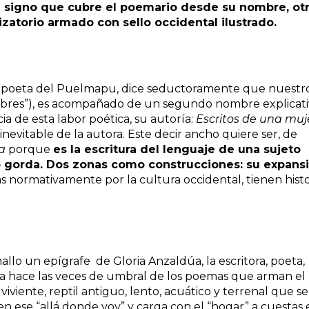
 signo que cubre el poemario desde su nombre, ot
izatorio armado con sello occidental ilustrado.
ef, poeta del Puelmapu, dice seductoramente que nuestr
nombres”), es acompañado de un segundo nombre explicati
ia de esta labor poética, su autoría:
Escritos de una muj
inevitable de la autora. Este decir ancho quiere ser, de
a
porque
es la escritura del lenguaje de una sujeto
 gorda. Dos zonas como construcciones: su expans
s normativamente por la cultura occidental, tienen histo
 hallo un epígrafe de Gloria Anzaldúa, la escritora, poeta,
ita hace las veces de umbral de los poemas que arman el
 viviente, reptil antiguo, lento, acuático y terrenal que se
n ese “allá donde voy” y carga con el “hogar” a cuestas 