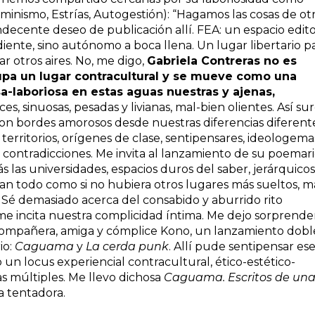
Feminismo, Estrías, Autogestión): “Hagamos las cosas de ot
ndecente deseo de publicación allí. FEA: un espacio edito
ente, sino autónomo a boca llena. Un lugar libertario p
r otros aires. No, me digo,
Gabriela Contreras no es
ocupa un lugar contracultural y se mueve como una
a-laboriosa en estas aguas nuestras y ajenas,
ces, sinuosas, pesadas y livianas, mal-bien olientes. Así su
con bordes amorosos desde nuestras diferencias diferente
 territorios, orígenes de clase, sentipensares, ideologema
 contradicciones. Me invita al lanzamiento de su poemari
 las universidades, espacios duros del saber, jerárquicos
an todo como si no hubiera otros lugares más sueltos, m
. Sé demasiado acerca del consabido y aburrido rito
o me incita nuestra complicidad íntima. Me dejo sorprende
ompañera, amiga y cómplice Kono, un lanzamiento dobl
io:
Caguama
y
La cerda punk
. Allí pude sentipensar es
un locus experiencial contracultural, ético-estético-
mas múltiples. Me llevo dichosa
Caguama. Escritos de un
a tentadora.