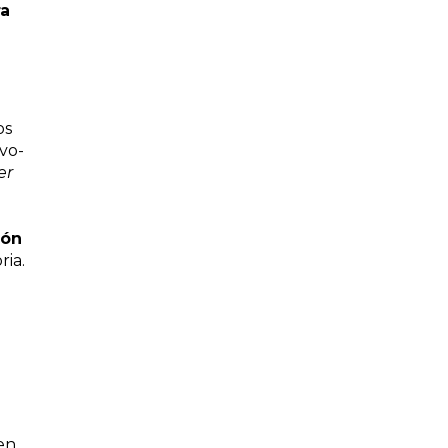
ra
os
vo-
er
ión
ria.
en