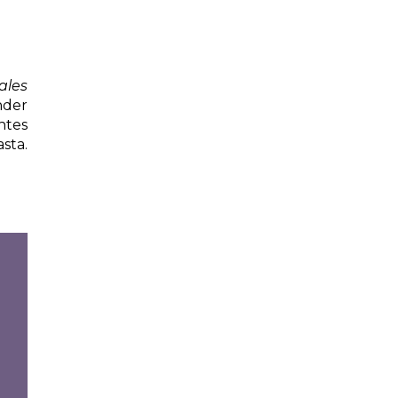
ales
nder
ntes
sta.