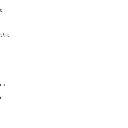
s
ales
oca
a
n