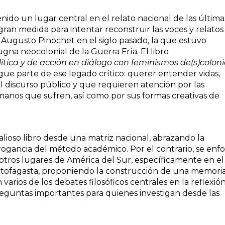
nido un lugar central en el relato nacional de las última
gran medida para intentar reconstruir las voces y relatos
e Augusto Pinochet en el siglo pasado, la que estuvo
na neocolonial de la Guerra Fría. El libro
tica y de acción en diálogo con feminismos de(s)coloni
ue parte de ese legado crítico: querer entender vidas,
el discurso público y que requieren atención por las
anos que sufren, así como por sus formas creativas de
alioso libro desde una matriz nacional, abrazando la
ogancia del método académico. Por el contrario, se enf
tros lugares de América del Sur, específicamente en el
ofagasta, proponiendo la construcción de una memori
 varios de los debates filosóficos centrales en la reflexió
preguntas importantes para quienes investigan desde las