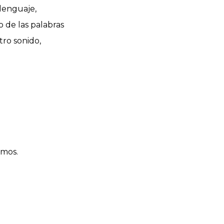
 lenguaje,
 de las palabras
tro sonido,
amos.