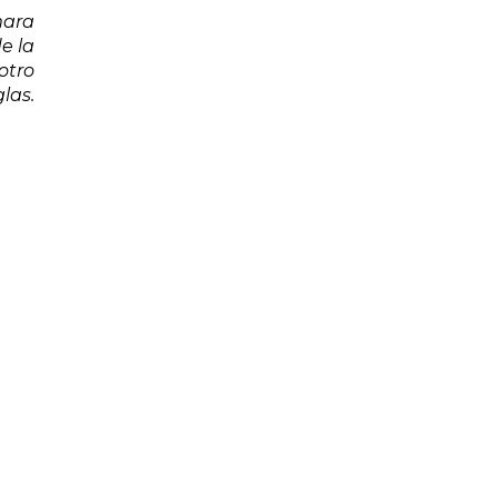
mara
e la
otro
las.