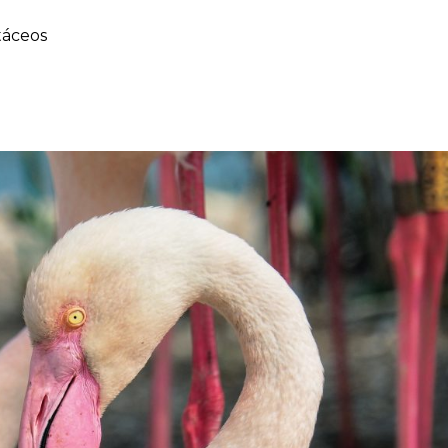
táceos