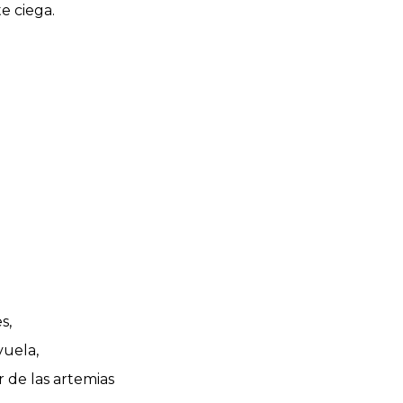
e ciega.
s,
uela,
r de las artemias