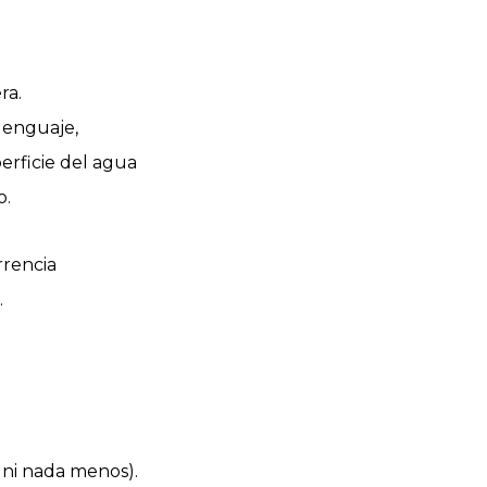
ra.
 lenguaje,
erficie del agua
o.
rrencia
.
ni nada menos).