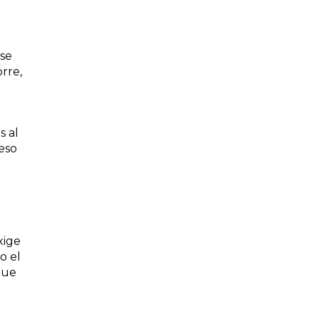
 se
orre,
s al
eso
xige
o el
que