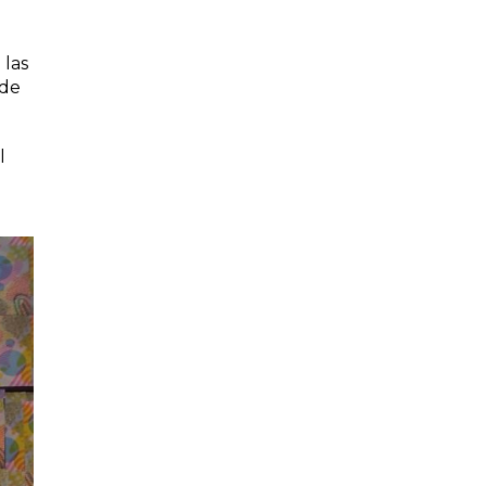
 las
 de
l