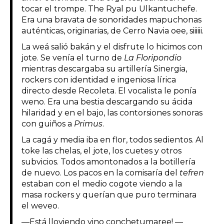
tocar el trompe. The Ryal pu Ulkantuchefe.
Era una bravata de sonoridades mapuchonas
auténticas, originarias, de Cerro Navia oee, siiiiii.
La weá salió bakán y el disfrute lo hicimos con
jote. Se venía el turno de
La Floripondio
mientras descargaba su artillería Sinergia,
rockers con identidad e ingeniosa lírica
directo desde Recoleta. El vocalista le ponía
weno. Era una bestia descargando su ácida
hilaridad y en el bajo, las contorsiones sonoras
con guiños a
Primus
.
La cagá y media iba en flor, todos sedientos. Al
toke las chelas, el jote, los cuetes y otros
subvicios. Todos amontonados a la botillería
de nuevo. Los pacos en la comisaría del
tefren
estaban con el medio cogote viendo a la
masa rockers y querían que puro terminara
el weveo.
—Está lloviendo vino conchetumaree! —