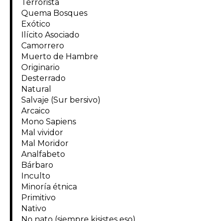
Terrorista
Quema Bosques
Exótico
Ilícito Asociado
Camorrero
Muerto de Hambre
Originario
Desterrado
Natural
Salvaje (Sur bersivo)
Arcaico
Mono Sapiens
Mal vividor
Mal Moridor
Analfabeto
Bárbaro
Inculto
Minoría étnica
Primitivo
Nativo
No nato (siempre kisistes eso)