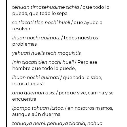
tehuan timasehualme tichia
/ que todo lo
pueda, que todo lo sepa,
se tlacatl tlen nochi hueli
/ que ayude a
resolver
ihuan nochi quimatl:
/ todos nuestros
problemas.
yehuatl huelis tech maquixtis.
Inin tlacatl tlen nochi hueli
/ Pero ese
hombre que todo lo puede,
ihuan nochi quimati
/ que todo lo sabe,
nunca llegará;
amo queman asis:
/ porque vive, camina y se
encuentra
ipampa tohuan itztoc,
/ en nosotros mismos,
aunque aún duerma.
tohuaya nemi, pehuaya tlachia, nohua