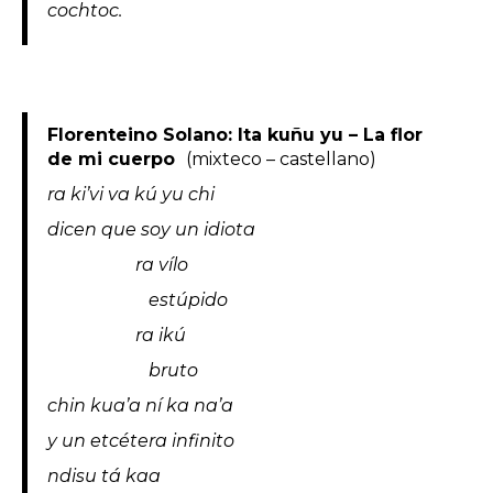
cochtoc.
Florenteino Solano: Ita kuñu yu – La flor
de mi cuerpo
(mixteco – castellano)
ra ki’vi va kú yu chi
dicen que soy un idiota
ra vílo
estúpido
ra ikú
bruto
chin kua’a ní ka na’a
y un etcétera infinito
ndisu tá kaa