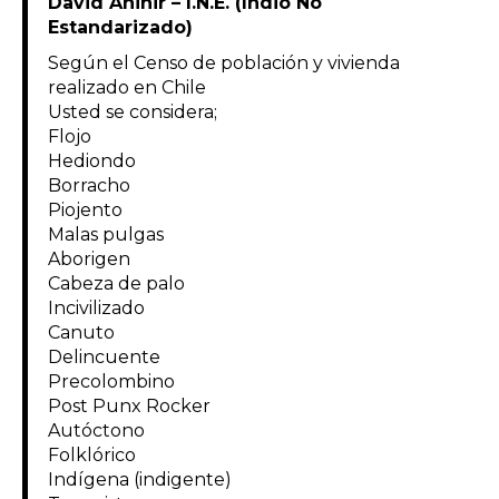
David Aniñir – I.N.E. (Indio No
Estandarizado)
Según el Censo de población y vivienda
realizado en Chile
Usted se considera;
Flojo
Hediondo
Borracho
Piojento
Malas pulgas
Aborigen
Cabeza de palo
Incivilizado
Canuto
Delincuente
Precolombino
Post Punx Rocker
Autóctono
Folklórico
Indígena (indigente)