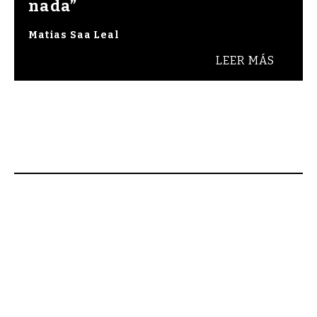
nada”
Matias Saa Leal
LEER MÁS
na. Bienvenidos a Raza Cómica, revista de cult