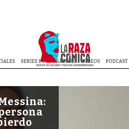
CIALES
SERIES FOTOGRÁFICAS
VIDEOS
PODCAST
 Messina:
a persona
 pierdo