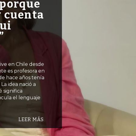
 porque
y cuenta
ui
”
vive en Chile desde
nte es profesora en
de hace años tenía
 La idea nació a
 significa
cula el lenguaje
LEER MÁS