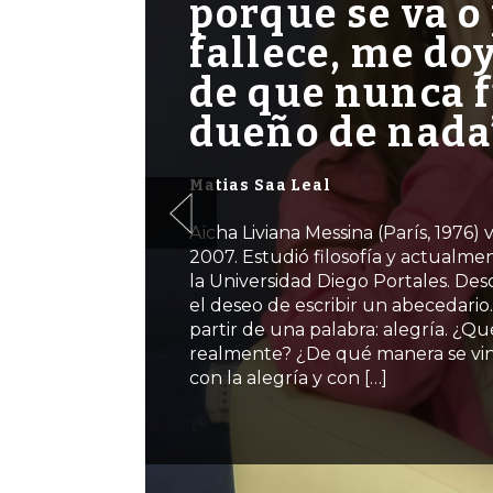
porque se va o
fallece, me do
de que nunca f
dueño de nada
Matias Saa Leal
Aïcha Liviana Messina (París, 1976) 
2007. Estudió filosofía y actualme
la Universidad Diego Portales. Des
el deseo de escribir un abecedario.
partir de una palabra: alegría. ¿Qué
realmente? ¿De qué manera se vin
con la alegría y con […]