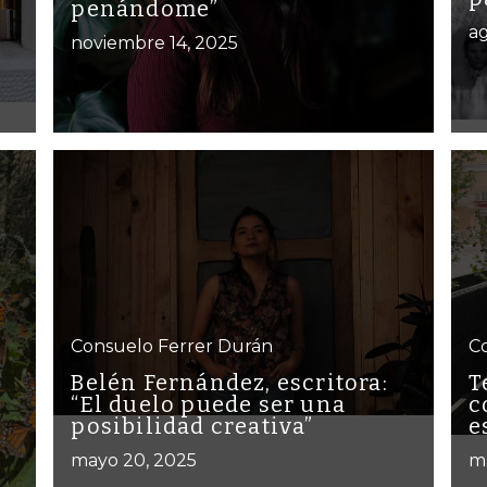
penándome”
ag
noviembre 14, 2025
Consuelo Ferrer Durán
C
Belén Fernández, escritora:
T
“El duelo puede ser una
c
posibilidad creativa”
e
mayo 20, 2025
m