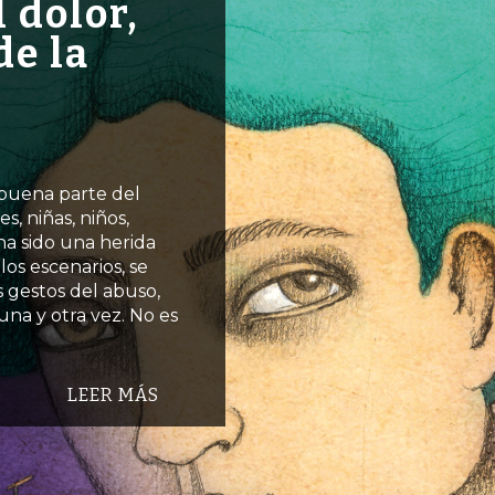
 dolor,
de la
buena parte del
, niñas, niños,
a sido una herida
os escenarios, se
s gestos del abuso,
una y otra vez. No es
LEER MÁS