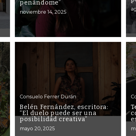
penándome”
ag
noviembre 14, 2025
Consuelo Ferrer Durán
C
Belén Fernández, escritora:
T
“El duelo puede ser una
c
posibilidad creativa”
e
mayo 20, 2025
m